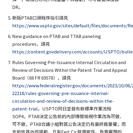
DR。
新版PTAB口頭程序指引請見
https://www.uspto.gov/sites/default/files/documents/
New guidance on PTAB and TTAB paneling
procedures，請見
https://content.govdelivery.com/accounts/USPTO/bulle
Rules Governing Pre-Issuance Internal Circulation and
Review of Decisions Within the Patent Trial and Appeal
Board（88 FR 69578），請見
https://www.federalregister.gov/documents/2023/10/06/
22218/rules-governing-pre-issuance-internal-
circulation-and-review-of-decisions-within-the-
patent-trial
。USPTO同日並發布新標準作業流程
SOP4，PTAB決定公告前的內部傳閱檢視作業改為可做、
可不做，PTAB合議小組對其公告決定仍有最終裁量權；而
先前依其內部規範，凡有Fed. Cir.發還案件，負責審理的