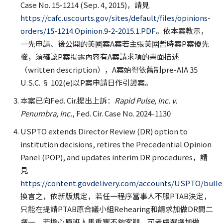
Case No. 15-1214 (Sep. 4, 2015)，請見
https://cafc.uscourts.gov/sites/default/files/opinions-
orders/15-1214.Opinion.9-2-2015.1.PDF
。依本案教示，
一先申請、後公開的美國案A案若主張美國暫時案P案優先
權，須確認P案揭露內容有A案請求項的書面描述
（written description），A案始得依舊制pre-AIA 35
U.S.C. § 102(e)以P案申請日作引證案。
本案已向Fed. Cir.提出上訴：
Rapid Pulse, Inc. v.
Penumbra, Inc.
, Fed. Cir. Case No. 2024-1130
USPTO extends Director Review (DR) option to
institution decisions, retires the Precedential Opinion
Panel (POP), and updates interim DR procedures，請
見
https://content.govdelivery.com/accounts/USPTO/bulle
換言之，依新版規定，若任一程序當事人不服PTAB決定，
只能在提請PTAB原合議小組Rehearing和請求加做DR間二
擇一，若擔心原班人馬重審不夠客觀，可考慮選擇加做