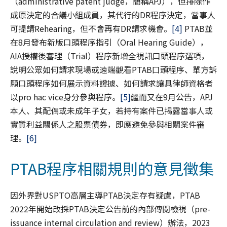
（administrative patent judge，簡稱APJ），但排除作
成原決定的合議小組成員，其代行的DR程序決定，當事人
可提請Rehearing，但不會再有DR請求機會。
[4]
PTAB並
在8月發布新版口頭程序指引（Oral Hearing Guide），
AIA授權後審理（Trial）程序新增全視訊口頭程序選項，
說明公眾如何請求現場或遠端觀看PTAB口頭程序、單方訴
願口頭程序如何展示資料證據、如何請求讓具律師資格者
以pro hac vice身分參與程序。
[5]
繼而又在9月公告，APJ
本人、其配偶或未成年子女，若持有案件已揭露當事人或
實質利益關係人之股票債券，即應避免參與相關案件審
理。
[6]
PTAB程序相關規則的意見徵集
因外界對USPTO高層主導PTAB決定存有疑慮，PTAB
2022年開始改採PTAB決定公告前的內部傳閱檢視（pre-
issuance internal circulation and review）辦法，2023