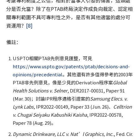
考慮專利制度之公信，相對於當事人引發的傷害，這類處
分是否允當？除了在PTAB終局決定作成負向裁定、認定相
關專利範圍不具可專利性之外，是否有其他適當的處分可
資運用？
[8]
備註：
USPTO相關PTAB先例意見匯整，可見
https://www.uspto.gov/patents/ptab/decisions-and-
opinions/precedential
。其他還有許多值得參考的2003年
PTAB非先例意見，像是少見的Derivation程序案
Global
Health Solutions v. Selner
, DER2017-00031, Paper 91
(Mar. 30)；討論IPR程序適格引證案的
Samsung Elecs. v.
Lynk Labs
, IPR2022-00149, Paper 33 (Jun. 26)、
Celltrion
v. Chugai Seiyaku Kabushiki Kaisha
, IPR2022-00578,
Paper 78 (Aug. 29)。
Dynamic Drinkware, LLC v. Nat’l Graphics, Inc.
, Fed. Cir.