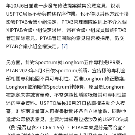
年10月6日並進一步發布修法提案徵集公眾意見，說明
USPTO局長不參與前述程序作業，也不得以其他方式干擾
影響PTAB合議小組決定，PTAB管理團隊原則上不介入個
別PTAB合議小組決定過程，遇有合議小組成員徵詢PTAB
管理團隊意見，PTAB管理團隊的意見是否被採用，仍交
PTAB合議小組全權決定。
[7]
另方面，針對Spectrum就Longhorn五件專利提IPR案，
PTAB 2023年5月3日依Spectrum所請，宣告標的專利全
部相關專利範圍不具可專利性、否准Longhorn修正動議，
Longhorn並須賠償Spectrum律師費，原因是Longhorn
被認定未盡誠實義務、不當選擇性隱匿牴觸其可專利性論
述的重要資料。USPTO局長10月27日依職權主動介入複
審，准許兩造當事人再提書狀闡述各自立場論點，同時也
邀請公眾發表意見，主要討論議題包括涉及的USPTO法規
（例:是否包含37 CFR 1.56）？PTAB本案處分是否合宜？