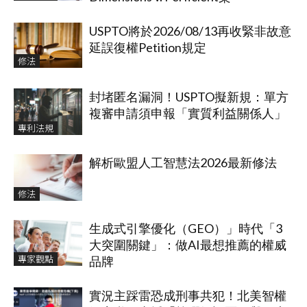
USPTO將於2026/08/13再收緊非故意
延誤復權Petition規定
修法
封堵匿名漏洞！USPTO擬新規：單方
複審申請須申報「實質利益關係人」
專利法規
解析歐盟人工智慧法2026最新修法
修法
生成式引擎優化（GEO）」時代「3
大突圍關鍵」：做AI最想推薦的權威
專家觀點
品牌
實況主踩雷恐成刑事共犯！北美智權