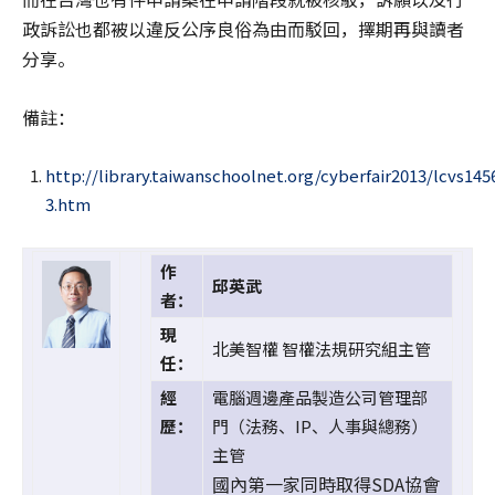
政訴訟也都被以違反公序良俗為由而駁回，擇期再與讀者
分享。
備註：
http://library.taiwanschoolnet.org/cyberfair2013/lcvs14
3.htm
作
邱英武
者：
現
北美智權 智權法規研究組主管
任：
經
電腦週邊產品製造公司管理部
歷：
門（法務、IP、人事與總務）
主管
國內第一家同時取得SDA協會