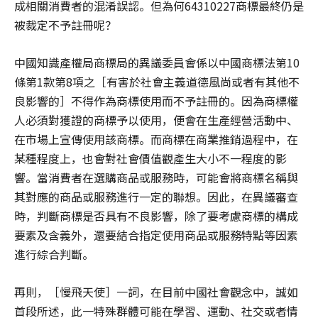
成相關消費者的混淆誤認。但為何64310227商標最終仍是
被裁定不予註冊呢？
中國知識產權局商標局的異議委員會係以中國商標法第10
條第1款第8項之［有害於社會主義道德風尚或者有其他不
良影響的］不得作為商標使用而不予註冊的。因為商標權
人必須對獲證的商標予以使用，便會在生產經營活動中、
在市場上宣傳使用該商標。而商標在商業推銷過程中，在
某種程度上，也會對社會價值觀產生大小不一程度的影
響。當消費者在選購商品或服務時，可能會將商標名稱與
其對應的商品或服務進行一定的聯想。因此，在異議審查
時，判斷商標是否具有不良影響，除了要考慮商標的構成
要素及含義外，還要結合指定使用商品或服務特點等因素
進行綜合判斷。
再則，［慢飛天使］一詞，在目前中國社會觀念中，誠如
首段所述，此一特殊群體可能在學習、運動、社交或者情