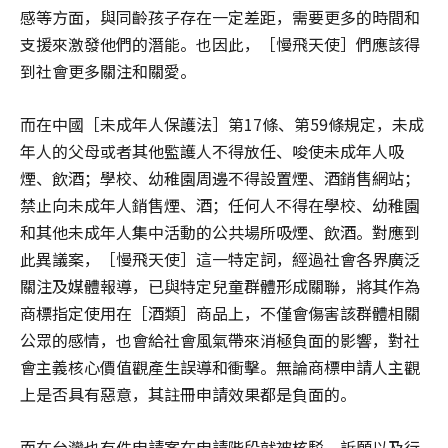
感等方面，與同齡孩子存在一定差距，需要更多的時間和
支援來激發他們的潛能。也因此，［慢飛天使］們應該得
到社會更多關注和關愛。
而在中國［未成年人保護法］第17條、第59條規定，未成
年人的父母或者其他監護人不得放任、唆使未成年人吸
煙、飲酒；學校、幼稚園周邊不得設置煙、酒銷售網站；
禁止向未成年人銷售煙、酒；任何人不得在學校、幼稚園
和其他未成年人集中活動的公共場所吸煙、飲酒。對應到
此異議案，［慢飛天使］這一特定詞，經過社會各界廣泛
關注及媒體報導，已與特定兒童群體形成關聯，將其作為
商標指定使用在［酒類］商品上，不僅會傷害該群體相關
公眾的感情，也會給社會風氣帶來消極負面的影響，對社
會主義核心價值觀產生誤導和衝擊。無論商標申請人主觀
上是否具有惡意，其註冊申請效果都是負面的。
而在台灣也有件申請案在申請階段就被核駁，訴願以及行