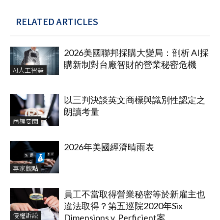
RELATED ARTICLES
2026美國聯邦採購大變局：剖析 AI採
購新制對台廠智財的營業秘密危機
AI人工智慧
以三判決談英文商標與識別性認定之
朗讀考量
商標要聞
2026年美國經濟晴雨表
專家觀點
員工不當取得營業秘密等於新雇主也
違法取得？第五巡院2020年Six
侵權訴訟
Dimensions v. Perficient案