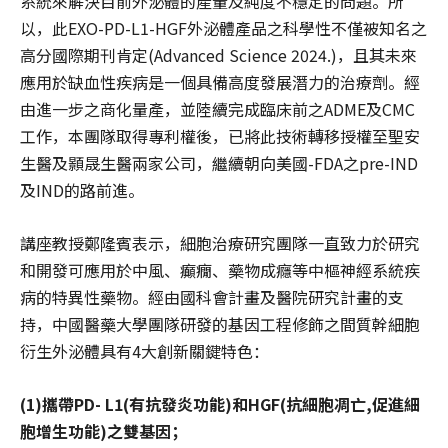
系統來解決目前外泌體的產量及純度不穩定的問題。所
以，此EXO-PD-L1-HGF外泌體產品之科學性不僅被知名之
高分國際期刊肯定(Advanced Science 2024.)，且其未來
應用於缺血性疾病是一個具備高度發展潛力的治療劑。經
由進一步之商化量產，並陸續完成臨床前之ADME及CMC
工作，本團隊取得專利權後，已將此技術轉移授權至聖安
生醫及顥晟生醫兩家公司，繼續朝向美國-FDA之pre-IND
及IND的路前進。
講座教授鄭隆賓表示，細胞治療研究團隊一直致力於研究
和開發可應用於中風、癲癇、藥物成癮等中樞神經系統疾
病的特異性藥物。經由國科會計畫及醫院研究計畫的支
持，中國醫藥大學團隊研發的基因工程修飾之間質幹細胞
衍生外泌體具有4大創新關鍵特色：
(1)攜帶PD- L1(有抗發炎功能)和HGF(抗細胞凋亡,促進細
胞增生功能)之雙基因；