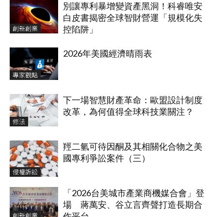
別讓專利暴增變資產黑洞！科睿唯安
白皮書揭密全球智財營運「規模化失
創新創業
控陷阱」
2026年美國經濟晴雨表
專家觀點
下一場智慧財產革命：歐盟設計制度
改革，為何值得全球科技業關注？
修法
羥二氫可待因酮及其相關化合物之美
國專利爭訟案件（三）
侵權訴訟
「2026台美城市產業商機媒合會」登
場 蔣萬安、谷立言齊聲打造長期合
創新創業
作平台