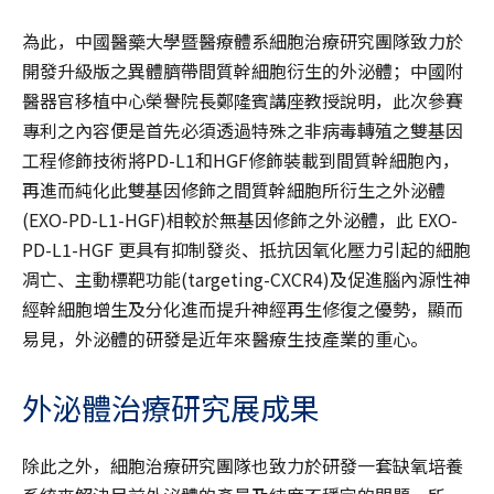
為此，中國醫藥大學暨醫療體系細胞治療研究團隊致力於
開發升級版之異體臍帶間質幹細胞衍生的外泌體；中國附
醫器官移植中心榮譽院長鄭隆賓講座教授說明，此次參賽
專利之內容便是首先必須透過特殊之非病毒轉殖之雙基因
工程修飾技術將PD-L1和HGF修飾裝載到間質幹細胞內，
再進而純化此雙基因修飾之間質幹細胞所衍生之外泌體
(EXO-PD-L1-HGF)相較於無基因修飾之外泌體，此 EXO-
PD-L1-HGF 更具有抑制發炎、抵抗因氧化壓力引起的細胞
凋亡、主動標靶功能(targeting-CXCR4)及促進腦內源性神
經幹細胞增生及分化進而提升神經再生修復之優勢，顯而
易見，外泌體的研發是近年來醫療生技產業的重心。
外泌體治療研究展成果
除此之外，細胞治療研究團隊也致力於研發一套缺氧培養