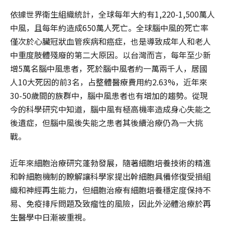
依據世界衛生組織統計，全球每年大約有1,220-1,500萬人
中風，且每年約造成650萬人死亡。全球腦中風的死亡率
僅次於心臟冠狀血管疾病和癌症，也是導致成年人和老人
中重度肢體殘廢的第二大原因。以台灣而言，每年至少新
增5萬名腦中風患者，死於腦中風者約一萬兩千人，居國
人10大死因的前3名，占整體醫療費用約2.63%，近年來
30-50歲間的族群中，腦中風患者也有增加的趨勢。從現
今的科學研究中知道，腦中風有極高機率造成身心失能之
後遺症，但腦中風後失能之患者其後續治療仍為一大挑
戰。
近年來細胞治療研究蓬勃發展，隨著細胞培養技術的精進
和幹細胞機制的瞭解讓科學家提出幹細胞具備修復受損組
織和神經再生能力，但細胞治療有細胞培養穩定度保持不
易、免疫排斥問題及致瘤性的風險，因此外泌體治療於再
生醫學中日漸被重視。