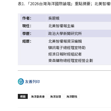
表1. 「2026台灣海洋國際論壇」重點摘要；北美智
作者：
吳碧娥
現任：
北美智權報主編
學歷：
政治大學新聞研究所
經歷：
北美智權報資深編輯
驊訊電子總經理室特助
經濟日報財經組記者
東森購物總經理室經營企劃
友善列印
標籤
海洋委員會
海洋治理
海洋韌性