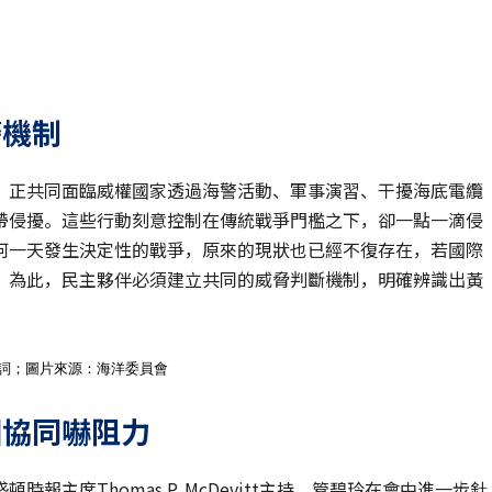
警機制
，正共同面臨威權國家透過海警活動、軍事演習、干擾海底電纜
帶侵擾。這些行動刻意控制在傳統戰爭門檻之下，卻一點一滴侵
何一天發生決定性的戰爭，原來的現狀也已經不復存在，若國際
。為此，民主夥伴必須建立共同的威脅判斷機制，明確辨識出黃
致詞；圖片來源：海洋委員會
國協同嚇阻力
主席Thomas P. McDevitt主持。管碧玲在會中進一步針