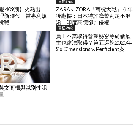
侵權訴訟
 409期】火熱出
ZARA v. ZORA「商標大戰」６年
理新時代：當專利規
後翻轉：日本特許廳曾判定不混
挑戰
淆，印度高院卻判侵權
侵權訴訟
員工不當取得營業秘密等於新雇
主也違法取得？第五巡院2020年
Six Dimensions v. Perficient案
英文商標與識別性認
量