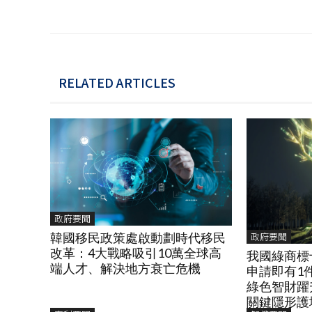
RELATED ARTICLES
政府要聞
政府要聞
韓國移民政策處啟動劃時代移民
改革：4大戰略吸引10萬全球高
我國綠商標
端人才、解決地方衰亡危機
申請即有1
綠色智財躍
關鍵隱形護