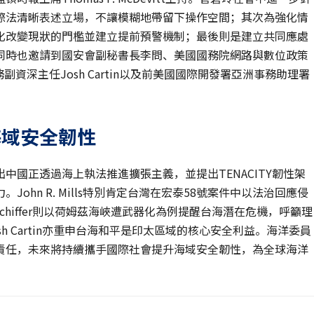
際法清晰表述立場，不讓模糊地帶留下操作空間；其次為強化情
化改變現狀的門檻並建立提前預警機制；最後則是建立共同應處
同時也邀請到國安會副秘書長李問、美國國務院網路與數位政策
事務副資深主任Josh Cartin以及前美國國際開發署亞洲事務助理署
海域安全韌性
國正透過海上執法推進擴張主義，並提出TENACITY韌性架
hn R. Mills特別肯定台灣在宏泰58號案件中以法治回應侵
Schiffer則以荷姆茲海峽遭武器化為例提醒台海潛在危機，呼籲理
 Cartin亦重申台海和平是印太區域的核心安全利益。海洋委員
責任，未來將持續攜手國際社會提升海域安全韌性，為全球海洋