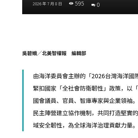
595
│
0
2026 年 7 月 8 日
智
財
權
顧
問
│
專
吳碧娥╱北美智權報 編輯部
利
佈
局
│
由海洋委員會主辦的「2026台灣海洋國
美
國
緊扣國家「全社會防衛韌性」政策，以「
專
國會議員、官員、智庫專家與企業領袖
利
民主陣營建立協作機制，共同打造堅實
域安全韌性，為全球海洋治理貢獻力量