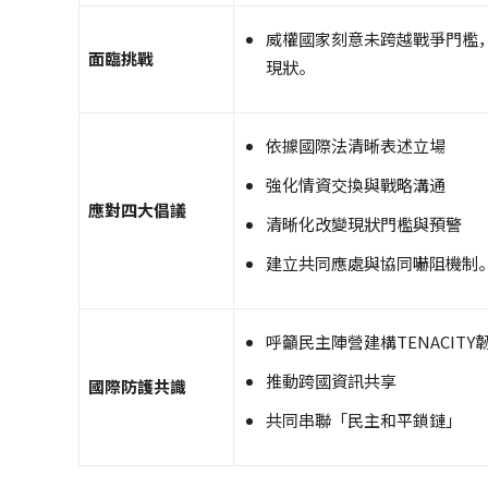
威權國家刻意未跨越戰爭門檻
面臨挑戰
現狀。
依據國際法清晰表述立場
強化情資交換與戰略溝通
應對四大倡議
清晰化改變現狀門檻與預警
建立共同應處與協同嚇阻機制
呼籲民主陣營建構TENACITY
推動跨國資訊共享
國際防護共識
共同串聯「民主和平鎖鏈」