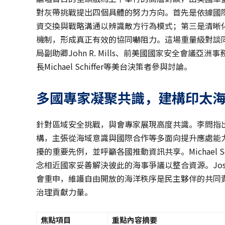
對灰帶挑戰提出四個具體的努力方向。首先是依據國
資交換與戰略溝通以辨識敵方行為模式；第三是清晰
機制，形成真正有效的協同嚇阻力。這場重量級對談
局副助卿John R. Mills、前美國國家安全會議亞洲
長Michael Schiffer等美台決策者參與討論。
多國專家凝聚共識，建構印太
針對區域安全挑戰，與會專家展現高度共識。李問指出中
構，主張從海域意識與國際合作等多面向提升應處能力。Jo
擾的重要先例，並呼籲各國推動資訊共享。Michael 
念相近國家妥善解決彼此的海事爭議以整合資源。Josh
會重申，維護自由開放的海洋秩序是民主夥伴的共同
治理貢獻力量。
焦點項目
重點內容摘要