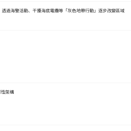
，透過海警活動、干擾海底電纜等「灰色地帶行動」逐步改變區域
。
韌性架構