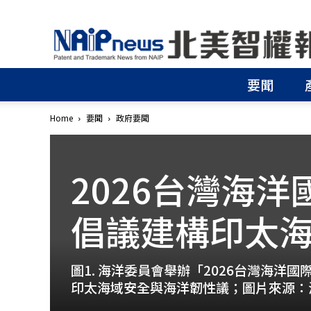
北
美
智
權
要聞
報
│
專
Home
要聞
政府要聞
利
申
請
│
2026台灣海
商
標
倡議建構印太
申
請
│
侵
圖1. 海洋委員會舉辦「2026台灣海
權
印太海域安全與海洋韌性議；圖片來源：
分
析