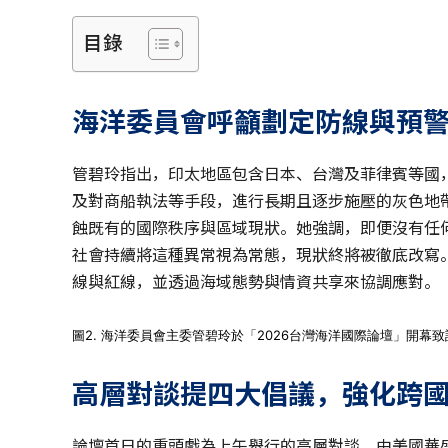
目錄
海洋委員會呼籲劃定防線與預
管碧玲指出，印太地區包含日本、台灣及菲律賓等國
及對商船執法等手段，進行長期且逐步施壓的灰色地
蝕既有的國際秩序與區域現狀。她強調，即便沒有任
社會持續將這種異常視為常態，現狀終將被徹底改寫
線與紅線，並透過海域態勢與情資共享來協調應對。
圖2. 海洋委員會主委管碧玲於「2026台灣海洋國際論壇」開幕
高層對談提四大倡議，強化跨
論壇首日的重頭戲為上午舉行的高層對談，由美國華盛頓時報