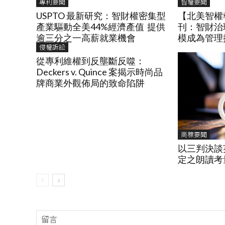
專利要聞
智權要聞
USPTO 最新研究：智財權密集型
【北美智權報
產業驅動全美44%經濟產值 提供
刊：智財治
逾三分之一高薪就業機會
模成為管理
侵權訴訟
從專利維權到反壟斷反噬：
Deckers v. Quince 案揭示時尚品
牌商業外觀佈局的致命陷阱
商標要聞
以三判決談
定之朗讀考