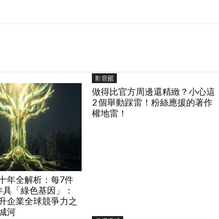
影音館
做得比官方周邊還精緻？小心這
2 個舉動踩雷！粉絲應援的著作
權地雷！
十年全解析：每7件
件具「綠色基因」：
升企業全球競爭力之
城河