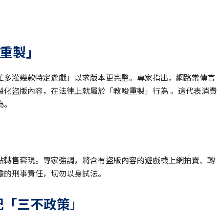
重製」
忙多灌幾款特定遊戲」以求版本更完整。專家指出，網路常傳言
製化盜版內容，在法律上就屬於「教唆重製」行為 。這代表消費
為。
」
站轉售套現。專家強調，將含有盜版內容的遊戲機上網拍賣、轉
擔的刑事責任，切勿以身試法。
記「三不政策
」