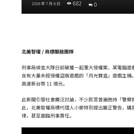
682
│
0
2026 年 7 月 6 日
智
財
權
顧
問
│
專
北美智權 / 商標服務團隊
利
佈
局
刑事局偵查大隊日前破獲一起重大侵權案，某電腦遊戲公
│
含有大量未經授權盜版遊戲的「月光寶盒」遊戲主機。警
美
高達新台幣 11 億元。
國
專
利
此新聞引發社會廣泛討論，不少民眾普遍抱持「警察
此，北美智權商標代理人小麥特別提出嚴正警告，購
律，甚至面臨刑事責任。