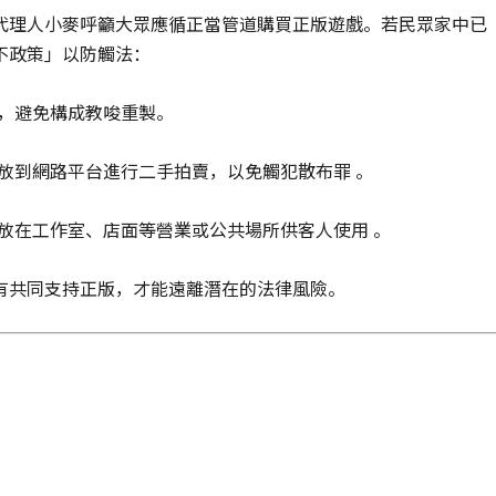
代理人小麥呼籲大眾應循正當管道購買正版遊戲。若民眾家中已
不政策」以防觸法：
，避免構成教唆重製。
放到網路平台進行二手拍賣，以免觸犯散布罪 。
放在工作室、店面等營業或公共場所供客人使用 。
有共同支持正版，才能遠離潛在的法律風險。