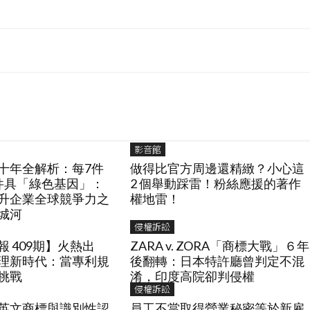
影音館
十年全解析：每7件
做得比官方周邊還精緻？小心這
件具「綠色基因」：
2 個舉動踩雷！粉絲應援的著作
升企業全球競爭力之
權地雷！
城河
侵權訴訟
 409期】火熱出
ZARA v. ZORA「商標大戰」６年
理新時代：當專利規
後翻轉：日本特許廳曾判定不混
挑戰
淆，印度高院卻判侵權
侵權訴訟
英文商標與識別性認
員工不當取得營業秘密等於新雇