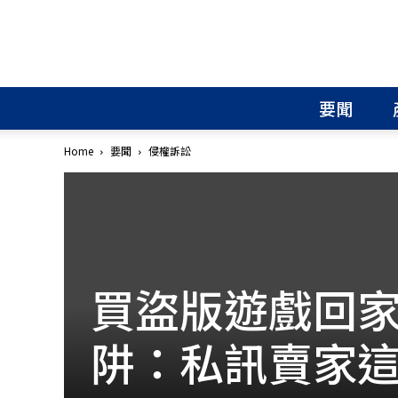
北
美
智
權
要聞
報
│
專
Home
要聞
侵權訴訟
利
申
請
│
商
標
申
買盜版遊戲回
請
│
侵
阱：私訊賣家
權
分
析