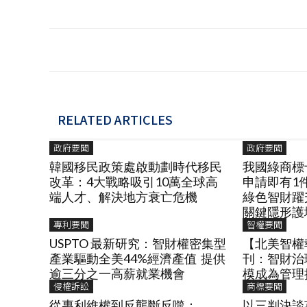
RELATED ARTICLES
政府要聞
政府要聞
韓國移民政策處啟動劃時代移民
我國綠商標
改革：4大戰略吸引10萬全球高
申請即有1
端人才、解決地方衰亡危機
綠色智財躍
關鍵隱形護
專利要聞
智權要聞
USPTO 最新研究：智財權密集型
【北美智權報
產業驅動全美44%經濟產值 提供
刊：智財治
逾三分之一高薪就業機會
模成為管理
侵權訴訟
商標要聞
從專利維權到反壟斷反噬：
以三判決談