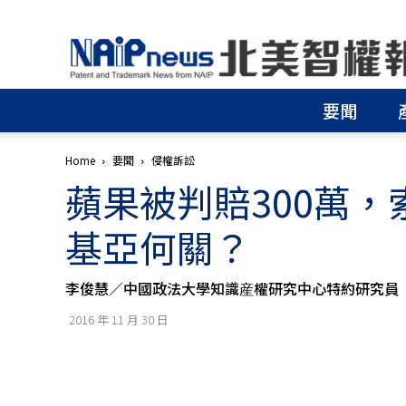
北
美
智
權
要聞
報
│
專
Home
要聞
侵權訴訟
利
蘋果被判賠300萬，
申
請
│
基亞何關？
商
標
申
李俊慧／中國政法大學知識産權研究中心特約研究員
請
│
2016 年 11 月 30 日
侵
權
分
析