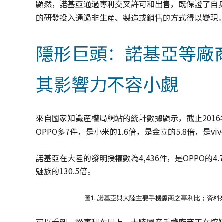
顯然，諾基亞通過專利交叉許可和出售，既保證了自
的研發投入通過非生産、製造或銷售的方式得以變現
隱形巨頭：諾基亞等廠
其影響力不容小覷
來自國家知識産權局網站的統計數據顯示，截止2016年
OPPO多7件，是小米的1.6倍，是金立的5.8倍，是viv
諾基亞在大陸的發明授權數為4,436件，是OPPO的4.7
魅族的130.5倍。
圖1. 諾基亞與大陸主要手機廠商之專利比；資料來
可以看到，從專利布局上，大陸國産手機廠商正在縮