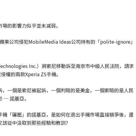
市場的影響力似乎並未减弱。
犯MobileMedia Ideas公司持有的「polite-ignore」
e Technologies Inc.）將索尼移動訴至南京市中級人民法院，請求
的兩款Xperia Z5手機。
訴，一個是索尼被起訴，一個判賠的是美金，一個索賠的是人民
 ─ 諾基亞。
手機「碾壓」的諾基亞，是如何在退出手機市場直接競爭後，還
又該從中汲取到那些經驗和教訓？