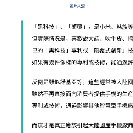
│
圖片來源
智
財
權
「黑科技」、「顛覆」，是小米、魅族
顧
問
但實際情况是，喜歡說大話、吹牛皮、
│
專
己的「黑科技」專利或「顛覆式創新」
利
佈
如果有幾件像樣的專利或技術，能通過
局
│
美
反倒是類似諾基亞等，這些經常被大陸
國
專
雖然不再直接面向消費者提供手機的生
利
專利或技術，通過影響其他智慧型手機
而這才是真正應該引起大陸國産手機廠