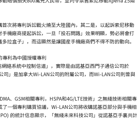
償損失800萬元人民幣，並判令禁售索尼移動Xperia Z5兩
機構首次將專利訴訟戰火燒至大陸國內，其二是，以起訴索尼移動
陸對手機廠商提起訴訟，一旦「投石問路」效果明顯，勢必將會打
「潘多拉盒子」，而這顯然是讓國産手機廠商們不得不防的動向。
的專利為中國授權專利
），名為「通信網絡系統中控制信道」，實際是由諾基亞西門子通信公司於
司」是加拿大Wi-LAN公司的附屬公司，而Wi-LAN公司則曾與
CDMA、GSM相關專利，HSPA和4G/LTE技術」之無綫技術相關專
了一個專利購買協議，Wi-LAN公司將收購諾基亞部分與手機相
IPO) 的統計信息顯示，「無綫未來科技公司」從諾基亞手裏共