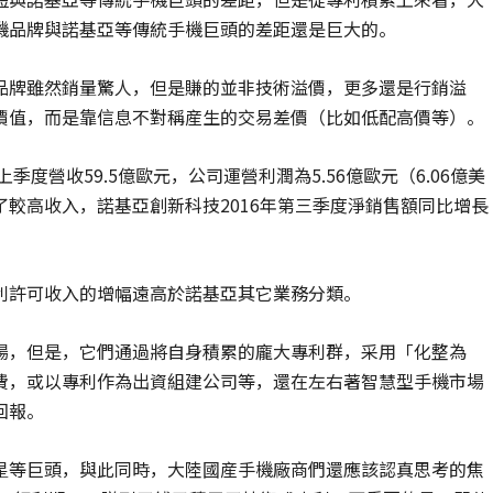
機品牌與諾基亞等傳統手機巨頭的差距還是巨大的。
品牌雖然銷量驚人，但是賺的並非技術溢價，更多還是行銷溢
價值，而是靠信息不對稱産生的交易差價（比如低配高價等）。
度營收59.5億歐元，公司運營利潤為5.56億歐元（6.06億美
較高收入，諾基亞創新科技2016年第三季度淨銷售額同比增長
利許可收入的增幅遠高於諾基亞其它業務分類。
場，但是，它們通過將自身積累的龐大專利群，采用「化整為
費，或以專利作為出資組建公司等，還在左右著智慧型手機市場
回報。
星等巨頭，與此同時，大陸國産手機廠商們還應該認真思考的焦