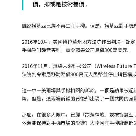
價，抑或是技術差價。
雖然諾基亞已經不再生産手機。但是，諾基亞對手機
2016年10月，美國特拉華州地方法院作出判决，認定蘋果公司侵
手機呼叫靜音專利，責令蘋果公司賠償300萬美元。
2016年11月，無綫未來科技公司（Wireless Futur
法院判令索尼移動賠償800萬元人民幣並停止銷售構成侵權
這一中一美兩場與手機相關的訴訟，一個是蘋果被起
幣，但是，這兩場訴訟的背後却出現了一個共同的身影
那麽，在很多人眼中，已經「跌落神壇」或被智慧型
依舊能保持對手機市場的影響？大陸國産手機廠商們