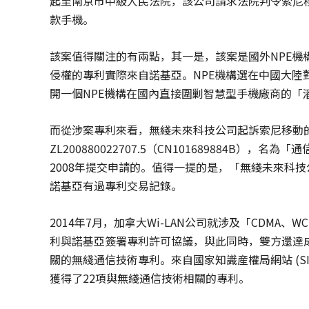
起至南京市中級人民法院，該公司請求法院判令索尼移動賠
款手機。
該案值得關注的有兩點，其一是，該案是國外NPE
侵權的專利實際來自諾基亞。NPE機構選在中國大
開一個NPE機構在國內直接圍剿智慧型手機廠商的
而從涉案專利來看，無綫未來科技公司起訴索尼移動
ZL200880022707.5（CN101689884B
2008年提交申請的。值得一提的是，「無綫未來科技公
諾基亞有過專利交易記錄。
2014年7月，加拿大Wi-LAN公司就涉及「CDMA、W
利與諾基亞簽署專利許可協議，與此同時，雙方還達成
關的無綫通信技術專利。來自國家知識産權局網站 (S
獲得了22項與無綫通信技術相關的專利。