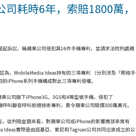
司耗時6年，索賠1800萬，
州地方法院提起訴訟，稱蘋果公司侵犯其16件手機專利，並請求法院判處蘋
，MobileMedia Ideas持有的三項專利 （分別涉及「照相手
的iPhone系列手機構成對此三項專利侵權。
公司旗下iPhone3G、3GS和4等型號手機，侵犯了
gnore」手機呼叫靜音呼叫拒絕技術專利，責令蘋果公司賠償300萬美元。
元，從判賠金額來看，對蘋果公司或iPhone的影響應該非常有
a Ideas實際是由諾基亞、索尼和Tagivan公司共同出資成立的公