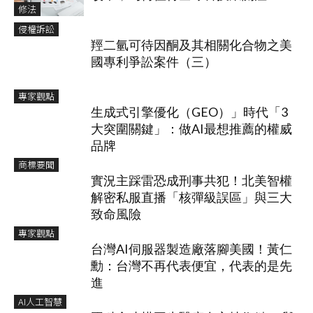
修法
侵權訴訟
羥二氫可待因酮及其相關化合物之美
國專利爭訟案件（三）
專家觀點
生成式引擎優化（GEO）」時代「3
大突圍關鍵」：做AI最想推薦的權威
品牌
商標要聞
實況主踩雷恐成刑事共犯！北美智權
解密私服直播「核彈級誤區」與三大
致命風險
專家觀點
台灣AI伺服器製造廠落腳美國！黃仁
勳：台灣不再代表便宜，代表的是先
進
AI人工智慧