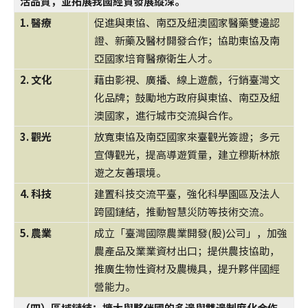
活品質，並拓展我國經貿發展縱深。
1. 醫療
促進與東協、南亞及紐澳國家醫藥雙邊認
證、新藥及醫材開發合作；協助東協及南
亞國家培育醫療衛生人才。
2. 文化
藉由影視、廣播、線上遊戲，行銷臺灣文
化品牌；鼓勵地方政府與東協、南亞及紐
澳國家，進行城市交流與合作。
3. 觀光
放寬東協及南亞國家來臺觀光簽證；多元
宣傳觀光，提高導遊質量，建立穆斯林旅
遊之友善環境。
4. 科技
建置科技交流平臺，強化科學園區及法人
跨國鏈結，推動智慧災防等技術交流。
5. 農業
成立「臺灣國際農業開發(股)公司」，加強
農產品及業業資材出口；提供農技協助，
推廣生物性資材及農機具，提升夥伴國經
營能力。
（四）區域鏈結：擴大與夥伴國的多邊與雙邊制度化合作，