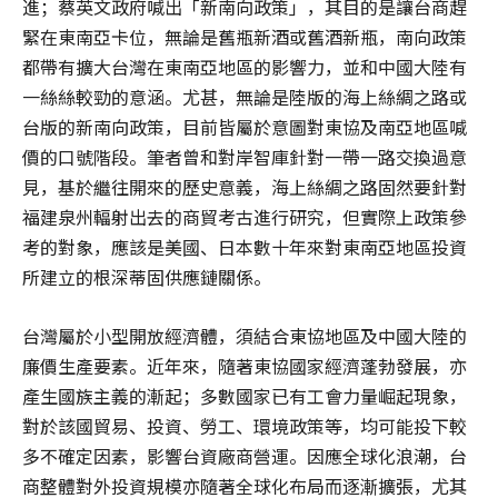
進；蔡英文政府喊出「新南向政策」，其目的是讓台商趕
緊在東南亞卡位，無論是舊瓶新酒或舊酒新瓶，南向政策
都帶有擴大台灣在東南亞地區的影響力，並和中國大陸有
一絲絲較勁的意涵。尤甚，無論是陸版的海上絲綢之路或
台版的新南向政策，目前皆屬於意圖對東協及南亞地區喊
價的口號階段。筆者曾和對岸智庫針對一帶一路交換過意
見，基於繼往開來的歷史意義，海上絲綢之路固然要針對
福建泉州輻射出去的商貿考古進行研究，但實際上政策參
考的對象，應該是美國、日本數十年來對東南亞地區投資
所建立的根深蒂固供應鏈關係。
台灣屬於小型開放經濟體，須結合東協地區及中國大陸的
廉價生產要素。近年來，隨著東協國家經濟蓬勃發展，亦
產生國族主義的漸起；多數國家已有工會力量崛起現象，
對於該國貿易、投資、勞工、環境政策等，均可能投下較
多不確定因素，影響台資廠商營運。因應全球化浪潮，台
商整體對外投資規模亦隨著全球化布局而逐漸擴張，尤其