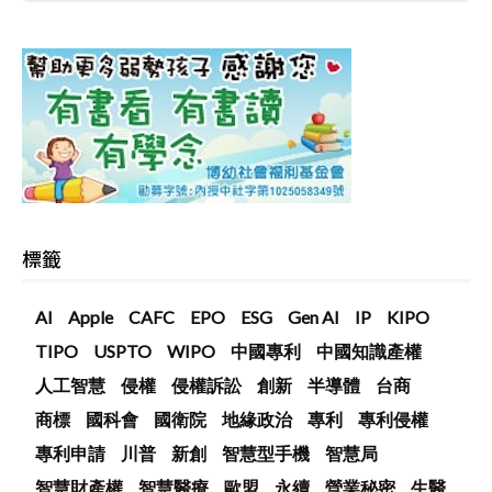
標籤
AI
Apple
CAFC
EPO
ESG
Gen AI
IP
KIPO
TIPO
USPTO
WIPO
中國專利
中國知識產權
人工智慧
侵權
侵權訴訟
創新
半導體
台商
商標
國科會
國衛院
地緣政治
專利
專利侵權
專利申請
川普
新創
智慧型手機
智慧局
智慧財產權
智慧醫療
歐盟
永續
營業秘密
生醫