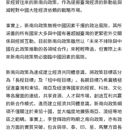
家經貿往來的新南向政策，作為提振臺灣經濟的新動能與
減輕對中國大陸經濟依賴的戰略市場。
事實上，新南向政策無視中國因素干擾的政治風險，其所
涵蓋的所有國家大多與中國有著超越臺灣的更緊密外交關
係與經貿互動。目前新南向政策雖然以「未來不排除與中
國在此政策推動的各領域合作」來輕輕帶過，但實際上未
來新南向政策勢必面臨中國因素的風險。
新南向政策為達成建立經濟共同體意識，將政策目標區分
為「長程目標」及「短中程目標」。長期目標乃希冀積極
促進臺灣和東協、南亞及紐澳等國家的經貿、科技、文化
等各層面的連結，共享資源、人才與市場，創造互利共赢
的新合作模式，進而建立經濟共同體意識。新南向政策綱
領不僅關注於東協十國，並大幅度地擴張南亞、澳紐等地
區之範疇。事實上，李登輝政府時期之南向政策，亦有政
治方面的實質突破，包含與菲、泰、印、星、馬雙方首長