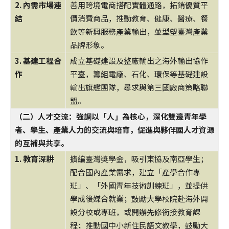
2. 內需市場連
善用跨境電商搭配實體通路，拓銷優質平
結
價消費商品，推動教育、健康、醫療、餐
飲等新興服務產業輸出，並型塑臺灣產業
品牌形象。
3. 基建工程合
成立基礎建設及整廠輸出之海外輸出協作
作
平臺，籌組電廠、石化、環保等基礎建設
輸出旗艦團隊，尋求與第三國廠商策略聯
盟。
（二）人才交流：強調以「人」為核心，深化雙邊青年學
者、學生、產業人力的交流與培育，促進與夥伴國人才資源
的互補與共享。
1. 教育深耕
擴編臺灣獎學金，吸引東協及南亞學生；
配合國內產業需求，建立「產學合作專
班」、「外國青年技術訓練班」，並提供
學成後媒合就業；鼓勵大學校院赴海外開
設分校或專班，或開辦先修銜接教育課
程；推動國中小新住民語文教學，鼓勵大