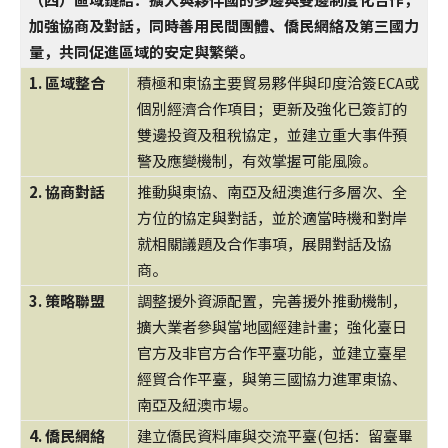
加強協商及對話，同時善用民間團體、僑民網絡及第三國力
量，共同促進區域的安定與繁榮。
1. 區域整合
積極和東協主要貿易夥伴與印度洽簽ECA或
個別經濟合作項目；更新及強化已簽訂的
雙邊投資及租稅協定，並建立重大事件預
警及應變機制，有效掌握可能風險。
2. 協商對話
推動與東協、南亞及紐澳進行多層次、全
方位的協定與對話，並於適當時機和對岸
就相關議題及合作事項，展開對話及協
商。
3. 策略聯盟
調整援外資源配置，完善援外推動機制，
擴大業者參與當地國經建計畫；強化臺日
官方及非官方合作平臺功能，並建立臺星
經貿合作平臺，與第三國協力進軍東協、
南亞及紐澳市場。
4. 僑民網絡
建立僑民資料庫與交流平臺(包括：留臺畢