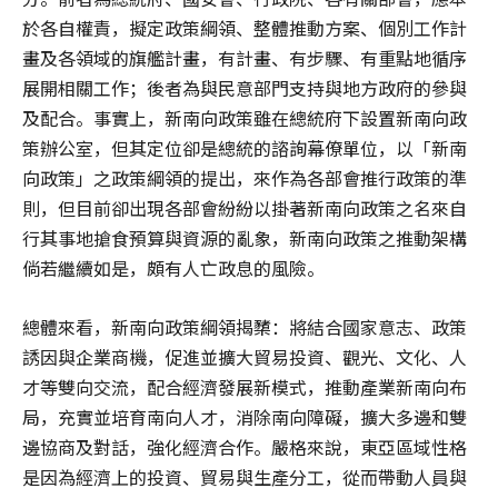
於各自權責，擬定政策綱領、整體推動方案、個別工作計
畫及各領域的旗艦計畫，有計畫、有步驟、有重點地循序
展開相關工作；後者為與民意部門支持與地方政府的參與
及配合。事實上，新南向政策雖在總統府下設置新南向政
策辦公室，但其定位卻是總統的諮詢幕僚單位，以「新南
向政策」之政策綱領的提出，來作為各部會推行政策的準
則，但目前卻出現各部會紛紛以掛著新南向政策之名來自
行其事地搶食預算與資源的亂象，新南向政策之推動架構
倘若繼續如是，頗有人亡政息的風險。
總體來看，新南向政策綱領揭櫫：將結合國家意志、政策
誘因與企業商機，促進並擴大貿易投資、觀光、文化、人
才等雙向交流，配合經濟發展新模式，推動產業新南向布
局，充實並培育南向人才，消除南向障礙，擴大多邊和雙
邊協商及對話，強化經濟合作。嚴格來說，東亞區域性格
是因為經濟上的投資、貿易與生產分工，從而帶動人員與