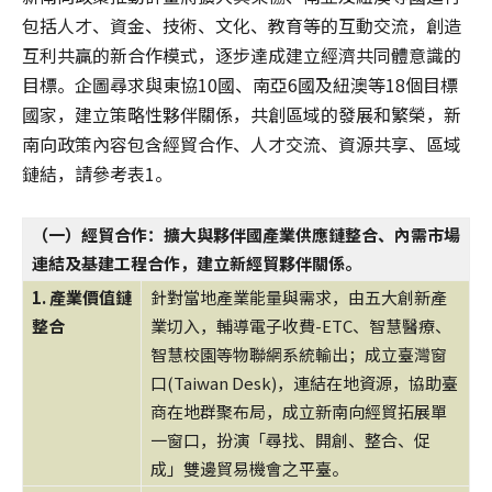
包括人才、資金、技術、文化、教育等的互動交流，創造
互利共贏的新合作模式，逐步達成建立經濟共同體意識的
目標。企圖尋求與東協10國、南亞6國及紐澳等18個目標
國家，建立策略性夥伴關係，共創區域的發展和繁榮，新
南向政策內容包含經貿合作、人才交流、資源共享、區域
鏈結，請參考表1。
（一）經貿合作：擴大與夥伴國產業供應鏈整合、內需市場
連結及基建工程合作，建立新經貿夥伴關係。
1. 產業價值鏈
針對當地產業能量與需求，由五大創新產
整合
業切入，輔導電子收費-ETC、智慧醫療、
智慧校園等物聯網系統輸出；成立臺灣窗
口(Taiwan Desk)，連結在地資源，協助臺
商在地群聚布局，成立新南向經貿拓展單
一窗口，扮演「尋找、開創、整合、促
成」雙邊貿易機會之平臺。