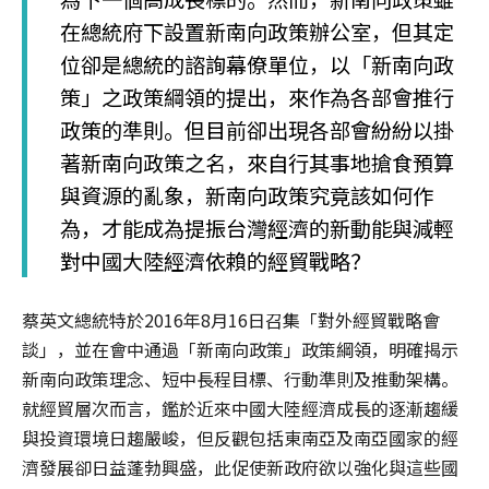
在總統府下設置新南向政策辦公室，但其定
位卻是總統的諮詢幕僚單位，以「新南向政
策」之政策綱領的提出，來作為各部會推行
政策的準則。但目前卻出現各部會紛紛以掛
著新南向政策之名，來自行其事地搶食預算
與資源的亂象，新南向政策究竟該如何作
為，才能成為提振台灣經濟的新動能與減輕
對中國大陸經濟依賴的經貿戰略？
蔡英文總統特於2016年8月16日召集「對外經貿戰略會
談」，並在會中通過「新南向政策」政策綱領，明確揭示
新南向政策理念、短中長程目標、行動準則及推動架構。
就經貿層次而言，鑑於近來中國大陸經濟成長的逐漸趨緩
與投資環境日趨嚴峻，但反觀包括東南亞及南亞國家的經
濟發展卻日益蓬勃興盛，此促使新政府欲以強化與這些國