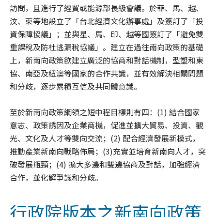
訪問，且進行了經貿或能源部長級會議。於菲、馬、越、
汶、柬等地設立了「台北經濟文化辦事處」及簽訂了「投
資保障協議」；並與星、馬、印、越等國簽訂了「避免雙
重課稅及防杜逃漏稅協議」。建立在過往南向政策的基礎
上，新南向政策欲建立廣泛的協商和對話機制，型塑和東
協、南亞及紐澳等國家的合作共識，並有效解決相關問題
和分歧，逐步累積互信及共同體意識。
至於新南向政策綱領之短中程目標則有四：(1) 結合國家
意志、政策誘因及企業商機，促進並擴大貿易、投資、觀
光、文化及人才等雙向交流；(2) 配合經濟發展新模式，
推動產業新南向戰略佈局；(3)充實並培育新南向人才，突
破發展瓶頸；(4) 擴大多邊和雙邊協商及對話，加強經濟
合作，並化解爭議和分歧。
行政院版本之新南向政策