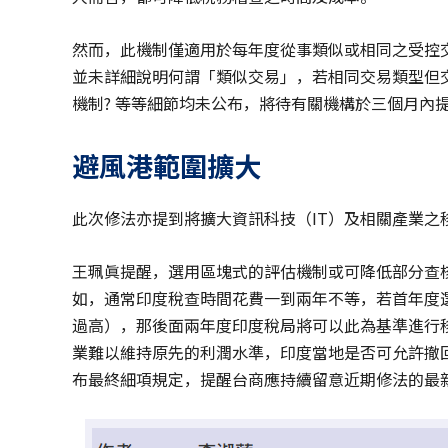
然而，此機制僅適用於每年度從事類似或相同之受控
並未詳細說明何謂「類似交易」，若相同交易類型但交
機制? 等等細節均未公布，將待有關機構於三個月內
避風港範圍擴大
此次修法亦提到將擴大資訊科技（IT）及相關產業之
王珮眞提醒，選用區塊式的評估機制或可降低部分查
如，通常印度稅查時間花費一到兩年不等，若首年度
過高），那後面兩年度印度稅局將可以此為基準進行
業難以維持原先的利潤水準，印度當地是否可允許撤
布最終細項規定，提醒台商應持續留意近期修法的最