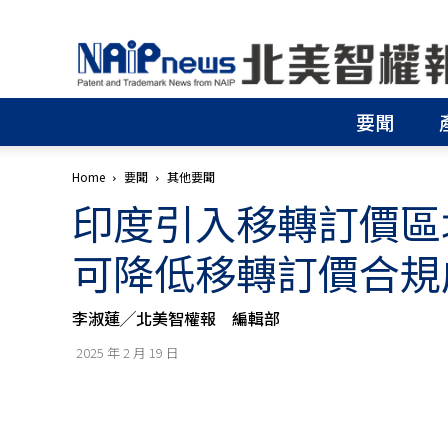
北
美
智
權
要聞
報
│
專
Home
要聞
其他要聞
利
印度引入移轉訂價區
申
請
│
可降低移轉訂價合規
商
標
申
李淑蓮╱北美智權報 編輯部
請
│
2025 年 2 月 19 日
侵
權
分
析