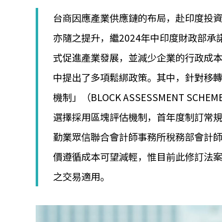
│
智
台商因應產業供應鏈的布局，赴印度投
財
權
亦隨之提升，繼2024年中印度財政部
顧
式促進產業發展，並減少企業的行政成本，於
問
│
中提出了多項鬆綁政策。其中，針對移
專
利
機制」（BLOCK ASSESSMENT 
佈
局
選擇採用區塊評估機制，首年度制訂常
│
美
勤業眾信聯合會計師事務所稅務部會計
國
專
價遵循成本可望減輕，惟目前此修訂法案尚
利
之交易適用。