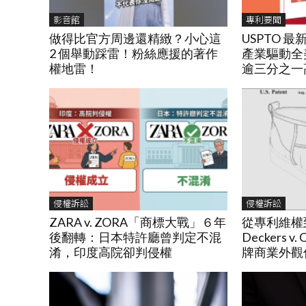
影音館
專利要聞
做得比官方周邊還精緻？小心這
USPTO 
2 個舉動踩雷！粉絲應援的著作
產業驅動全
權地雷！
逾三分之一
侵權訴訟
侵權訴訟
ZARA v. ZORA「商標大戰」６年
從專利維權
後翻轉：日本特許廳曾判定不混
Deckers 
淆，印度高院卻判侵權
牌商業外觀