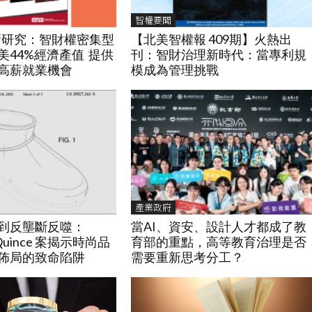
智權要聞
最新研究：智財權密集型
【北美智權報 409期】火熱出
美44%經濟產值 提供
刊：智財治理新時代：當專利規
高薪就業機會
模成為管理挑戰
產業政府
到反壟斷反噬：
當AI、資安、設計人才都成了教
v. Quince 案揭示時尚品
育部的重點，高等教育治理是否
佈局的致命陷阱
需要重新思考分工？