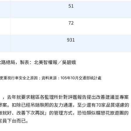
51
72
931
部公路總局，製表：北美智權報／吳碧娥
更重視行車安全之原因；資料來源：105年10月交通部統計處
」，去年就要求轄區各監理所針對評鑑報告提出改善建議並專案
慘案。扣除已經吊銷執照的友力通運，至少還有70家品質堪慮的
做就好、改善下次再說」的管理方式，恐怕類似蝶戀花旅遊團的
官員下台而已。