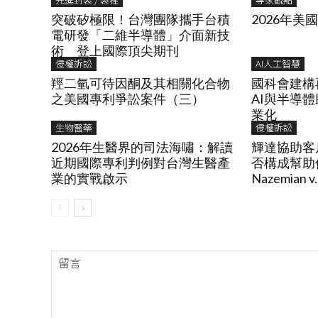
突破矽極限！台灣團隊攜手台積
2026年美
電研發「二維半導體」介面新技
術 登上國際頂尖期刊
侵權訴訟
AI人工智慧
羥二氫可待因酮及其相關化合物
國科會建構
之美國專利爭訟案件（三）
AI與半導
業化
生物醫藥
侵權訴訟
2026年生醫界的司法海嘯：解讀
輝達協助客
近期國際專利判例對台灣生醫產
否構成幫助侵
業的實戰啟示
Nazemian