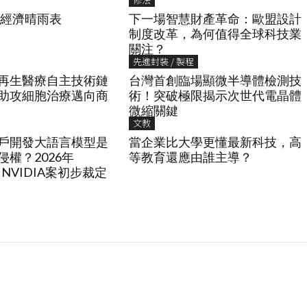
國經濟晴雨表
下一場智慧財產革命：歐盟設計
制度改革，為何值得全球科技業
關注？
先進封裝 / 製程
再生醫療自主技術鏈
台灣首創臨場顯微半導體檢測技
體助攻細胞治療邁向商
術！突破極限揭示次世代電晶體
微縮關鍵
文教
戶開發大語言模型是
當企業比大學更懂最新科技，高
權？2026年
等教育還應由誰主導？
 v. NVIDIA案初步裁定