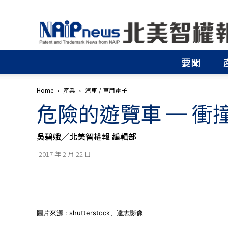
北
美
智
權
要聞
報
│
專
Home
產業
汽車 / 車用電子
利
危險的遊覽車 ─ 
申
請
│
吳碧娥╱北美智權報 編輯部
商
標
2017 年 2 月 22 日
申
請
│
侵
權
分
圖片來源 : shutterstock、達志影像
析