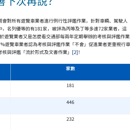
善下次再說？
期會對所有遊覽車業者進行例行性評鑑作業，針對車輛、駕駛人
，名列優等的有181家，被評為丙等及丁等多達72家業者，這
於遊覽業者又是怎麼看交通部每兩年定期舉辦的考核與評鑑作業
.7%遊覽車業者認為考核與評鑑作業「不會」促進業者更重視行
考核與評鑑「流於形式及文書作業」
[2]
！
家數
181
446
232