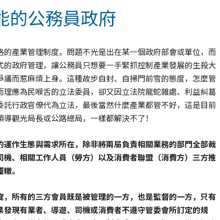
能的公務員政府
格的產業管理制度。問題不光是出在某一個政府部會或單位，而
式的政府管理，讓公務員只想要一手緊抓控制產業發展的生殺大
爭議而惹麻煩上身。這種故步自封、自掃門前雪的態度，怎麼管
而理應為民喉舌的立法委員，卻又因立法院龍蛇雜處、利益糾葛
委託行政官僚代為立法，最後當然什麼產業都管不好，這是目前
領導觀光局長或公路總局，一樣都解決不了！
的運作生態與需求所在，除非將兩局負責相關業務的部門全部裁
司機、相關工作人員（勞方）以及消費者聯盟（消費方）三方推
覆轍。
度，所有的三方會員既是被管理的一方，也是監督的一方，只有
果發現有業者、導遊、司機或消費者不遵守管委會所訂定的規