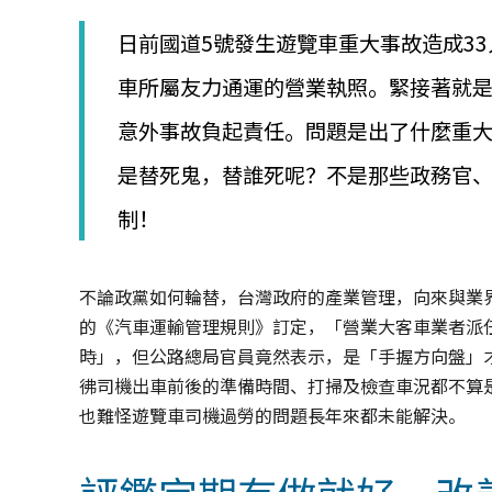
│
智
日前國道5號發生遊覽車重大事故造成3
財
權
車所屬友力通運的營業執照。緊接著就
顧
問
意外事故負起責任。問題是出了什麼重
│
專
是替死鬼，替誰死呢？不是那些政務官
利
制！
佈
局
│
美
不論政黨如何輪替，台灣政府的產業管理，向來與業
國
的《汽車運輸管理規則》訂定，「營業大客車業者派
專
時」，但公路總局官員竟然表示，是「手握方向盤」
利
彿司機出車前後的準備時間、打掃及檢查車況都不算
也難怪遊覽車司機過勞的問題長年來都未能解決。