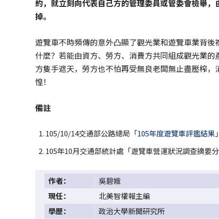
約，就立刻向代表自己方的管理委員或管委會檢舉，
掉。
遊覽車不時頻傳的意外凸顯了觀光業和遊覽車業背後
什麼？若能由資方、勞方、消費方共同組成觀光業的
方隻手遮天，勞方也不怕再受無良老闆無止盡壓榨，
惶！
備註
105/10/14交通部公路總局「
105年度遊覽車評鑑結果
105年10月交通部統計處「遊覽車營運狀況調查摘要
作者：
吳碧娥
現任：
北美智權報主編
學歷：
政治大學新聞研究所