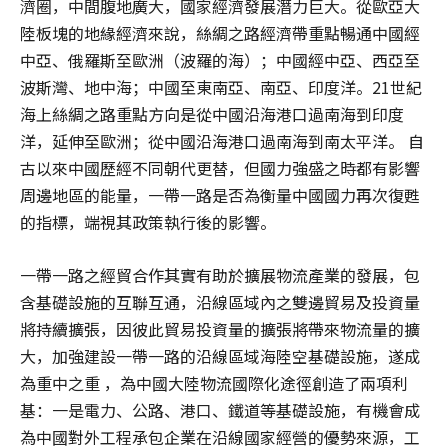
濟圈，中間腹地廣大，國家經濟發展潛力巨大。從歐亞大
陸板塊的地緣經濟來說，絲綢之路經濟帶重點暢通中國經
中亞、俄羅斯至歐洲（波羅的海）；中國經中亞、西亞至
波斯灣、地中海；中國至東南亞、南亞、印度洋。21世紀
海上絲綢之路重點方向是從中國沿海港口過南海到印度
洋，延伸至歐洲；從中國沿海港口過南海到南太平洋。 自
古以來中國歷經不同朝代更替，但國力強盛之時都有影響
周邊地區的能量，一帶一路是否為衡量中國國力再次復甦
的指標，端視其政策執行後的影響。
一帶一路之經貿合作其實有助於擴展物流產業的發展，包
含基礎設施的互聯互通，沿線區域內之雙邊貿易及投資量
將持續擴張，因彼此貿易投資量的擴張將帶來物流量的擴
大，加強建設一帶一路的沿線區域海陸空基礎設施，遂成
為重中之重 ，為中國大陸物流國際化途徑創造了兩項利
基：一是電力、公路、港口、鐵道等基礎設施，有機會成
為中國對外工程承包企業在沿線國家經營的優勢來源，工