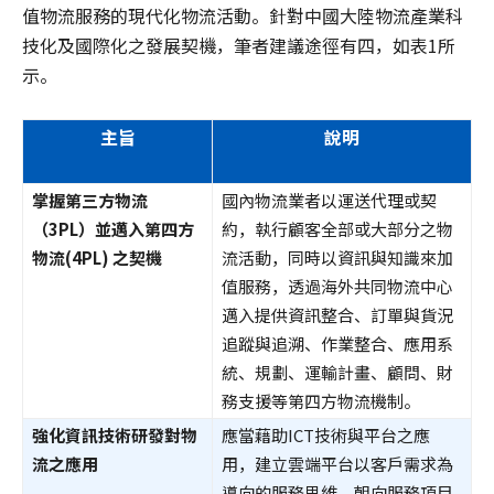
值物流服務的現代化物流活動。針對中國大陸物流產業科
技化及國際化之發展契機，筆者建議途徑有四，如表1所
示。
主旨
說明
掌握第三方物流
國內物流業者以運送代理或契
（3PL）並邁入第四方
約，執行顧客全部或大部分之物
物流(4PL) 之契機
流活動，同時以資訊與知識來加
值服務，透過海外共同物流中心
邁入提供資訊整合、訂單與貨況
追蹤與追溯、作業整合、應用系
統、規劃、運輸計畫、顧問、財
務支援等第四方物流機制。
強化資訊技術研發對物
應當藉助ICT技術與平台之應
流之應用
用，建立雲端平台以客戶需求為
導向的服務思維，朝向服務項目