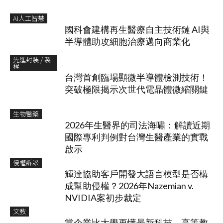
AI人工智慧
國科會建構再生醫療自主技術鏈 AI與
半導體助攻細胞治療邁向商業化
先進封裝 / 製
程
台灣首創臨場顯微半導體檢測技術！
突破極限揭示次世代電晶體微縮關鍵
生物醫藥
2026年生醫界的司法海嘯：解讀近期
國際專利判例對台灣生醫產業的實戰
啟示
侵權訴訟
輝達協助客戶開發大語言模型是否構
成幫助侵權？2026年Nazemian v.
NVIDIA案初步裁定
文教
當企業比大學更懂最新科技，高等教