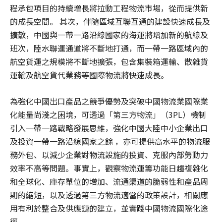
程承包項目的持續增長將拉動工程物流市場，從而提供新
的成長空間。 其次，伴隨區域互聯互通的建設快速成長及
擴散，中國與一帶一路沿線國家的海運將增加新的航線及
班次，陸水聯運通道將不斷地打通，而一帶一路區域內的
航空貨運之規模將不斷地擴張，包含集裝箱運輸、散雜貨
運輸及航空貨代業務等國際物流將快速成長。
為強化中國出口產品之競爭優勢及突破中國物流業國際業
化能量尚淺之困境，可透過「第三方物流」（3PL）機制
引入一帶一路戰略發展思維，強化中國大陸中小企業出口
及投資一帶一路沿線國家之餘 ，亦可提供高水平的物流服
務外包、以減少企業對物流設施的投資、克服內部勞動力
效率不高等問題。事實上，觀察物流運籌功能日趨複雜化
和全球化、庫存單位的增加、流通渠道的脆弱性和產品周
期的縮短，以及透過第三方物流適當的政策設計，相關應
用有利於整合及供應鏈的建立，並實踐中國物流國際化途
徑。