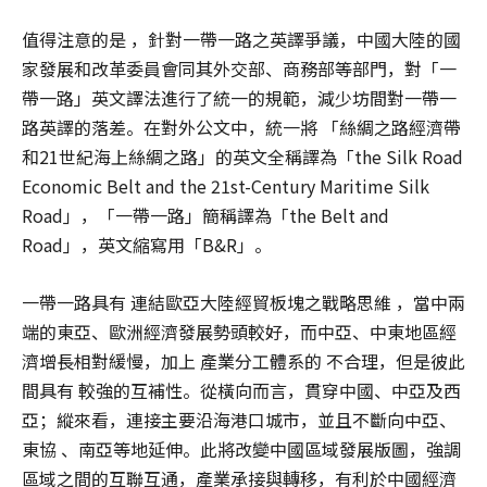
值得注意的是 ，針對一帶一路之英譯爭議，中國大陸的國
家發展和改革委員會同其外交部、商務部等部門，對「一
帶一路」英文譯法進行了統一的規範，減少坊間對一帶一
路英譯的落差。在對外公文中，統一將 「絲綢之路經濟帶
和21世紀海上絲綢之路」的英文全稱譯為「the Silk Road
Economic Belt and the 21st-Century Maritime Silk
Road」，「一帶一路」簡稱譯為「the Belt and
Road」，英文縮寫用「B&R」。
一帶一路具有 連結歐亞大陸經貿板塊之戰略思維 ，當中兩
端的東亞、歐洲經濟發展勢頭較好，而中亞、中東地區經
濟增長相對緩慢，加上 產業分工體系的 不合理，但是彼此
間具有 較強的互補性。從橫向而言，貫穿中國、中亞及西
亞；縱來看，連接主要沿海港口城市，並且不斷向中亞、
東協 、南亞等地延伸。此將改變中國區域發展版圖，強調
區域之間的互聯互通，產業承接與轉移，有利於中國經濟