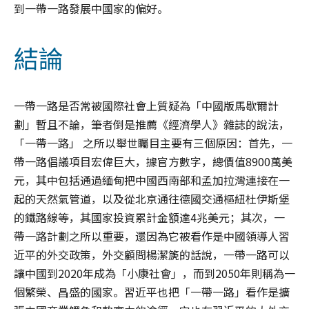
到一帶一路發展中國家的偏好。
結論
一帶一路是否常被國際社會上質疑為「中國版馬歇爾計
劃」暫且不論，筆者倒是推薦《經濟學人》雜誌的說法，
「一帶一路」 之所以舉世矚目主要有三個原因：首先，一
帶一路倡議項目宏偉巨大，據官方數字，總價值8900萬美
元，其中包括通過緬甸把中國西南部和孟加拉灣連接在一
起的天然氣管道，以及從北京通往德國交通樞紐杜伊斯堡
的鐵路線等，其國家投資累計金額達4兆美元；其次，一
帶一路計劃之所以重要，還因為它被看作是中國領導人習
近平的外交政策，外交顧問楊潔篪的話說，一帶一路可以
讓中國到2020年成為「小康社會」，而到2050年則稱為一
個繁榮、昌盛的國家。習近平也把「一帶一路」看作是擴