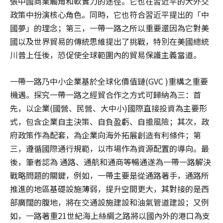
張中國商業觸角和軟實力的途徑。它也在習近平的大外交
政策中扮演核心角色。同時，它也符合習近平提出的「中
國夢」的理念；第三，一帶一路之所以重要還因為它對美
國以及世界貿易的傳統思維提出了挑戰，特別在美國總統
川普上任後，恐促使全球範圍內的貿易保護主義當道。
一帶一路乃中小企業基於全球化價值鏈(GVC )重構之重要
機遇。探究一帶一路之經貿合作之方式可歸納為三：首
先，以企業(國營、民營、大中小)國際直接投資為主要形
式，包含企業自主決策、自負盈虧、自擔風險；其次，政
府政策作為配套，為企業向海外拓展創造有利條件；第
三，遵循國際通行規範，以市場作為資源配置的導向。最
後，筆者認為 通路、通航和通商等暢通遂為一帶一路解決
戰略問題的關鍵，例如，一帶主要是從通路著手，通路所
推進的地區基礎設施薄弱，提升空間更大，其對接的是西
部廣闊的腹地，將在交通設施建設和油氣管道建設；又例
如，一路著重21世紀海上絲綢之路將以國內外的港口為支