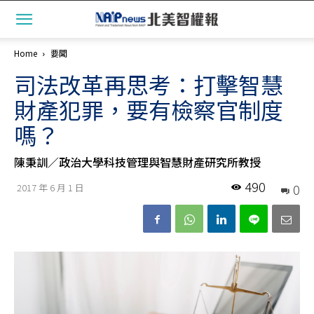
Home
要聞
司法改革再思考：打擊智慧
財產犯罪，要有檢察官制度
嗎？
陳秉訓／政治大學科技管理與智慧財產研究所教授
490
0
2017 年 6 月 1 日