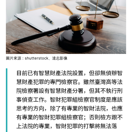
圖片來源 : shutterstock、達志影像
目前已有智慧財產法院設置，但卻無偵辦智
慧財產犯罪的專門檢察官。雖然臺灣高等法
院檢察署設有智慧財產分署，但其不執行刑
事偵查工作。智財犯罪組檢察官制度是應該
思考的方向，除了有專業的智財法院，也應
有專業的智財犯罪組檢察官；否則檢方跟不
上法院的專業，智財犯罪的打擊將無法落