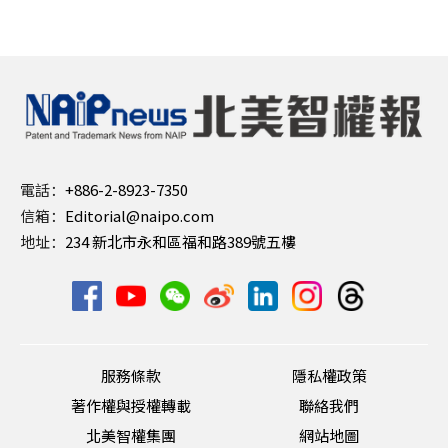
電話：
+886-2-8923-7350
信箱：
Editorial@naipo.com
地址：
234 新北市永和區福和路389號五樓
服務條款
隱私權政策
著作權與授權轉載
聯絡我們
北美智權集團
網站地圖