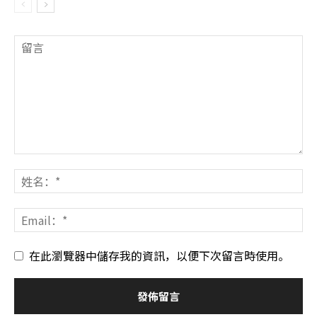
在此瀏覽器中儲存我的資訊，以便下次留言時使用。