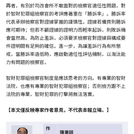
再者，有別於司改會所不敢面對的檢察官適任性問題，對
於智財犯罪組檢察官的考評應著重在「勝訴率」。勝訴率
代表承辦檢察官對證據掌握的謹慎性。證據若備齊則勝訴
應可期待；但若不顧證據的證明力而輕率起訴，則敗訴機
會當然高。為防止濫訴，必須要求檢察官對證據與構成要
件證明間有足夠的確信。進一步，為讓濫訴行為有所懲
戒，當勝訴率過低時，應啟動適任性評估機制，以淘汰能
力有問題的檢察官。
智財犯罪組檢察官制度是應該思考的方向。有專業的智財
法院，也應有專業的智財犯罪組檢察官；否則檢方跟不上
法院的專業，智財犯罪的打擊將無法落實。
【本文僅反映專家作者意見，不代表本報立場。】
作
陳秉訓