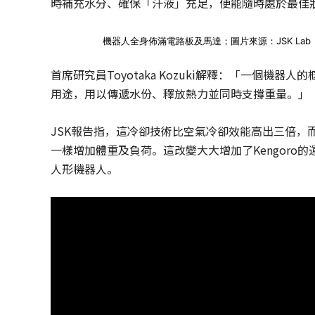
時補充水分、確保「汗液」充足，便能隨時處於最佳
機器人全身佈滿電路板及馬達；圖片來源：JSK Lab
首席研究員Toyotaka Kozuki解釋：「一個
用途，用以傳遞水份、釋放熱力並同時支撐重量。」
JSK報告指，這冷卻技術比空氣冷卻效能高出三倍，
一樣增加體重及負荷。這改變大大增加了Kengoro
人形機器人。