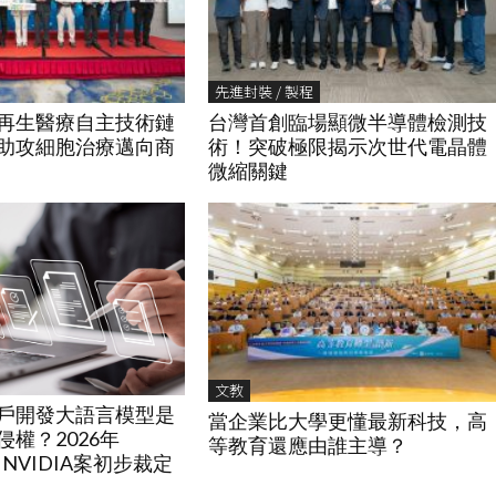
先進封裝 / 製程
再生醫療自主技術鏈
台灣首創臨場顯微半導體檢測技
體助攻細胞治療邁向商
術！突破極限揭示次世代電晶體
微縮關鍵
文教
戶開發大語言模型是
當企業比大學更懂最新科技，高
權？2026年
等教育還應由誰主導？
 v. NVIDIA案初步裁定