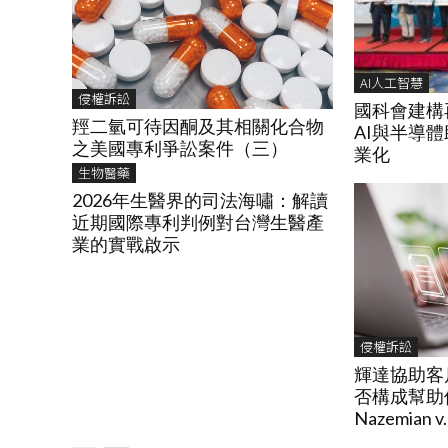
AI人工智慧
侵權訴訟
國科會建構
羥二氫可待因酮及其相關化合物
AI與半導
之美國專利爭訟案件（三）
業化
生物醫藥
2026年生醫界的司法海嘯：解讀
近期國際專利判例對台灣生醫產
業的實戰啟示
侵權訴訟
輝達協助客
否構成幫助侵
Nazemian