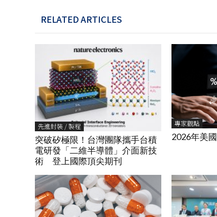
RELATED ARTICLES
專家觀點
先進封裝 / 製程
2026年美
突破矽極限！台灣團隊攜手台積
電研發「二維半導體」介面新技
術 登上國際頂尖期刊