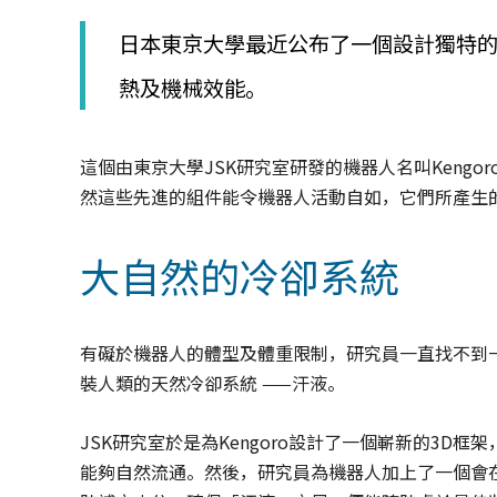
│
智
日本東京大學最近公布了一個設計獨特
財
權
熱及機械效能。
顧
問
│
這個由東京大學JSK研究室研發的機器人名叫Kengor
專
然這些先進的組件能令機器人活動自如，它們所產生
利
佈
局
大自然的冷卻系統
│
美
國
專
有礙於機器人的體型及體重限制，研究員一直找不到
利
裝人類的天然冷卻系統 ——汗液。
JSK研究室於是為Kengoro設計了一個嶄新的3
能夠自然流通。然後，研究員為機器人加上了一個會在