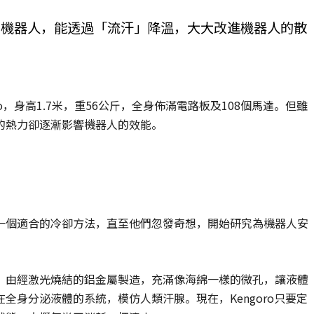
的機器人，能透過「流汗」降溫，大大改進機器人的散
o，身高1.7米，重56公斤，全身佈滿電路板及108個馬達。但雖
的熱力卻逐漸影響機器人的效能。
一個適合的冷卻方法，直至他們忽發奇想，開始研究為機器人安
D框架，由經激光燒結的鋁金屬製造，充滿像海綿一樣的微孔，讓液體
全身分泌液體的系統，模仿人類汗腺。現在，Kengoro只要定