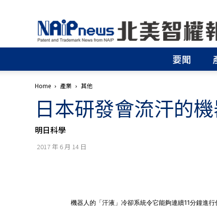
北
美
智
權
要聞
報
│
專
Home
產業
其他
利
日本研發會流汗的機
申
請
│
明日科學
商
標
2017 年 6 月 14 日
申
請
│
侵
權
分
機器人的「汗液」冷卻系統令它能夠連續11分鐘進行伏
析