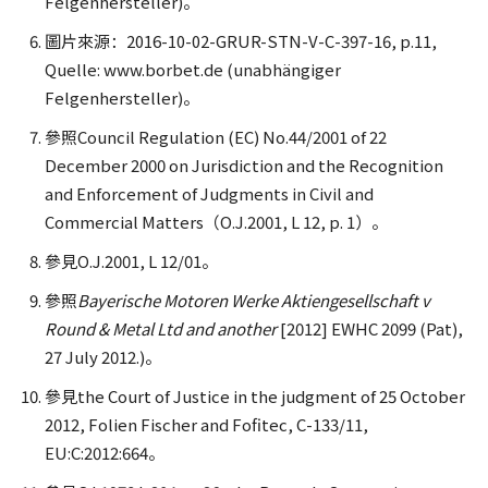
Felgenhersteller)。
圖片來源：2016-10-02-GRUR-STN-V-C-397-16, p.11,
Quelle: www.borbet.de (unabhängiger
Felgenhersteller)。
參照Council Regulation (EC) No.44/2001 of 22
December 2000 on Jurisdiction and the Recognition
and Enforcement of Judgments in Civil and
Commercial Matters（O.J.2001, L 12, p. 1）。
參見O.J.2001, L 12/01。
參照
Bayerische Motoren Werke Aktiengesellschaft v
Round & Metal Ltd and another
[2012] EWHC 2099 (Pat),
27 July 2012.)。
參見the Court of Justice in the judgment of 25 October
2012, Folien Fischer and Fofitec, C-133/11,
EU:C:2012:664。