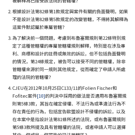
被解釋為已接受該法院的管轄權？
根據設計法第82條第1款規定與案件有關的負面聲明，如果
不是設計法第82條第5款規定的改變管轄，不得將其解釋為
這案件默認屬於專屬管轄？
為了解決前一個問題，考慮到布魯塞爾規則第22條特別規
定了這種管轄權的專屬管轄權規則解釋，特別是在涉及專
利、商標和設計的註冊或無效的訴訟，但不包括負面聲明
的情況，第24條規定，被告可以接受不同的管轄權，除非
管轄權來源於同一規則其他規定，從而確定了申請人所處
理的法院的管轄權？
CJEU在2012年10月25日C133/11的Folien Fischer和
Fofitec案件
[10]
的判決中採用的做法是否適用布魯塞爾規
則第5條3款，其旨在確定侵權、不法行為或準違法行為不
存在責任的行為，包括宣告歐盟設計不侵權的訴訟，以及
在本案中是指設計法第81條所述的法院，或布魯塞爾規則
第5條3款所提及具有管轄權的法院，或者申請人可以選擇
其中一個或另一個可能的司法管轄區？