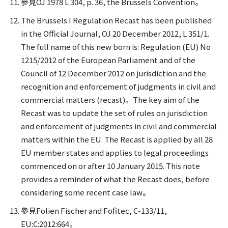
參見OJ 1978 L 304, p. 36, the Brussels Convention。
The Brussels I Regulation Recast has been published
in the Official Journal, OJ 20 December 2012, L 351/1.
The full name of this new born is: Regulation (EU) No
1215/2012 of the European Parliament and of the
Council of 12 December 2012 on jurisdiction and the
recognition and enforcement of judgments in civil and
commercial matters (recast)。The key aim of the
Recast was to update the set of rules on jurisdiction
and enforcement of judgments in civil and commercial
matters within the EU. The Recast is applied by all 28
EU member states and applies to legal proceedings
commenced on or after 10 January 2015. This note
provides a reminder of what the Recast does, before
considering some recent case law。
參見Folien Fischer and Fofitec, C-133/11,
EU:C:2012:664。