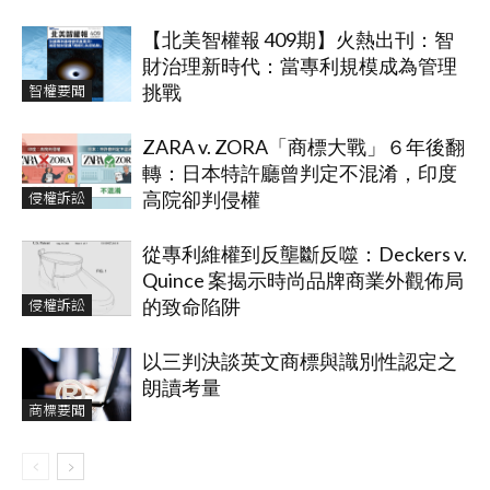
【北美智權報 409期】火熱出刊：智
財治理新時代：當專利規模成為管理
智權要聞
挑戰
ZARA v. ZORA「商標大戰」６年後翻
轉：日本特許廳曾判定不混淆，印度
侵權訴訟
高院卻判侵權
從專利維權到反壟斷反噬：Deckers v.
Quince 案揭示時尚品牌商業外觀佈局
侵權訴訟
的致命陷阱
以三判決談英文商標與識別性認定之
朗讀考量
商標要聞