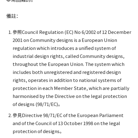
備註：
參照Council Regulation (EC) No 6/2002 of 12 December
2001 on Community designs is a European Union
regulation which introduces a unified system of
industrial design rights, called Community designs,
throughout the European Union. The system which
includes both unregistered and registered design
rights, operates in addition to national systems of
protection in each Member State, which are partially
harmonised by the Directive on the legal protection
of designs (98/71/EC)。
參見Directive 98/71/EC of the European Parliament
and of the Council of 13 October 1998 on the legal
protection of designs。