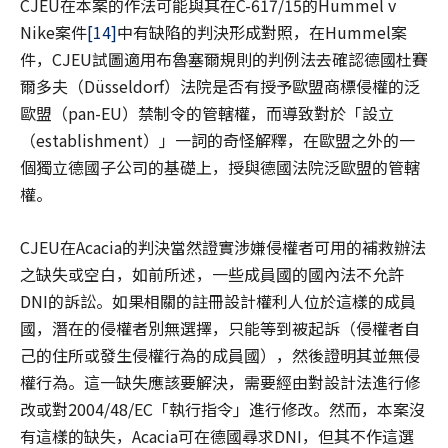
CJEU在本案的作法可能與其在C-617/15的Hummel v
Nike案件
[14]
中有缺陷的判決形成對照，在Hummel案
件，CJEU試圖適用布魯塞爾規則的判例法去確認德國杜賽
爾多夫（Düsseldorf）法院是否有授予歐盟商標侵權的泛
歐盟（pan-EU）禁制令的管轄權，而導致對於「設立
（establishment）」一詞的奇怪解釋，在歐盟之外的一
個獨立德國子公司的基礎上，授與德國法院泛歐盟的管轄
權。
CJEU在Acacia的判決當然證實涉嫌侵權者可用的補救辦法
之缺失或空白，如前所述，一些成員國的國內法不允許
DNI的訴訟。如果相關的註冊設計權利人位於這樣的成員
國，潛在的侵權者別無選擇，只能等到被起訴（侵權者自
己的住所或發生侵權行為的成員國），然後證明其並無侵
權行為。這一缺失應該要解決，需要經由對設計法進行修
改或對2004/48/EC「執行指令」進行修改。然而，本案沒
有這樣的缺失，Acacia可在德國尋求DNI，但其不作這選