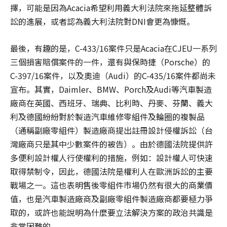
擇，可能是因為Acacia希望利用義大利法院來拖延整體訴
訟的進展，或者認為義大利法院對DNI會更為慷慨。
最後，有趣的是，C-433/16案件只是Acacia在CJEU一系列
三個損害賠償案件的一件，還有與保時捷（Porsche）的
C-397/16案件，以及奧迪（Audi）的C-435/16案件都尚未
宣布。其實，Daimler、BMW、Porch及Audi等汽車製造
廠商在英國、西班牙、瑞典、比利時、丹麥、芬蘭、義大
利及德國紛紛對於製造汽車維修零組件及輪圈的複製品
（通稱副廠零組件）製造廠商提出註冊設計侵權訴訟（台
灣廠商只是其中少數案件的被告）。由於德國法院提供許
多便利設計權人行使權利的措施，例如：設計權人可快速
取得禁制令，因此，德國法院是權利人在歐洲訴訟的主要
戰場之一。這也表明售後零組件市場仍然有很大的商業價
值，也是汽車製造廠商及副廠零組件製造廠商都要極力爭
取的，或許也能說明為什麼要立法解決方案的政治共識是
非常困難的。