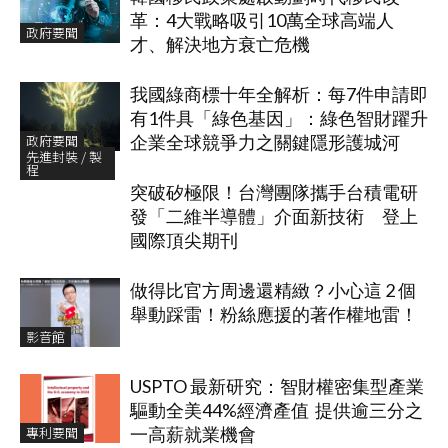
革：4大戰略吸引10萬全球高端人
政府要聞
才、解決地方衰亡危機
我國綠商標十年全解析：每7件申請即
有1件具「綠色基因」：綠色智財躍升
政府要聞
企業全球競爭力之關鍵隱形護城河
先進封裝 / 製
程
突破矽極限！台灣團隊攜手台積電研
發「二維半導體」介面新技術 登上
國際頂尖期刊
做得比官方周邊還精緻？小心這 2 個
舉動踩雷！粉絲應援的著作權地雷！
影音館
USPTO 最新研究：智財權密集型產業
驅動全美44%經濟產值 提供逾三分之
專利要聞
一高薪就業機會