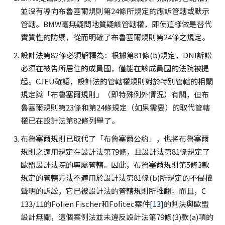
並沒有導向布魯塞爾規則第24條所規定的應訴管轄或默示
管轄。BMW毫無疑問地質疑該管轄權，即使這樣做是替代
實質性的防禦，從而明確了布魯塞爾規則第24條之規定。
設計法第82條必須解釋為：根據第81條(b)規定，DNI訴訟
必須在被告所居住的成員國，僅能在該成員國的法院被提
起。CJEU確認，設計法的管轄權規則對於特別管轄的相關
規定與「布魯塞爾規則」（即特殊例外情況）有關，但布
魯塞爾規則第23條和第24條規定（如果需要）的取代管轄
權已在設計法第82條列舉了。
布魯塞爾規則已取代了「布魯塞爾公約」，也將布魯塞爾
規則之適用規定在設計法第79條，且設計法第81條規定了
歐盟設計法院的專屬管轄。因此，布魯塞爾規則第5條3款
規定的管轄方法不適用於設計法第81條(b)所規定的不侵權
聲明的訴訟，它已被設計法的管轄規則所推翻。而且，C
133/11的Folien Fischer和Fofitec案件
[13]
的判決與歐盟
設計無關，這個案例法並未違反設計法第79條(3)款(a)項的