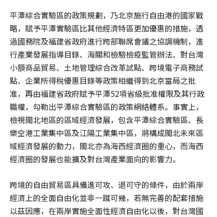
平潭綜合實驗區的政策規劃，乃北京施行自由港的國家戰
略，賦予平潭實驗區比其他經濟特區更加優惠的措施，透
過國務院及福建省政府進行跨部聯席會議之協調機制，進
行產業發展指導目錄、海關和檢驗檢疫監管辦法、對台灣
小額商品貿易、土地管理綜合改革試點、跨境電子商務試
點、企業所得稅優惠目錄等政策相繼得到北京當局之批
准，再由福建省政府賦予平潭52項省級批准權限及其行政
職權，勾勒出平潭綜合實驗區的政策網絡體系。事實上，
檢視閩北地區的區域經濟發展，包含平潭綜合實驗區、長
樂空港工業集中區及江陽工業集中區，將構成閩北未來區
域經濟發展的動力，閩北亦為海西經濟圈的重心，而海西
經濟圈的發展也能擴及對台灣產業面向的影響力。
跨境的自由貿易區具備進可攻、退可守的條件，由於兩岸
經濟上的全面自由化並非一蹴可幾，若無完善的配套措施
以茲因應，在兩岸實施全面性經濟自由化以後，對台灣國