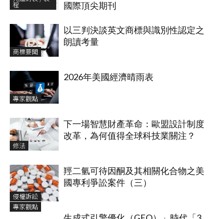
程
國際頂尖期刊
以三判決談英文商標與識別性認定之
朗讀考量
商標要聞
2026年美國經濟晴雨表
專家觀點
下一場智慧財產革命：歐盟設計制度
改革，為何值得全球科技業關注？
修法
羥二氫可待因酮及其相關化合物之美
國專利爭訟案件（三）
侵權訴訟
專家觀點
生成式引擎優化（GEO）」時代「3