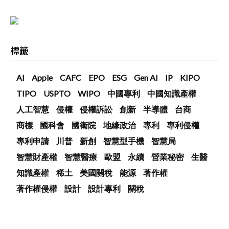
標籤
AI
Apple
CAFC
EPO
ESG
Gen AI
IP
KIPO
TIPO
USPTO
WIPO
中國專利
中國知識產權
人工智慧
侵權
侵權訴訟
創新
半導體
台商
商標
國科會
國衛院
地緣政治
專利
專利侵權
專利申請
川普
新創
智慧型手機
智慧局
智慧財產權
智慧醫療
歐盟
永續
營業秘密
生醫
知識產權
稀土
美國關稅
能源
著作權
著作權侵權
設計
設計專利
關稅