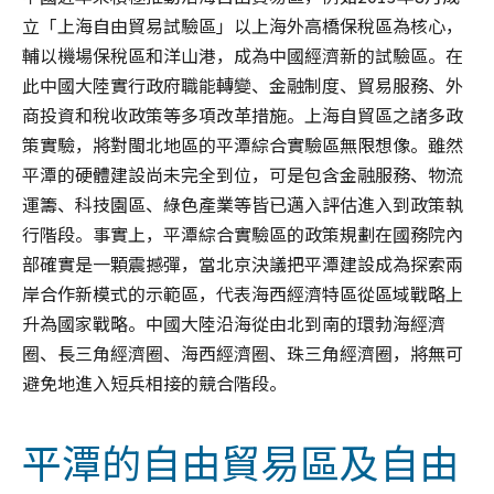
立「上海自由貿易試驗區」以上海外高橋保稅區為核心，
輔以機場保稅區和洋山港，成為中國經濟新的試驗區。在
此中國大陸實行政府職能轉變、金融制度、貿易服務、外
商投資和稅收政策等多項改革措施。上海自貿區之諸多政
策實驗，將對閩北地區的平潭綜合實驗區無限想像。雖然
平潭的硬體建設尚未完全到位，可是包含金融服務、物流
運籌、科技園區、綠色產業等皆已邁入評估進入到政策執
行階段。事實上，平潭綜合實驗區的政策規劃在國務院內
部確實是一顆震撼彈，當北京決議把平潭建設成為探索兩
岸合作新模式的示範區，代表海西經濟特區從區域戰略上
升為國家戰略。中國大陸沿海從由北到南的環勃海經濟
圈、長三角經濟圈、海西經濟圈、珠三角經濟圈，將無可
避免地進入短兵相接的競合階段。
平潭的自由貿易區及自由