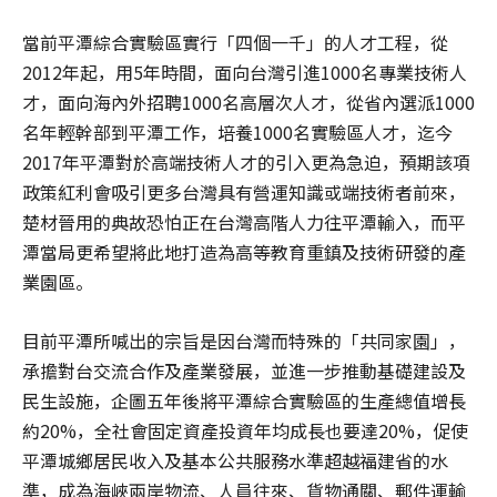
當前平潭綜合實驗區實行「四個一千」的人才工程，從
2012年起，用5年時間，面向台灣引進1000名專業技術人
才，面向海內外招聘1000名高層次人才，從省內選派1000
名年輕幹部到平潭工作，培養1000名實驗區人才，迄今
2017年平潭對於高端技術人才的引入更為急迫，預期該項
政策紅利會吸引更多台灣具有營運知識或端技術者前來，
楚材晉用的典故恐怕正在台灣高階人力往平潭輸入，而平
潭當局更希望將此地打造為高等教育重鎮及技術研發的產
業園區。
目前平潭所喊出的宗旨是因台灣而特殊的「共同家園」，
承擔對台交流合作及產業發展，並進一步推動基礎建設及
民生設施，企圖五年後將平潭綜合實驗區的生產總值增長
約20%，全社會固定資產投資年均成長也要達20%，促使
平潭城鄉居民收入及基本公共服務水準超越福建省的水
準，成為海峽兩岸物流、人員往來、貨物通關、郵件運輸