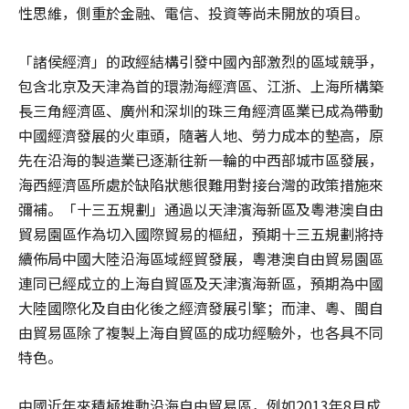
性思維，側重於金融、電信、投資等尚未開放的項目。
「諸侯經濟」的政經結構引發中國內部激烈的區域競爭，
包含北京及天津為首的環渤海經濟區、江浙、上海所構築
長三角經濟區、廣州和深圳的珠三角經濟區業已成為帶動
中國經濟發展的火車頭，隨著人地、勞力成本的墊高，原
先在沿海的製造業已逐漸往新一輪的中西部城市區發展，
海西經濟區所處於缺陷狀態很難用對接台灣的政策措施來
彌補。「十三五規劃」通過以天津濱海新區及粵港澳自由
貿易園區作為切入國際貿易的樞紐，預期十三五規劃將持
續佈局中國大陸沿海區域經貿發展，粵港澳自由貿易園區
連同已經成立的上海自貿區及天津濱海新區，預期為中國
大陸國際化及自由化後之經濟發展引擎；而津、粵、閩自
由貿易區除了複製上海自貿區的成功經驗外，也各具不同
特色。
中國近年來積極推動沿海自由貿易區，例如2013年8月成