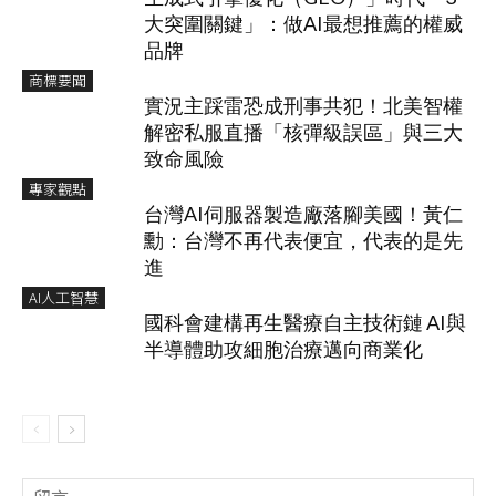
大突圍關鍵」：做AI最想推薦的權威
品牌
商標要聞
實況主踩雷恐成刑事共犯！北美智權
解密私服直播「核彈級誤區」與三大
致命風險
專家觀點
台灣AI伺服器製造廠落腳美國！黃仁
勳：台灣不再代表便宜，代表的是先
進
AI人工智慧
國科會建構再生醫療自主技術鏈 AI與
半導體助攻細胞治療邁向商業化