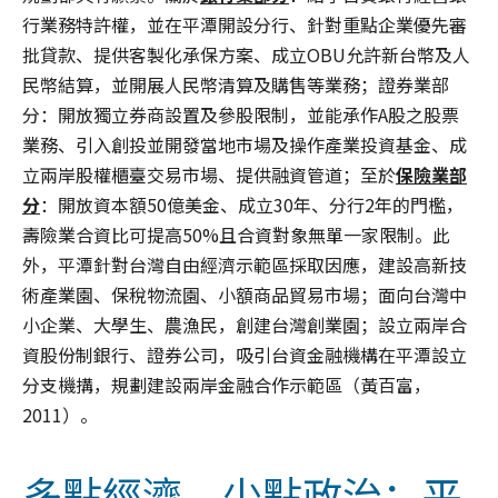
行業務特許權，並在平潭開設分行、針對重點企業優先審
批貸款、提供客製化承保方案、成立OBU允許新台幣及人
民幣結算，並開展人民幣清算及購售等業務；證券業部
分：開放獨立券商設置及參股限制，並能承作A股之股票
業務、引入創投並開發當地市場及操作產業投資基金、成
立兩岸股權櫃臺交易市場、提供融資管道；至於
保險業部
分
：開放資本額50億美金、成立30年、分行2年的門檻，
壽險業合資比可提高50%且合資對象無單一家限制。此
外，平潭針對台灣自由經濟示範區採取因應，建設高新技
術產業園、保稅物流園、小額商品貿易市場；面向台灣中
小企業、大學生、農漁民，創建台灣創業園；設立兩岸合
資股份制銀行、證券公司，吸引台資金融機構在平潭設立
分支機搆，規劃建設兩岸金融合作示範區（黃百富，
2011）。
多點經濟、少點政治：平