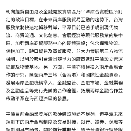
朝向經貿自由港及金融開放實驗區乃平潭綜合實驗區所訂
定的政策目標，在未來兩岸服務貿易互動的趨勢下，台灣
服務業將快速地轉移對岸，平潭目前已著手規劃現代物
流、商貿流通、文化創意、會展經濟等現代服務業的集中
區，加強兩岸商貿服務中心的硬體建設；包含保稅物流、
保稅加工、轉口貿易及商貿服務，並大力發展第三方物流
機制，以利於吸引台灣具競爭力的廠商進駐平潭設立營運
總部及物流基地。另一方面，平潭亦積極投入兩岸金融合
作的研究，匯聚兩岸三地（含香港）和國際性金融資源，
發展兩岸金融機構準入、金融監管、金融市場、金融業務
及金融產品等先行先試的合作途徑，拓展兩岸金融合作並
帶動平潭在海西經濟區的發展。
平潭目前金融業發展的軟硬體設施尚不足夠，但平潭未來
規劃下的兩岸金融制度及交易對接，銀行、證券、保險等
規劃卻具有願景。關於
銀行業部分
：給予台資銀行經營銀