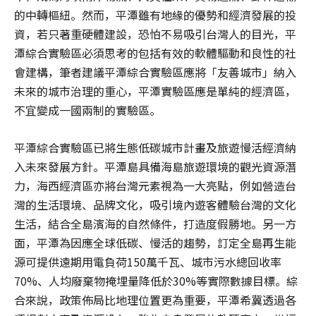
的中轉樞紐。然而，平潭雖有地緣的優勢和經濟發展的投
資，若只著重硬體建設，恐怕不易吸引台灣人的目光，平
潭綜合實驗區必須思考的包括有效的軟體驅動和良性的社
會建構，筆者建議平潭綜合實驗區應將「友善城市」納入
未來的城市治理的重心，平潭實驗區應是單純的經濟區，
不宜變成一國兩制的實驗區。
平潭綜合實驗區已將生態低碳城市計畫及旅遊慢活經濟納
入未來發展方針。平潭島具備海島旅遊環境的觀光資源潛
力，海西經濟區亦將台灣元素視為一大亮點，例如營造台
灣的生活環境、品牌文化，吸引境內遊客體驗台灣的文化
生活，結合全島濱海的自然條件，打造度假勝地。另一方
面，平潭為因應全球低碳、慢活的趨勢，訂定全島再生能
源可提供遠期用電負荷150萬千瓦、城市污水總回收率
70%、人均廢棄物掩埋量降低於30%等實際數據目標。綜
合來說，政策佈局比地理位置更為重要，平潭希冀透過各