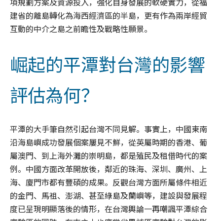
項規劃方案及資源投入，強化自身發展的軟硬實力，從福
建省的離島轉化為海西經濟區的半島，更有作為兩岸經貿
互動的中介之島之前瞻性及戰略性願景。
崛起的平潭對台灣的影響
評估為何？
平潭的大手筆自然引起台灣不同見解。事實上，中國東南
沿海島嶼成功發展個案屢見不鮮，從英屬時期的香港、葡
屬澳門、到上海外灘的崇明島，都是殖民及租借時代的案
例。中國方面改革開放後，鄰近的珠海、深圳、廣州、上
海、廈門市都有豐碩的成果。反觀台灣方面所屬條件相近
的金門、馬祖、澎湖、甚至綠島及蘭嶼等，建設與發展程
度已呈現明顯落後的情形，在台灣輿論一再嘲諷平潭綜合