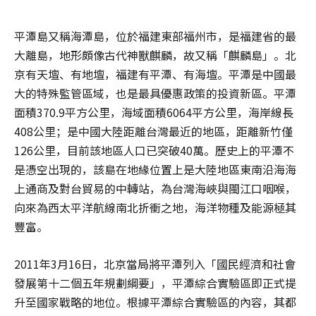
平潭島又稱海潭島，位於福建東部福州市，是福建省的最
大離島，地形頗像古代神獸麒麟，故又稱「麒麟島」。北
京有天壇、有地壇，福建有平潭、有海壇。平潭是中國最
大的特殊監管區域，也是最具優惠政策的投資新區。平潭
面積370.9平方公里，海域面積6064平方公里，海岸線長
408公里；是中國大陸距離台灣最近的地區，距離新竹僅
126公里，目前該地區人口已突破40萬。歷史上的平潭不
是憑空出現的，該島在地緣位置上是大陸地區東南沿海海
上通商及對台貿易的中轉站，為台灣海峽與閩江口咽喉，
向來為西太平洋航線南北折衝之地，海洋物種及能源極其
豐富。
2011年3月16日，北京當局將平潭列入「國民經濟和社會
發展第十二個五年規劃綱要」，平潭綜合實驗區即正式提
升至國家戰略的地位。根據平潭綜合實驗區的內容，其都