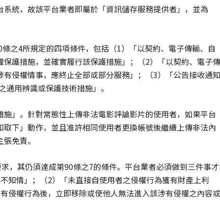
台系統，故該平台業者即屬於「資訊儲存服務提供者」，並為
90條之4所規定的四項條件，包括（1）「以契約、電子傳輸、自
權保護措施，並確實履行該保護措施」；（2）「以契約、電子
涉有侵權情事，應終止全部或部分服務」；（3）「公告接收通
]之通用辨識或保護技術措施」。
措施」。針對常態性上傳非法電影評論影片的使用者，如果平台
知取下」動作，並且准許相同使用者更換帳號後繼續上傳非法內
主張免責。
要求，其仍須達成第90條之7的條件。平台業者必須做到三件事才
為不知情」；（2）「未直接自使用者之侵權行為獲有財產上利
涉有侵權行為後，立即移除或使他人無法進入該涉有侵權之內容