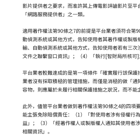
影片提供者之要求，而准許其上傳電影評論影片至平
「網路服務提供者」之一類。
適用著作權法第90條之7的前提是平台業者須符合第
動偵測系統或其他方式，告知使用者其著作權或製版
輸、自動偵測系統或其他方式，告知使用者若有三次
文件之聯繫窗口資訊」；（4）「執行[智財局所核可
平台業者較難達成的是第一項條件「確實履行該保護
業者沒有採取積極的管理措施，而僅是消極的做「通
容物，則應屬於未履行相關保護措施之狀況，而不能
此外，儘管平台業者做到著作權法第90條之4的四項
能主張免除賠償責任：（1）「對使用者涉有侵權行
益」；（3）「經著作權人或製版權人通知其使用者
相關資訊」。