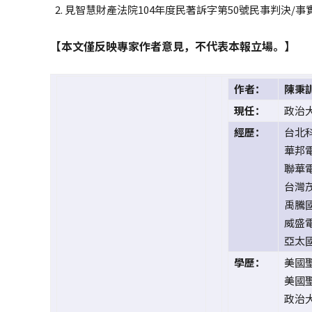
見智慧財產法院104年度民著訴字第50號民事判決/事實及
【本文僅反映專家作者意見，不代表本報立場。】
作者：
陳秉
現任：
政治
經歷：
台北
華邦
聯華
台灣
禹騰
威盛
亞太
學歷：
美國
美國
政治