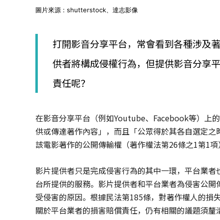
│
圖片來源 : shutterstock、達志影像
智
財
權
打開影音分享平台，常會看到各種涉及
顧
問
供者將構成侵權行為，但提供影音分享
│
專
責任呢？
利
佈
局
在影音分享平台（例如Youtube、Facebook
│
美
供或傳達著作內容」，而且「公眾得於其各自選定之
國
該電影著作的公開傳輸權（著作權法第26條之1第1項
專
利
影片提供者只是完成侵害行為的其中一環，平台業者
台所提供的服務。影片提供者和平台業者為侵害公開
受侵害的原因。根據民法第185條，對著作權人的損
關於平台業者的損害賠償責任，仍有相關的議題須釐