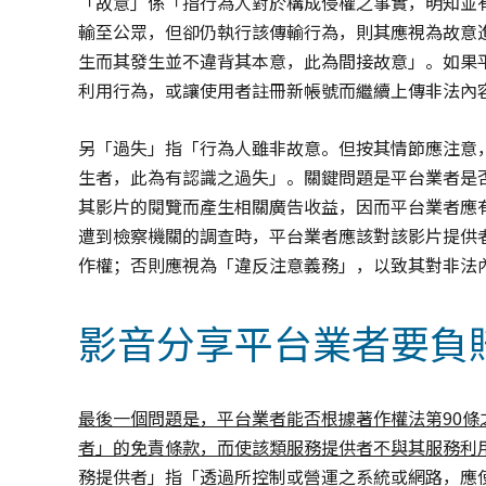
「故意」係「指行為人對於構成侵權之事實，明知並
輸至公眾，但卻仍執行該傳輸行為，則其應視為故意
生而其發生並不違背其本意，此為間接故意」。如果
利用行為，或讓使用者註冊新帳號而繼續上傳非法內
另「過失」指「行為人雖非故意。但按其情節應注意
生者，此為有認識之過失」。關鍵問題是平台業者是
其影片的閱覽而產生相關廣告收益，因而平台業者應
遭到檢察機關的調查時，平台業者應該對該影片提供
作權；否則應視為「違反注意義務」，以致其對非法
影音分享平台業者要負
最後一個問題是，平台業者能否根據著作權法第
90
條
者」的免責條款，而使該類服務提供者不與其服務利
務提供者」指「透過所控制或營運之系統或網路，應