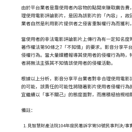
由於平台業者是靠使用者內容物的點閱來賺取廣告費，
理使用電影評論影片，是因為該影片的「內容」，故
業者自然是利用影片提供者之侵害重製權行為而獲利
當使用者的非法電影評論影片上傳行為有一定知名度
著作權法第90條之7「不知情」的要求。影音分享平
侵權行為。當大量媒體報導其使用者的侵權行為時，
者將無法主張其不知情該使用者的侵權活動。
根據以上分析，影音分享平台業者對非合理使用電影
的可能，該責任的可能性將隨著影片使用者侵權行為
宜繼續以「事不關己」的態度面對，而應積極檢視相
備註：
見智慧財產法院104年度民著訴字第50號民事判決/事實及