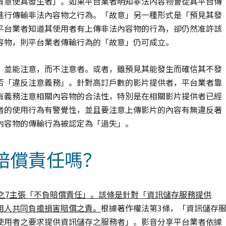
有意使其發生者」。如果平台業者明知非法內容物會從其平台傳
進行傳輸非法內容物之行為。「故意」另一種形式是「預見其發
平台業者知道其使用者有上傳非法內容物的行為，卻仍然准許該
容物，則平台業者傳輸行為的「故意」仍可成立。
，並能注意，而不注意者。或者，雖預見其能發生而確信其不發
否「違反注意義務」。針對高訂戶數的影片提供者，平台業者靠
有義務注意相關內容物的合法性，特別是在相關影片提供者已經
者的使用行為有警覺性，並且要注意上傳影片的內容有無違反著
內容物的傳輸行為被認定為「過失」。
賠償責任嗎？
之
7
主張「不負賠償責任」。該條是針對「資訊儲存服務提供
用人共同負擔損害賠償之責。
根據著作權法第3條，「資訊儲存
使用者之要求提供資訊儲存之服務者」。影音分享平台業者依據