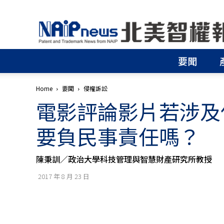
北
美
智
權
要聞
報
│
專
Home
要聞
侵權訴訟
利
電影評論影片若涉及
申
請
│
要負民事責任嗎？
商
標
申
陳秉訓／政治大學科技管理與智慧財產研究所教授
請
│
2017 年 8 月 23 日
侵
權
分
析