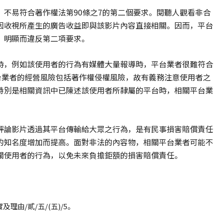
不易符合著作權法第90條之7的第二個要求。閱聽人觀看非合
因收視所產生的廣告收益即與該影片內容直接相關。因而，平台
，明顯而違反第二項要求。
時，例如該使用者的行為有媒體大量報導時，平台業者很難符合
台業者的經營風險包括著作權侵權風險，故有義務注意使用者之
特別是相關資訊中已陳述該使用者所隸屬的平台時，相關平台業
評論影片透過其平台傳輸給大眾之行為，是有民事損害賠償責任
的知名度增加而提高。面對非法的內容物，相關平台業者可能不
關使用者的行為，以免未來負擔鉅額的損害賠償責任。
理由/貳/五/(五)/5。