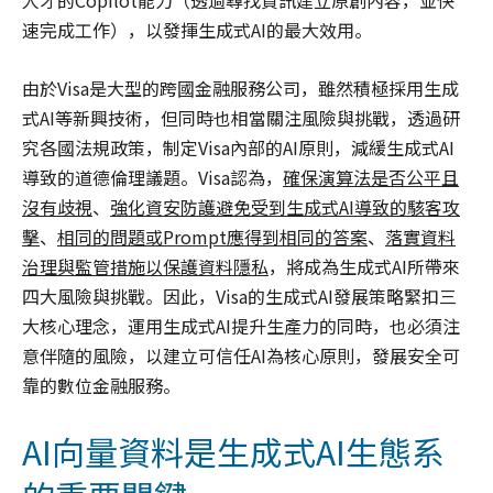
人才的Copilot能力（透過尋找資訊建立原創內容，並快
速完成工作），以發揮生成式AI的最大效用。
由於Visa是大型的跨國金融服務公司，雖然積極採用生成
式AI等新興技術，但同時也相當關注風險與挑戰，透過研
究各國法規政策，制定Visa內部的AI原則，減緩生成式AI
導致的道德倫理議題。Visa認為，
確保演算法是否公平且
沒有歧視
、
強化資安防護避免受到生成式
AI
導致的駭客攻
擊
、
相同的問題或
Prompt
應得到相同的答案
、
落實資料
治理與監管措施以保護資料隱私
，將成為生成式AI所帶來
四大風險與挑戰。因此，Visa的生成式AI發展策略緊扣三
大核心理念，運用生成式AI提升生產力的同時，也必須注
意伴隨的風險，以建立可信任AI為核心原則，發展安全可
靠的數位金融服務。
AI向量資料是生成式AI生態系