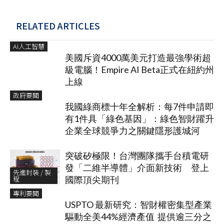
RELATED ARTICLES
AI人工智慧
美國斥資4000萬美元打造最強學術超
級電腦！Empire AI Beta正式在紐約州
上線
政府要聞
我國綠商標十年全解析：每7件申請即
有1件具「綠色基因」：綠色智財躍升
企業全球競爭力之關鍵隱形護城河
突破矽極限！台灣團隊攜手台積電研
發「二維半導體」介面新技術 登上
先進封裝 / 製
程
國際頂尖期刊
專利要聞
USPTO 最新研究：智財權密集型產業
驅動全美44%經濟產值 提供逾三分之