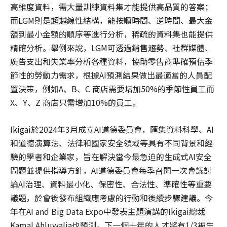
高維度資料，需大量訓練資料集才能提供高品質的答案；
而LGM則是超越線性結構，能按順時間、逆時間、最大金
額到最小金額的順序等進行分析，稀疏的資料集也能提供
精確分析。舉例來說，LGM可透過銷售趨勢、社群媒體、
廣告支出和失業率分析各種資料，協助零售商準確預估季
節性的勞動力需求，根據AI預測結果做出最適當的人員配
置決策，例如A、B、C 商店需要增加50%的季節性員工而
X、Y、Z 商店只需增加10%的員工。
Ikigai於2024年3月成立AI道德委員會，匯集資料科學、AI
和道德演算法、法律和國家安全領域等具有不同背景和經
驗的學者和企業家，旨在解決當今最急迫的生成式AI安全
問題並提供指導方針，AI道德委員會每季召開一次會議討
論AI治理、資料最小化、保密性、合法性、準確性等重要
議題，於會後發布組織應考慮的行動和後續步驟建議。今
年在AI and Big Data Expo中發表主題演講的Ikigai總裁
Kamal Ahluwalia也預測，下一個十年的人才將有1/3被生