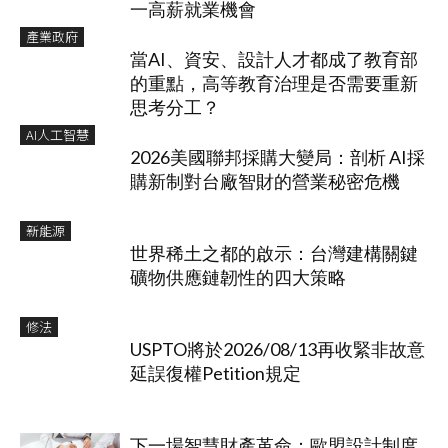
一高薪就業機會
產業政府
當AI、資安、設計人才都成了教育部
的重點，高等教育治理是否需要重新
思考分工？
AI人工智慧
2026美國聯邦採購大變局：剖析 AI採
購新制對台廠智財的營業秘密危機
新能源
世界稀土之都的啟示：台灣建構關鍵
礦物供應鏈韌性的四大策略
修法
USPTO將於2026/08/13再收緊非故意
延誤復權Petition規定
下一場智慧財產革命：歐盟設計制度