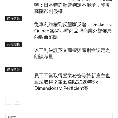
轉：日本特許廳曾判定不混淆，印度
高院卻判侵權
侵權訴訟
從專利維權到反壟斷反噬：Deckers v.
Quince 案揭示時尚品牌商業外觀佈局
的致命陷阱
商標要聞
以三判決談英文商標與識別性認定之
朗讀考量
侵權訴訟
員工不當取得營業秘密等於新雇主也
違法取得？第五巡院2020年Six
Dimensions v. Perficient案