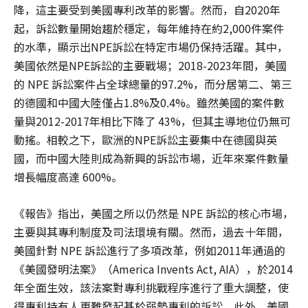
降，這主要受到美國專利改革的影響。然而，自2020年
起，訴訟數量開始趨於穩定，每年維持在約2,000件案件
的水準，顯示出NPE訴訟在特定市場仍保持活躍。其中，
美國依然是NPE訴訟的主要戰場；2018-2023年間，美國
的 NPE 訴訟案件占全球總量的97.2%，而分居第二、第三
的德國和中國大陸僅占1.8%及0.4%。雖然美國的案件數
量與2012-2017年相比下降了 43%，但其主導地位仍無可
動搖。相較之下，歐洲的NPE訴訟主要集中在德國與英
國，而中國大陸則成為新興的訴訟市場，近年來案件數量
增長幅度高達 600%。
《報告》指出，美國之所以仍然是 NPE 訴訟的核心市場，
主要與其專利制度及司法環境有關。然而，過去十年間，
美國針對 NPE 訴訟進行了多項改革，例如2011年通過的
《美國發明法案》（America Invents Act, AIA），於2014
年全面生效，該法案對專利挑戰程序進行了重大調整，使
得專利持有人更難發起基於弱勢專利的訴訟。此外，美國