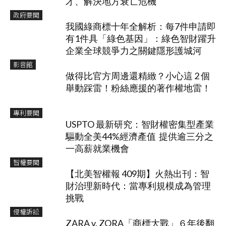
才、解決地方衰亡危機
政府要聞
我國綠商標十年全解析：每7件申請即
有1件具「綠色基因」：綠色智財躍升
企業全球競爭力之關鍵隱形護城河
影音館
做得比官方周邊還精緻？小心這 2 個
舉動踩雷！粉絲應援的著作權地雷！
專利要聞
USPTO 最新研究：智財權密集型產業
驅動全美44%經濟產值 提供逾三分之
一高薪就業機會
智權要聞
【北美智權報 409期】火熱出刊：智
財治理新時代：當專利規模成為管理
挑戰
侵權訴訟
ZARA v. ZORA「商標大戰」６年後翻