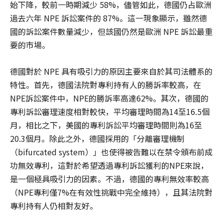
始下降，較前一時期減少 58%，儘管如此，德國仍占歐洲
過去六年 NPE 訴訟案件的 87%。這一現象顯示，雖然德
國的訴訟案件數量減少，但該國仍然是歐洲 NPE 訴訟最重
要的市場。
德國對於 NPE 具有吸引力的原因主要來自於其司法體系的
特性。首先，德國法院對專利持有人的勝訴率較高，在
NPE訴訟案件中，NPE的勝訴率高達62%。其次，德國的
專利訴訟審理速度相對較快，平均審理時間為14至16.5個
月，相比之下，美國的專利訴訟平均審理時間則為16至
20.3個月。除此之外，德國採用的「分離審理機制
（bifurcated system）」也使得被告難以在禁令頒布前成
功無效專利，這對於希望透過專利訴訟獲利的NPE來說，
是一個極具吸引力的因素。不過，德國的專利無效率較高
（NPE專利僅7%在有效性挑戰中完全維持），且其法院對
專利持有人仍相對友好。