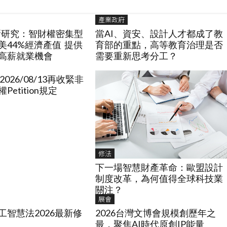
產業政府
最新研究：智財權密集型
當AI、資安、設計人才都成了教
美44%經濟產值 提供
育部的重點，高等教育治理是否
高薪就業機會
需要重新思考分工？
2026/08/13再收緊非
etition規定
修法
下一場智慧財產革命：歐盟設計
制度改革，為何值得全球科技業
關注？
展會
工智慧法2026最新修
2026台灣文博會規模創歷年之
最，聚焦AI時代原創IP能量