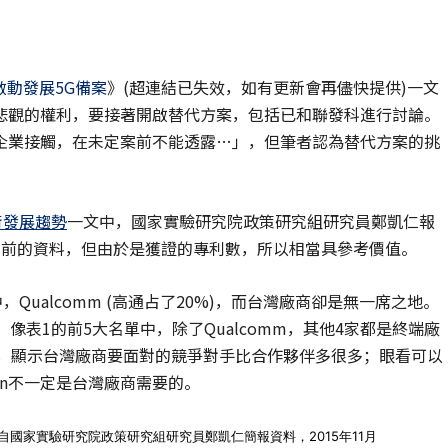
動發展5G備案
》(超連結已失效，如有更新會再儘快提供)一文
悲觀的權利，要接著開啟替代方案，包括已和聯發科進行討論。
企業接觸，在未定案前不能透露…」，但筆者認為替代方案的挑
術發展趨勢
一文中，國家實驗研究院政策研究組研究員鄭凱仁報
年前的資料，但由於是獲證的專利數，所以相當具參考價值。
Qualcomm (高通占了20%)，而台灣廠商卻是無一席之地。
像表1的前5大名單中，除了Qualcomm，其他4家都是終端廠
備全包了，顯示台灣廠商要面對的競爭對手比合作夥伴多很多；眼看可以
tion不一定是台灣廠商需要的。
自國家實驗研究院政策研究組研究員鄭凱仁簡報資料，2015年11月