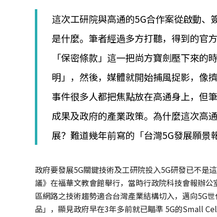
│
智
這次工研院與高通的5G合作案從啟動、
財
權
是什麼。筆者經過多方打聽，得到的官
顧
問
「保密條款」這一把尚方寶劍壓下來的
│
專
明」，然後，媒體就開始捕風捉影，像
利
事件很多人都把焦點放在高通身上，但
佈
局
成果及政府的產業政策。為什麼這次高
│
美
展？難道幾年前寫的「台灣5G發展願景
國
專
利
政府要發展5G關鍵技術及工研院投入5G研發已不是這一
議》在福華文教會館舉行，當時行政院科技會報辦公
區網路之技術趨勢適合台灣產業結構切入，邁向5G世代、
品」，顯見政府早在3年多前就已瞄準 5G的Small 