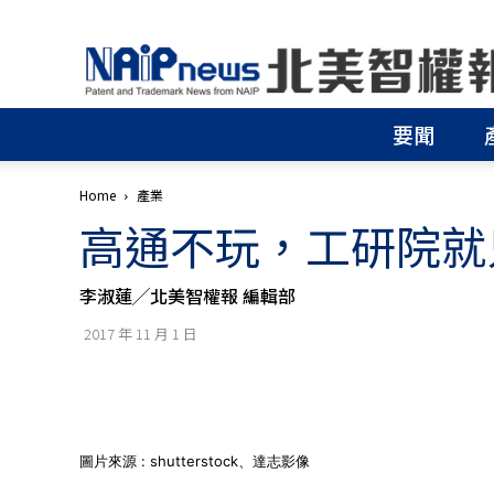
北
美
智
權
要聞
報
│
專
Home
產業
利
高通不玩，工研院就
申
請
│
李淑蓮╱北美智權報 編輯部
商
標
2017 年 11 月 1 日
申
請
│
侵
權
分
圖片來源 : shutterstock、達志影像
析