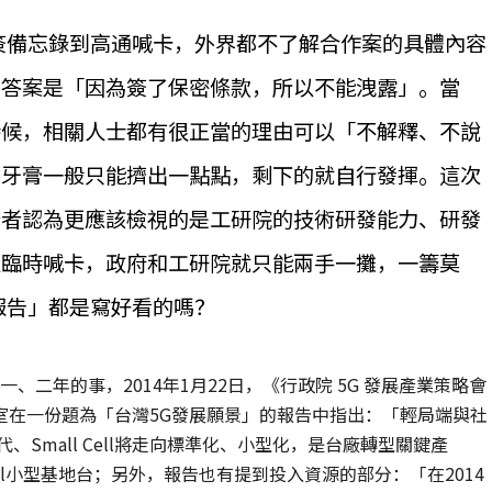
簽備忘錄到高通喊卡，外界都不了解合作案的具體內容
方答案是「因為簽了保密條款，所以不能洩露」。當
時候，相關人士都有很正當的理由可以「不解釋、不說
擠牙膏一般只能擠出一點點，剩下的就自行發揮。這次
筆者認為更應該檢視的是工研院的技術研發能力、研發
通臨時喊卡，政府和工研院就只能兩手一攤，一籌莫
報告」都是寫好看的嗎？
、二年的事，2014年1月22日，《行政院 5G 發展產業策略會
室在一份題為「台灣5G發展願景」的報告中指出：「輕局端與社
Small Cell將走向標準化、小型化，是台廠轉型關鍵產
Cell小型基地台；另外，報告也有提到投入資源的部分：「在2014