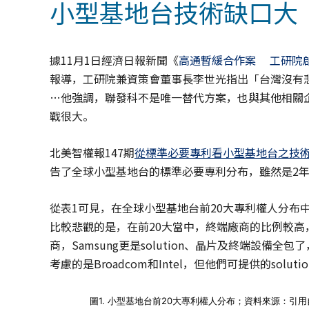
小型基地台技術缺口大
據11月1日經濟日報新聞《
高通暫緩合作案 工研院啟
報導，工研院兼資策會董事長李世光指出「台灣沒有
…他強調，聯發科不是唯一替代方案，也與其他相關
戰很大。
北美智權報147期
從標準必要專利看小型基地台之技
告了全球小型基地台的標準必要專利分布，雖然是2
從表1可見，在全球小型基地台前20大專利權人分布中，
比較悲觀的是，在前20大當中，終端廠商的比例較高，
商，Samsung更是solution、晶片及終端設
考慮的是Broadcom和Intel，但他們可提供的solu
圖1. 小型基地台前20大專利權人分布；資料來源：引用