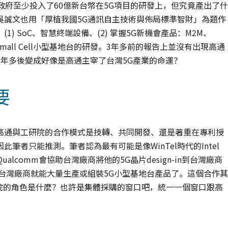
政府至少投入了60億新台幣在5G項目的研發上，但究竟產出了什
吳誠文也用「厚植我國5G通訊自主技術與佈局標準智財」為題作
 SoC、智慧終端設備、(2) 掌握5G新機會產品：M2M、
 Small Cell小型基地台的研發。3年多前的報告上並沒有出現高通
年多後變成好像是高通主宰了台灣5G產業的命運？
要
高通與工研院的合作模式是技轉、共同開發、還是著重在專利授
者只能推測。筆者認為最有可能是像WinTel時代的Intel
說，Qualcomm會協助台灣廠商將他的5G晶片design-in到台灣廠商
台灣廠商就能大量生產或組裝5G小型基地台產品了。這個合作其
那工研院的角色是什麼？也許是集體採購的窗口吧，統一一個窗口跟高