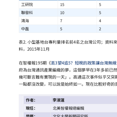
工研院
15
5
聯發科
10
5
鴻海
7
4
中磊
5
2
表2. 小型基地台專利量排名前4名之台灣公司；資
料，2015年11月
在智權報195期《
丟3望4追5？短視的政策讓台灣無線
府為台灣通訊產業編織的夢，這個夢早在3年多前已
幾可斷言難有實現的一天」。高通這次事件似乎又突
一點都沒改變，可以說是始終如一。現在比較好奇的是
作者：
李淑蓮
現任：
北美智權報總編輯
學歷：
文化大學新聞研究所