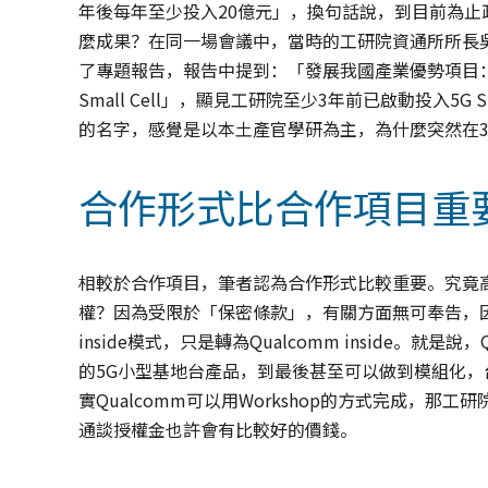
年後每年至少投入20億元」，換句話說，到目前為止
麼成果？在同一場會議中，當時的工研院資通所所長
了專題報告，報告中提到：「發展我國產業優勢項目：(1)
Small Cell」，顯見工研院至少3年前已啟動投入5G
的名字，感覺是以本土產官學研為主，為什麼突然在3
合作形式比合作項目重
相較於合作項目，筆者認為合作形式比較重要。究竟
權？因為受限於「保密條款」，有關方面無可奉告，因此筆
inside模式，只是轉為Qualcomm inside。就是
的5G小型基地台產品，到最後甚至可以做到模組化，
實Qualcomm可以用Workshop的方式完成，
通談授權金也許會有比較好的價錢。