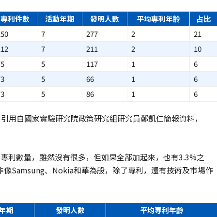
專利件數
活動年期
發明人數
平均專利年齡
占比
250
7
277
2
21
112
7
211
2
10
75
5
117
1
6
73
5
66
1
6
73
5
86
1
6
源：引用自國家實驗研究院政策研究組研究員鄭凱仁簡報資料，
專利數量，雖然沒有很多，但如果全部加起來，也有3.3%之
Samsung、Nokia和華為般，除了專利，還有技術及市場作
年期
發明人數
平均專利年齡