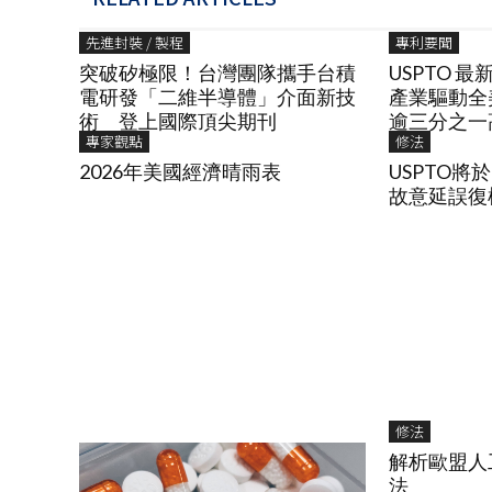
先進封裝 / 製程
專利要聞
突破矽極限！台灣團隊攜手台積
USPTO 
電研發「二維半導體」介面新技
產業驅動全
術 登上國際頂尖期刊
逾三分之一
專家觀點
修法
2026年美國經濟晴雨表
USPTO將於
故意延誤復權P
修法
解析歐盟人
法