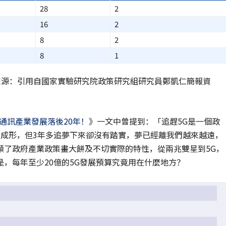
28
2
16
2
8
2
8
1
料來源：引用自國家實驗研究院政策研究組研究員鄭凱仁簡報資
通訊產業發展落後20年！
》一文中曾提到：「追趕5G是一個政
然成形，但3年多追夢下來卻沒有踏實，夢已經離我們越來越遠，
顯了政府產業政策畫大餅及不切實際的特性，從兩兆雙星到5G，
，每年至少20億的5G發展預算究竟用在什麼地方？