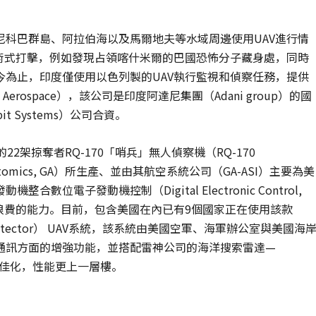
科巴群島、阿拉伯海以及馬爾地夫等水域周邊使用UAV進行情
術式打擊，例如發現占領喀什米爾的巴國恐怖分子藏身處，同時
為止，印度僅使用以色列製的UAV執行監視和偵察任務，提供
 Aerospace），該公司是印度阿達尼集團（Adani group）的國
 Systems）公司合資。
架掠奪者RQ-170「哨兵」無人偵察機（RQ-170
 Atomics, GA）所生產、並由其航空系統公司（GA-ASI）主要為美
電子發動機控制（Digital Electronic Control,
浪費的能力。目前，包含美國在內已有9個國家正在使用該款
tector） UAV系統，該系統由美國空軍、海軍辦公室與美國海
通訊方面的增強功能，並搭配雷神公司的海洋搜索雷達—
最佳化，性能更上一層樓。