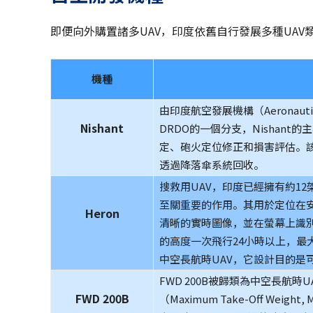
即便向外購置諸多UAV，印度依舊自行發展多種UAV
機種
由印度航空發展機構（Aeronautical
Nishant
DRDO的一個分支，Nishan
定、砲火定位修正和損害評估。該
透過降落傘系統回收。
搜救用UAV，印度已經擁有約12架
至關重要的作用。其用於定位在
Heron
清晰的實時圖像，並在螢幕上識別出
的高度一次飛行24小時以上，最大
中空長航時UAV，它設計目的是
FWD 200B被歸類為中空長航
FWD 200B
（Maximum Take-Off We