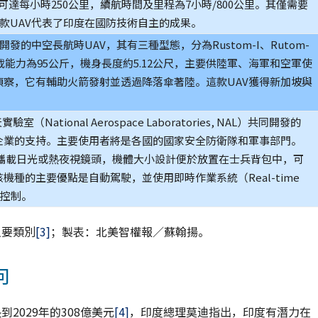
高可達每小時250公里，續航時間及里程為7小時/800公里。其僅需要
此款UAV代表了印度在國防技術自主的成果。
開發的中空長航時UAV，其有三種型態，分為Rustom-I、Rutom-
效負載能力為95公斤，機身長度約5.12公尺，主要供陸軍、海軍和空軍使
偵察，它有輔助火箭發射並透過降落傘著陸。這款UAV獲得新加坡與
ational Aerospace Laboratories, NAL）共同開發的
間企業的支持。主要使用者將是各國的國家安全防衛隊和軍事部門。
.5公斤，可攜載日光或熱夜視鏡頭，機體大小設計便於放置在士兵背包中，可
種的主要優點是自動駕駛，並使用即時作業系統（Real-time
進行控制。
主要類別
[3]
；製表：北美智權報／蘇翰揚。
向
到2029年的308億美元
[4]
，印度總理莫迪指出，印度有潛力在