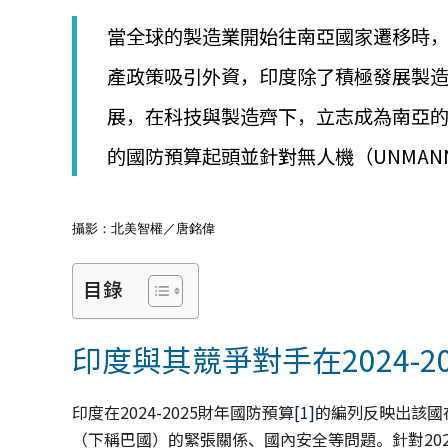
│
智
當全球的製造業開始往南亞國家遷移時
財
權
產政策吸引外資，印度除了積極發展製
顧
展，在科技與製造齊下，立志成為南亞
問
│
的國防預算起頭並針對無人機（UNMANNED 
專
利
佈
局
攝影：北美智權／唐銘偉
│
美
國
目錄
專
利
印度與其競爭對手在2024-
印度在2024-2025財年國防預算
[1]
的編列反映出該國
（下稱巴國）的緊張關係、國內安全等問題。針對2024-2