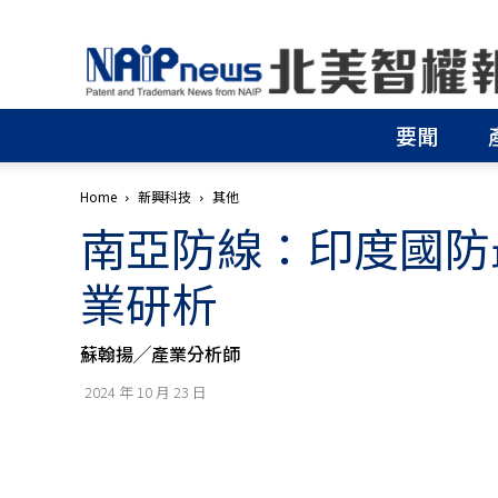
北
美
智
權
要聞
報
│
專
Home
新興科技
其他
利
南亞防線：印度國防
申
請
│
業研析
商
標
申
蘇翰揚╱產業分析師
請
│
2024 年 10 月 23 日
侵
權
分
析