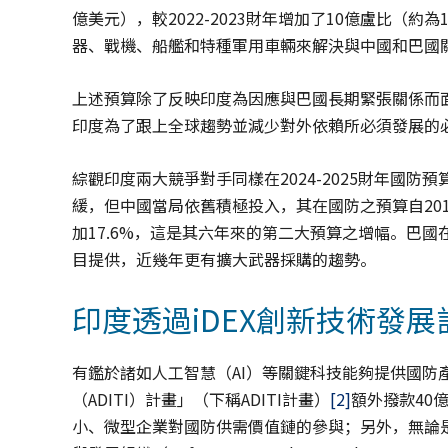
億美元），較2022-2023財年增加了10億盧比（
器、戰機、船艦和特種軍用車輛來解決與中國和巴國
上述預算除了反映印度為因應與巴國長期緊張關係而
印度為了跟上全球趨勢並減少對外依賴所必須發展的
綜觀印度兩大競爭對手同樣在2024-2025財年國防預
緩，但中國當局依舊積極投入，其在國防之預算自20
加17.6%，這是其六年來的第二大預算之增幅。巴
目提供，近幾年更有擴大武器採購的趨勢。
印度透過iDEX創新技術發
有鑑於諸如人工智慧（AI）等關鍵科技能夠提供國防
（ADITI）計畫」（下稱ADITI計畫）
[2]
額外撥款40
小、微型企業對國防供需價值鏈的參與；另外，無論是