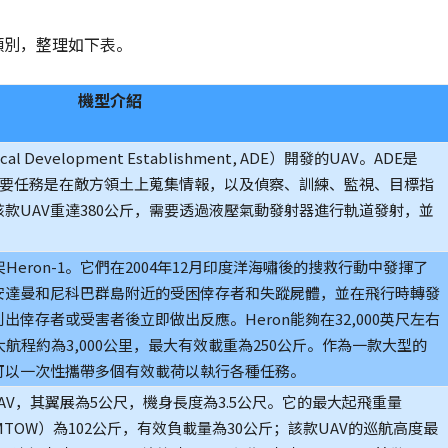
類別，整理如下表。
機型介紹
 Development Establishment, ADE）開發的UAV。ADE是
t的主要任務是在敵方領土上蒐集情報，以及偵察、訓練、監視、目標指
款UAV重達380公斤，需要透過液壓氣動發射器進行軌道發射，並
Heron-1。它們在2004年12月印度洋海嘯後的搜救行動中發揮了
安達曼和尼科巴群島附近的受困倖存者和失蹤屍體，並在飛行時轉發
倖存者或受害者後立即做出反應。Heron能夠在32,000英尺左右
航程約為3,000公里，最大有效載重為250公斤。作為一款大型的
可以一次性攜帶多個有效載荷以執行各種任務。
時UAV，其翼展為5公尺，機身長度為3.5公尺。它的最大起飛重量
ight, MTOW）為102公斤，有效負載量為30公斤；該款UAV的巡航高度最