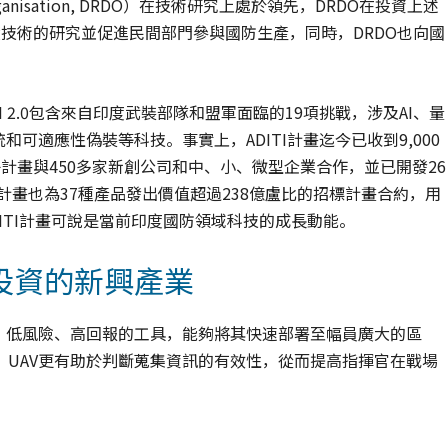
t Organisation, DRDO）在技術研究上處於領先，DRDO在投資上述
礎技術的研究並促進民間部門參與國防生產，同時，DRDO也向國
。
ADITI 2.0包含來自印度武裝部隊和盟軍面臨的19項挑戰，涉及AI、量
可適應性偽裝等科技。事實上，ADITI計畫迄今已收到9,000
ge等子計畫與450多家新創公司和中、小、微型企業合作，並已開發26
I計畫也為37種產品發出價值超過238億盧比的招標計畫合約，用
ITI計畫可說是當前印度國防領域科技的成長動能。
投資的新興產業
、低風險、高回報的工具，能夠將其快速部署至幅員廣大的區
UAV更有助於判斷蒐集資訊的有效性，從而提高指揮官在戰場