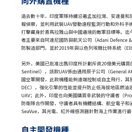
向外購置機種
過去數十年，印度軍隊持續沿著孟加拉灣、安達曼和尼
報偵察，並利用武裝UAV發動遠程監測行動和外科手
打擊藏身於喜馬拉雅山與中國邊境的敵軍目標等。迄今
者主要來自阿達尼國防與航天公司（Adani Defence &
防製造部門，並於2019年與以色列埃爾比特系統（Elbit
另外，美國已批准出售印度所計劃斥資20億美元購買的22
Sentinel），該款UAV係由通用原子公司（General
國空軍開發，此款機種能夠遠端控制或自主飛行，其發動機整合數位
DEC），強化引擎的性能並提升防止低海拔地區燃油
UAV；此外，印度也向美國購買非武裝的守護者（Pro
防衛隊合作開發，守護者具有機體結構、航空電子和
SeaVue，其光電、紅外線感測器針對海上作業進行
自主開發機種