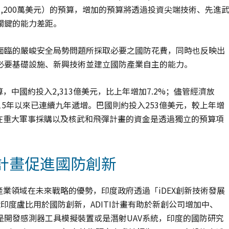
約為1,200萬美元）的預算，增加的預算將透過投資尖端技術、先進
關鍵的能力差距。
面臨的嚴峻安全局勢問題所採取必要之國防花費，同時也反映出
必要基礎設施、新興技術並建立國防產業自主的能力。
算，中國約投入2,313億美元，比上年增加7.2%；儘管經濟放
15年以來已連續九年遞增。巴國則約投入253億美元，較上年增
國在重大軍事採購以及核武和飛彈計畫的資金是透過獨立的預算項
展計畫促進國防創新
產業領域在未來戰略的優勢，印度政府透過「iDEX創新技術發展
億印度盧比用於國防創新，ADITI計畫有助於新創公司增加中、
開發感測器工具模擬裝置或是潛射UAV系統，印度的國防研究