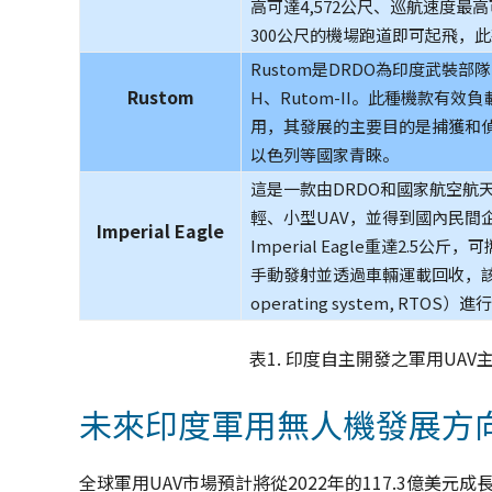
高可達4,572公尺、巡航速度最
300公尺的機場跑道即可起飛，
Rustom是DRDO為印度武裝部隊
Rustom
H、Rutom-II。此種機款有
用，其發展的主要目的是捕獲和
以色列等國家青睞。
這是一款由DRDO和國家航空航天實驗室（N
輕、小型UAV，並得到國內民
Imperial Eagle
Imperial Eagle重達2
手動發射並透過車輛運載回收，該機
operating system, RTOS）
表1. 印度自主開發之軍用UAV
未來印度軍用無人機發展方
全球軍用UAV市場預計將從2022年的117.3億美元成長