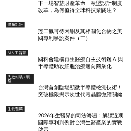
下一場智慧財產革命：歐盟設計制度
改革，為何值得全球科技業關注？
侵權訴訟
羥二氫可待因酮及其相關化合物之美
國專利爭訟案件（三）
AI人工智慧
國科會建構再生醫療自主技術鏈 AI與
半導體助攻細胞治療邁向商業化
先進封裝 / 製
程
台灣首創臨場顯微半導體檢測技術！
突破極限揭示次世代電晶體微縮關鍵
生物醫藥
2026年生醫界的司法海嘯：解讀近期
國際專利判例對台灣生醫產業的實戰
啟示