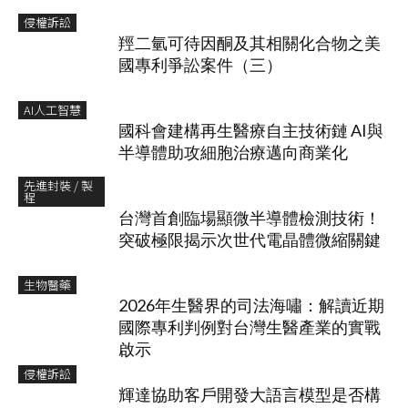
侵權訴訟
羥二氫可待因酮及其相關化合物之美
國專利爭訟案件（三）
AI人工智慧
國科會建構再生醫療自主技術鏈 AI與
半導體助攻細胞治療邁向商業化
先進封裝 / 製
程
台灣首創臨場顯微半導體檢測技術！
突破極限揭示次世代電晶體微縮關鍵
生物醫藥
2026年生醫界的司法海嘯：解讀近期
國際專利判例對台灣生醫產業的實戰
啟示
侵權訴訟
輝達協助客戶開發大語言模型是否構