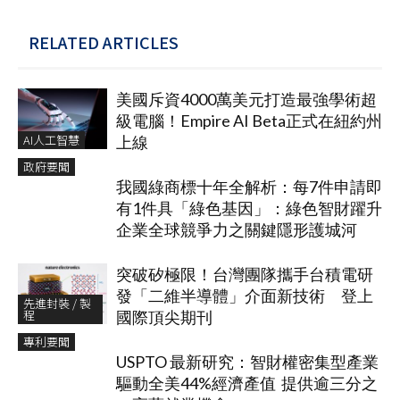
RELATED ARTICLES
美國斥資4000萬美元打造最強學術超
級電腦！Empire AI Beta正式在紐約州
AI人工智慧
上線
政府要聞
我國綠商標十年全解析：每7件申請即
有1件具「綠色基因」：綠色智財躍升
企業全球競爭力之關鍵隱形護城河
突破矽極限！台灣團隊攜手台積電研
發「二維半導體」介面新技術 登上
先進封裝 / 製
程
國際頂尖期刊
專利要聞
USPTO 最新研究：智財權密集型產業
驅動全美44%經濟產值 提供逾三分之