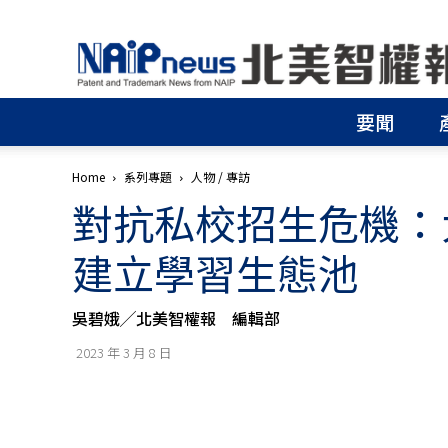
北
美
智
權
要聞
報
│
專
Home
系列專題
人物 / 專訪
利
對抗私校招生危機：
申
請
│
建立學習生態池
商
標
申
吳碧娥╱北美智權報 編輯部
請
│
2023 年 3 月 8 日
侵
權
分
析