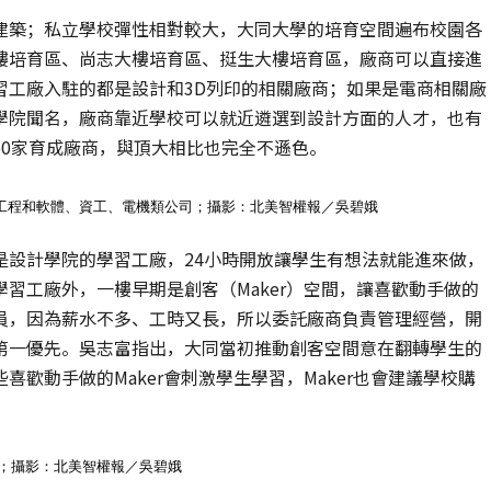
建築；私立學校彈性相對較大，大同大學的培育空間遍布校園各
樓培育區、尚志大樓培育區、挺生大樓培育區，廠商可以直接進
習工廠入駐的都是設計和3D列印的相關廠商；如果是電商相關廠
學院聞名，廠商靠近學校可以就近遴選到設計方面的人才，也有
50家育成廠商，與頂大相比也完全不遜色。
是工程和軟體、資工、電機類公司；攝影：北美智權報／吳碧娥
是設計學院的學習工廠，24小時開放讓學生有想法就能進來做，
習工廠外，一樓早期是創客（Maker）空間，讓喜歡動手做的
員，因為薪水不多、工時又長，所以委託廠商負責管理經營，開
第一優先。吳志富指出，大同當初推動創客空間意在翻轉學生的
歡動手做的Maker會刺激學生學習，Maker也會建議學校購
用；攝影：北美智權報／吳碧娥