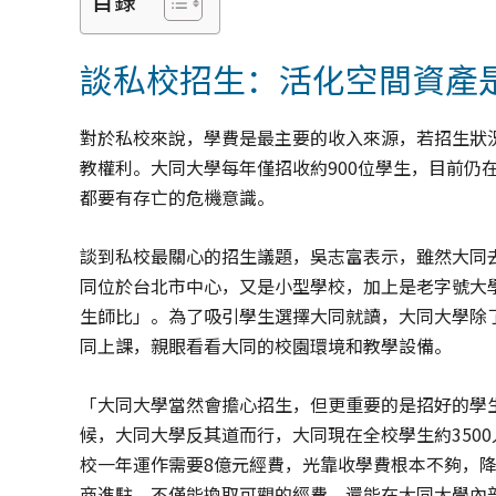
目錄
談私校招生：活化空間資產
對於私校來說，學費是最主要的收入來源，若招生狀
教權利。大同大學每年僅招收約900位學生，目前仍
都要有存亡的危機意識。
談到私校最關心的招生議題，吳志富表示，雖然大同去
同位於台北市中心，又是小型學校，加上是老字號大學
生師比」。為了吸引學生選擇大同就讀，大同大學除
同上課，親眼看看大同的校園環境和教學設備。
「大同大學當然會擔心招生，但更重要的是招好的學
候，大同大學反其道而行，大同現在全校學生約3500
校一年運作需要8億元經費，光靠收學費根本不夠，
商進駐，不僅能換取可觀的經費，還能在大同大學內