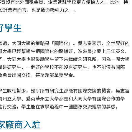
導費沒有比外面租金貴，企業進駐學校更方便搶人才。此外，持
設計業者而言，也是致命吸引力之一。
好學生
普遍，大同大學的策略是「國際化」。吳志富表示，全世界好的
同大學已經幫學生把國際化的路鋪好，進來最少要上三年英文、
了。大同大學也很鼓勵學生留下來繼續念研究所，因為一間大學
還是研究生，一個好的學校不能沒有研究生、也不能沒有國際
會免費出國交換，甚至還能拿獎學金。
學生數相對少，幾乎所有研究生都能有國際交換的機會，吳志富
岡州立大學、愛荷華州立大學都是和大同大學有國際合作的學
進行交流，學生能在求學過程中一圓國際交流經驗的夢想。
家廠商入駐