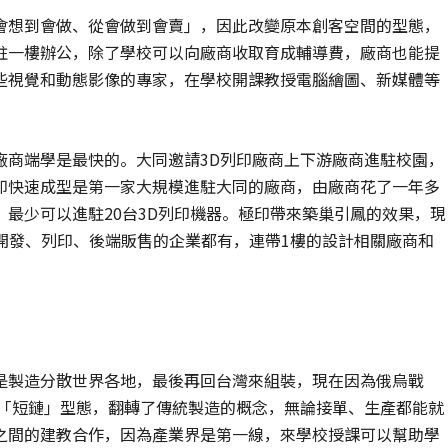
會想到會做、從會做到會賣」，因此改變原本創客空間的型態，
駐一樓辦公，除了學校可以向廠商收取育成輔導費，廠商也能提
些視覺和動態影像的專家，在學校開課教授電腦繪圖、新媒體等
廠商端學是最快的。大同邀請3D列印廠商上下游廠商進駐校園，
印快速成型是第一家大規模進駐大同的廠商，由廠商花了一年多
最少可以進駐20台3D列印機器。極印帶來築巢引鳳的效果，現
料開發、列印、後端販售的企業都有，連帶1樓的設計相關廠商和
是製造分散世界各地，最後再回台灣來組裝，現在因為俄烏戰
的「短鏈」型態，翻轉了傳統製造的概念，無論接單、生產都能就
之間的建教合作，因為產業界是第一線，來學校授課可以幫助學