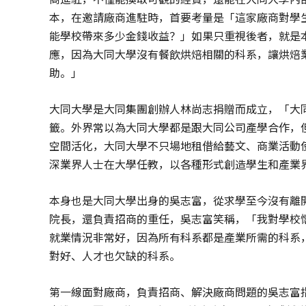
本，在邀請廠商進駐時，首要考量是「這家廠商對學
能學校帶來多少金錢收益？」如果只重視後者，就是
應，因為大同大學沒有餐飲烘焙相關的科系，讓烘焙
助。」
大同大學是大同集團創辦人林尚志捐贈而成立，「大
籤。外界常以為大同大學都是跟大同公司產學合作，
空間活化，大同大學不只場地租借給藝文、商業活動
深業界人士在大學任教，以各種形式創造學生和產業
本身也是大同大學出身的吳志富，從求學至今沒有離開
院長，還負責招商的重任，吳志富笑稱，「我對學校
就業情況非常好，因為所有科系都是產業所需的科系
對好、人才也欠缺的科系。
第一線面對廠商，負責招商、解決廠商問題的吳志富