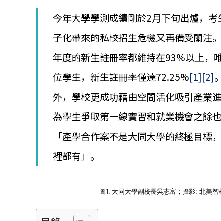
│
智
今年大學學測成績剛於2月下旬出爐，考
財
權
子化帶來的私校招生危機又再備受關注
顧
年度的新生註冊率都維持在93%以上，
問
│
位學生，新生註冊率僅達72.25%
[1]
[2]
專
利
外，學校更成功藉由空間活化吸引產業進
佈
局
為學生爭取第一線實習和就業機會之餘
│
美
「產學合作案不是大同大學的終極目標
國
專
裡都有」。
利
圖1. 大同大學副校長吳志富；攝影: 北美