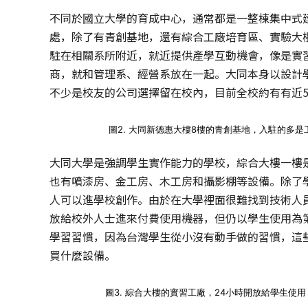
不同於國立大學的育成中心，通常都是一整棟集中式
處，除了有青創基地，還有綜合工廠培育區、實驗大
駐在相關系所附近，就近提供產學互動機會，像是實
商，就和管理系、經營系放在一起。大同本身以設計
不少是校友的公司選擇留在校內，目前全校約有有近
圖2. 大同新德惠大樓8樓的青創基地，入駐的多
大同大學是強調學生實作能力的學校，綜合大樓一樓
也有噴漆房、金工房、木工房和攝影棚等設備。除了學
人可以進學校創作。由於在大學裡面很難找到技術人
放給校外人士進來付費使用機器，但仍以學生使用為
學習習慣，因為台灣學生從小沒有動手做的習慣，這些喜
買什麼設備。
圖3. 綜合大樓的實習工廠，24小時開放給學生使