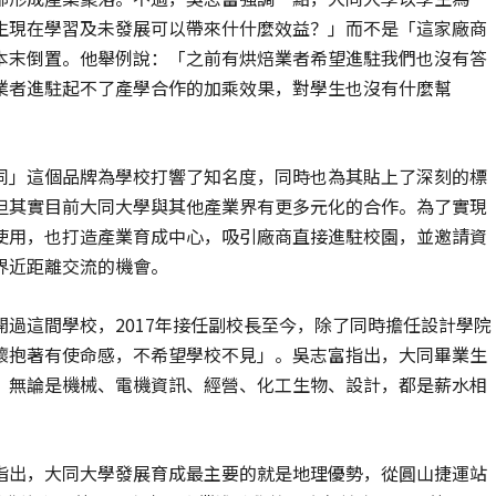
生現在學習及未發展可以帶來什什麼效益？」而不是「這家廠商
本末倒置。他舉例說：「之前有烘焙業者希望進駐我們也沒有答
業者進駐起不了產學合作的加乘效果，對學生也沒有什麼幫
同」這個品牌為學校打響了知名度，同時也為其貼上了深刻的標
但其實目前大同大學與其他產業界有更多元化的合作。為了實現
使用，也打造產業育成中心，吸引廠商直接進駐校園，並邀請資
界近距離交流的機會。
過這間學校，2017年接任副校長至今，除了同時擔任設計學院
懷抱著有使命感，不希望學校不見」。吳志富指出，大同畢業生
，無論是機械、電機資訊、經營、化工生物、設計，都是薪水相
指出，大同大學發展育成最主要的就是地理優勢，從圓山捷運站