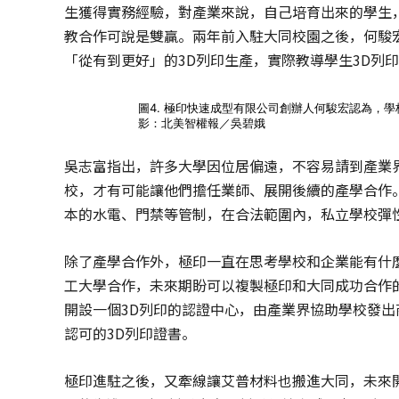
生獲得實務經驗，對產業來說，自己培育出來的學生
教合作可說是雙贏。兩年前入駐大同校園之後，何駿
「從有到更好」的3D列印生產，實際教導學生3D列
圖4. 極印快速成型有限公司創辦人何駿宏認為，
影：北美智權報／吳碧娥
吳志富指出，許多大學因位居偏遠，不容易請到產業
校，才有可能讓他們擔任業師、展開後續的產學合作
本的水電、門禁等管制，在合法範圍內，私立學校彈
除了產學合作外，極印一直在思考學校和企業能有什
工大學合作，未來期盼可以複製極印和大同成功合作
開設一個3D列印的認證中心，由產業界協助學校發
認可的3D列印證書。
極印進駐之後，又牽線讓艾普材料也搬進大同，未來