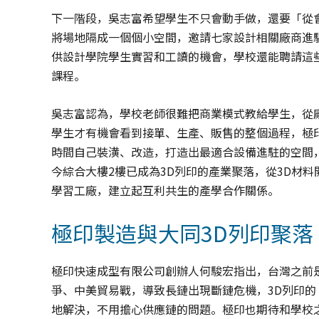
下一階段，吳志富希望學生不只會動手做，還要「從
將場地隔成一個個小空間，邀請七家設計相關廠商進
供設計學院學生實習和工讀的機會，學校還能聘請這
課程。
吳志富認為，學校老師很難把商業模式教給學生，從
學生才有機會看到接單、生產、販售的整個過程，極
時間自己裝潢、改造，打造出最適合設備進駐的空間，
今綜合大樓2樓已成為3D列印的產業聚落，從3D材
學習工廠，建立起互利共生的產學合作關係。
極印製造與大同3D列印聚落
極印快速成型有限公司創辦人何駿宏指出，台灣之前
爭、中美貿易戰，導致長鏈出現斷鏈危機，3D列印
地解決，不用擔心供應鏈的問題。極印也期待和學校