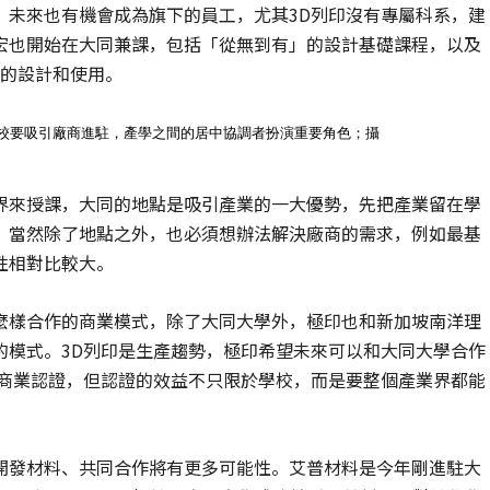
，未來也有機會成為旗下的員工，尤其3D列印沒有專屬科系，建
宏也開始在大同兼課，包括「從無到有」的設計基礎課程，以及
印的設計和使用。
學校要吸引廠商進駐，產學之間的居中協調者扮演重要角色；攝
界來授課，大同的地點是吸引產業的一大優勢，先把產業留在學
。當然除了地點之外，也必須想辦法解決廠商的需求，例如最基
性相對比較大。
麼樣合作的商業模式，除了大同大學外，極印也和新加坡南洋理
的模式。3D列印是生產趨勢，極印希望未來可以和大同大學合作
出商業認證，但認證的效益不只限於學校，而是要整個產業界都能
開發材料、共同合作將有更多可能性。艾普材料是今年剛進駐大