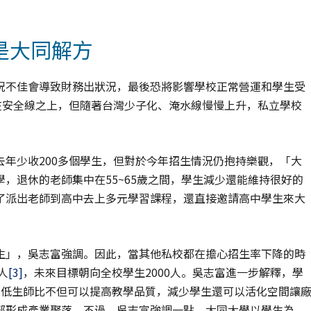
是大同解方
況不佳會導致財務出狀況，最後恐將影響學校正常營運和學生受
在安全線之上，但隨著台灣少子化、淹水線慢慢上升，私立學校
年少收200多個學生，但對於今年招生情況仍抱持樂觀，「大
，退休的老師集中在55~65歲之間，學生減少還能維持很好的
了派出老師到高中去上多元學習課程，還直接邀請高中學生來大
生」，吳志富強調。因此，當其他私校都在擔心招生率下降的時
人
[3]
，未來目標朝向全校學生2000人。吳志富進一步解釋，學
降低生師比不但可以提高教學品質，減少學生還可以活化空間讓
部形成產業聚落。不過，吳志富強調一點，大同大學以學生為