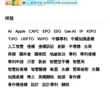
標籤
AI
Apple
CAFC
EPO
ESG
Gen AI
IP
KIPO
TIPO
USPTO
WIPO
中國專利
中國知識產權
人工智慧
侵權
侵權訴訟
創新
半導體
台商
商標
國科會
國衛院
地緣政治
專利
專利侵權
專利申請
川普
新創
智慧型手機
智慧局
智慧財產權
智慧醫療
歐盟
永續
營業秘密
生醫
知識產權
稀土
美國關稅
能源
著作權
著作權侵權
設計
設計專利
關稅