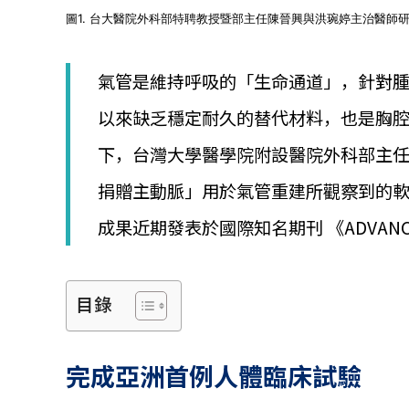
│
圖1. 台大醫院外科部特聘教授暨部主任陳晉興與洪琬婷主治醫師
智
財
權
氣管是維持呼吸的「生命通道」，針對
顧
問
以來缺乏穩定耐久的替代材料，也是胸
│
專
下，台灣大學醫學院附設醫院外科部主
利
佈
捐贈主動脈」用於氣管重建所觀察到的
局
│
成果近期發表於國際知名期刊 《ADVANCED 
美
國
專
利
目錄
完成亞洲首例人體臨床試驗