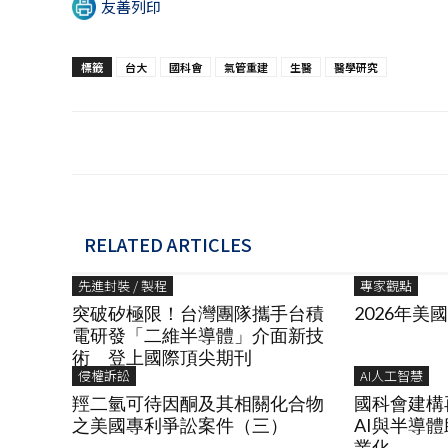
友善列印
標籤
台大
國科會
氣管重建
生醫
醫學研究
RELATED ARTICLES
先進封裝 / 製程
專家觀點
突破矽極限！台灣團隊攜手台積
2026年美
電研發「二維半導體」介面新技
術 登上國際頂尖期刊
侵權訴訟
AI人工智慧
羥二氫可待因酮及其相關化合物
國科會建構
之美國專利爭訟案件（三）
AI與半導
業化