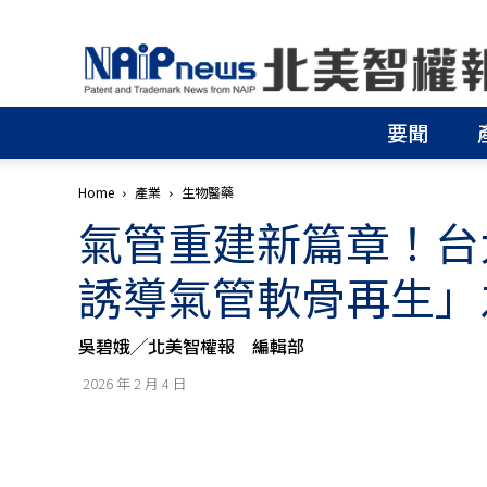
北
美
智
權
要聞
報
│
專
Home
產業
生物醫藥
利
氣管重建新篇章！台
申
請
│
誘導氣管軟骨再生」
商
標
申
吳碧娥╱北美智權報 編輯部
請
│
2026 年 2 月 4 日
侵
權
分
析