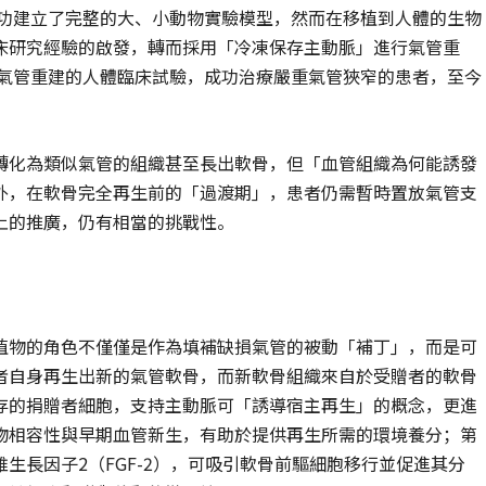
成功建立了完整的大、小動物實驗模型，然而在移植到人體的生物
床研究經驗的啟發，轉而採用「冷凍保存主動脈」進行氣管重
行氣管重建的人體臨床試驗，成功治療嚴重氣管狹窄的患者，至今
轉化為類似氣管的組織甚至長出軟骨，但「血管組織為何能誘發
外，在軟骨完全再生前的「過渡期」，患者仍需暫時置放氣管支
上的推廣，仍有相當的挑戰性。
植物的角色不僅僅是作為填補缺損氣管的被動「補丁」，而是可
者自身再生出新的氣管軟骨，而新軟骨組織來自於受贈者的軟骨
存的捐贈者細胞，支持主動脈可「誘導宿主再生」的概念，更進
物相容性與早期血管新生，有助於提供再生所需的環境養分；第
生長因子2（FGF-2），可吸引軟骨前驅細胞移行並促進其分