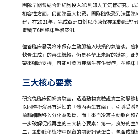
團隊早期曾結合幹細胞投入3D列印人工氣管研究，
相容性方面，仍面臨重大挑戰。團隊隨後受到法國臨
建，在2021年，完成亞洲首例以冷凍保存主動脈進
累積了6例臨床手術案例。
儘管臨床發現冷凍保存主動脈植入缺損的氣管後，會
軟骨生成」的再生機轉，仍是科學上未解的謎題；此
架來輔助支撐，可能引發肉芽增生等併發症，在臨床
三大核心要素
研究從臨床回歸實驗室，透過動物實驗證實主動脈移
以同時扮演具有活性的「體內再生支架」，引導受贈
前驅細胞移入分化為軟骨，而非來自冷凍主動脈內殘
一步破解促成再生的三大核心要素：第一，良好的生
二，主動脈移植物中保留的關鍵訊號蛋白，包含成纖維