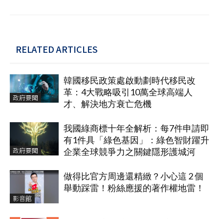
RELATED ARTICLES
韓國移民政策處啟動劃時代移民改
革：4大戰略吸引10萬全球高端人
政府要聞
才、解決地方衰亡危機
我國綠商標十年全解析：每7件申請即
有1件具「綠色基因」：綠色智財躍升
政府要聞
企業全球競爭力之關鍵隱形護城河
做得比官方周邊還精緻？小心這 2 個
舉動踩雷！粉絲應援的著作權地雷！
影音館