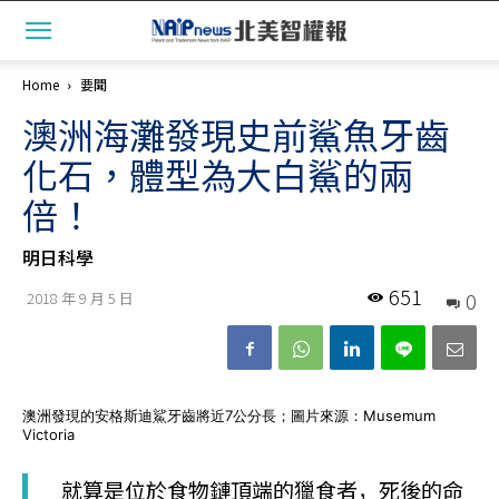
Home
要聞
澳洲海灘發現史前鯊魚牙齒
化石，體型為大白鯊的兩
倍！
明日科學
651
0
2018 年 9 月 5 日
澳洲發現的安格斯迪鯊牙齒將近7公分長；圖片來源：Musemum
Victoria
就算是位於食物鏈頂端的獵食者，死後的命