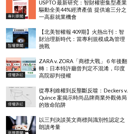
USPTO 最新研究：智財權密集型產業
驅動全美44%經濟產值 提供逾三分之
專利要聞
一高薪就業機會
【北美智權報 409期】火熱出刊：智
財治理新時代：當專利規模成為管理
智權要聞
挑戰
ZARA v. ZORA「商標大戰」６年後翻
轉：日本特許廳曾判定不混淆，印度
侵權訴訟
高院卻判侵權
從專利維權到反壟斷反噬：Deckers v.
Quince 案揭示時尚品牌商業外觀佈局
侵權訴訟
的致命陷阱
以三判決談英文商標與識別性認定之
朗讀考量
商標要聞