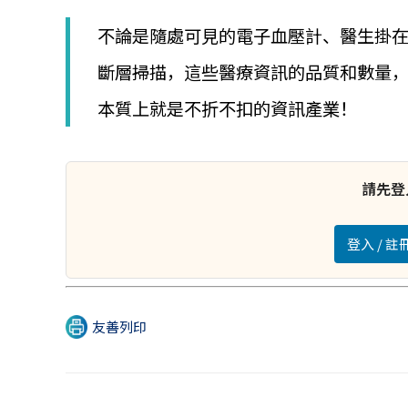
│
智
不論是隨處可見的電子血壓計、醫生掛
財
權
斷層掃描，這些醫療資訊的品質和數量
顧
問
本質上就是不折不扣的資訊產業！
│
專
利
佈
請先登
局
│
美
登入 / 
國
專
利
友善列印