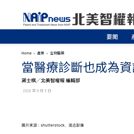
北
美
智
權
要聞
報
│
專
Home
產業
生物醫藥
利
當醫療診斷也成為資
申
請
│
蔣士棋╱北美智權報 編輯部
商
標
2018 年 9 月 5 日
申
請
│
侵
權
分
圖片來源 : shutterstock、達志影像
析