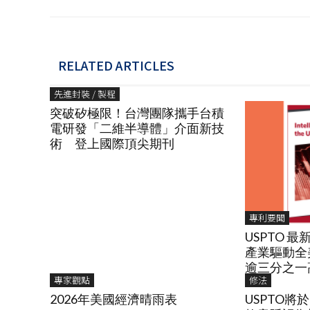
RELATED ARTICLES
先進封裝 / 製程
突破矽極限！台灣團隊攜手台積
電研發「二維半導體」介面新技
術 登上國際頂尖期刊
專利要聞
USPTO 
產業驅動全
逾三分之一
專家觀點
修法
2026年美國經濟晴雨表
USPTO將於