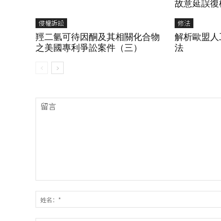
故意延誤復權P
侵權訴訟
修法
羥二氫可待因酮及其相關化合物
解析歐盟人
之美國專利爭訟案件（三）
法