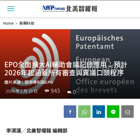
Home
新興科技
EPO全面擴大AI輔助會議記錄應用：預計
2026年起涵蓋所有審查與異議口頭程序
圖片來源：歐洲專利局EPO
943
0
2026 年 1 月 19 日
李淑蓮╱北美智權報 編輯部