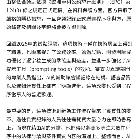
由整個合議庭依據《歐洲專利公約施行細則》（EPC）第
124(3) 條之規定正式定稿。在資料保護方面，官方採取了
嚴格的隱私措施，一旦會議記錄正式送達程序參與方，原
始錄音及相關逐字稿將會被立即刪除。
回顧2025年的試點經驗，這項技術不僅在技術層面上得到
了精進，也顯著提升了公務效率。透過試點，開發團隊成
功優化了逐字稿生成的準確度與速度，並進一步強化了AI
提示工具（prompting tools）的效能。審查與異議部門
的專業人員指出，AI的輔助讓會議記錄在結構、語言品質
以及邏輯連貫性上都有了明顯進步，這項改變也受到了程
序當事人的普遍歡迎。
最重要的是，這項技術創新為工作流程帶來了實質性的變
革。過往負責記錄的人員往往需耗費大量心力在即時書寫
上，而現在藉由AI的分擔，他們得以將更多專注力放在程
序中的法律討論與案件實質內容的溝通上。整體而言，AI