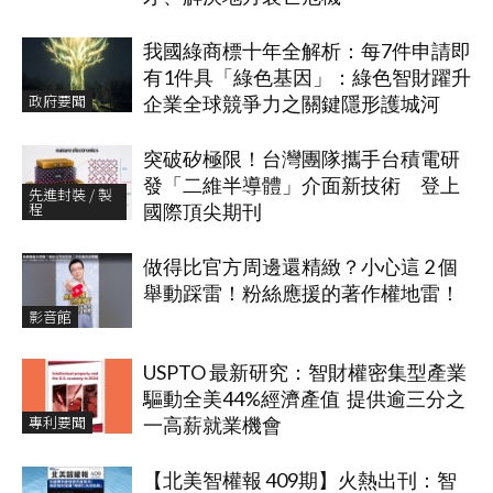
我國綠商標十年全解析：每7件申請即
有1件具「綠色基因」：綠色智財躍升
政府要聞
企業全球競爭力之關鍵隱形護城河
突破矽極限！台灣團隊攜手台積電研
發「二維半導體」介面新技術 登上
先進封裝 / 製
程
國際頂尖期刊
做得比官方周邊還精緻？小心這 2 個
舉動踩雷！粉絲應援的著作權地雷！
影音館
USPTO 最新研究：智財權密集型產業
驅動全美44%經濟產值 提供逾三分之
專利要聞
一高薪就業機會
【北美智權報 409期】火熱出刊：智