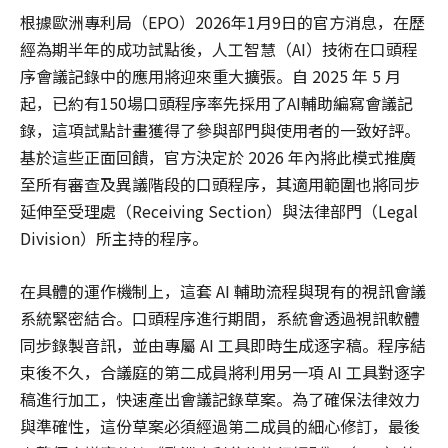
根據歐洲專利局（EPO）2026年1月9日的官方消息，在歷
經為期半年的成功試點後，人工智慧（AI）技術在口頭程
序會議記錄中的應用將迎來重大擴張。自 2025 年 5 月
起，已約有150場口頭程序率先採用了AI輔助編寫會議記
錄，這項試點計畫獲得了參與部門與使用者的一致好評。
基於這些正面回饋，官方決定於 2026 年內將此模式推廣
至所有審查及異議階段的口頭程序，其適用範圍也將同步
延伸至受理處（Receiving Section）與法律部門（Legal
Division）所主持的程序。
在具體的運作機制上，這套 AI 輔助流程與現有的視訊會議
系統緊密結合。口頭程序進行期間，系統會透過視訊軟體
同步錄製音訊，並由專屬 AI 工具即時生成逐字稿。程序結
束後不久，合議庭的第二成員將利用另一項 AI 工具對逐字
稿進行加工，快速產出會議記錄草案。為了確保法律效力
與準確性，這份草案必須經過第二成員的細心修訂，最後