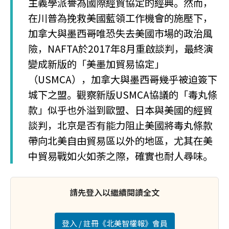
主義學派譽為國際經貿協定的經典。然而，
在川普為挽救美國藍領工作機會的施壓下，
加拿大與墨西哥唯恐失去美國市場的政治風
險，NAFTA於2017年8月重啟談判，最終演
變成新版的「美墨加貿易協定」
（USMCA），加拿大與墨西哥幾乎被迫簽下
城下之盟。觀察新版USMCA協議的「毒丸條
款」似乎也外溢到歐盟、日本與美國的經貿
談判，北京是否有能力阻止美國將毒丸條款
帶向北美自由貿易區以外的地區，尤其在美
中貿易戰如火如荼之際，確實也耐人尋味。
請先登入以繼續閱讀全文
登入 / 註冊《北美智權報》會員