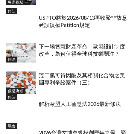
專家觀點
修法
USPTO將於2026/08/13再收緊非故意
延誤復權Petition規定
下一場智慧財產革命：歐盟設計制度
改革，為何值得全球科技業關注？
修法
羥二氫可待因酮及其相關化合物之美
國專利爭訟案件（三）
侵權訴訟
修法
解析歐盟人工智慧法2026最新修法
展會
2026台灣文博會規模創歷年之最，聚