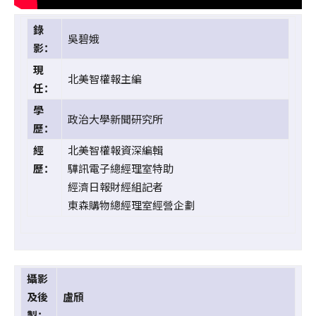
錄
吳碧娥
影：
現
北美智權報主編
任：
學
政治大學新聞研究所
歷：
經
北美智權報資深編輯
歷：
驊訊電子總經理室特助
經濟日報財經組記者
東森購物總經理室經營企劃
攝影
及後
盧頎
製：