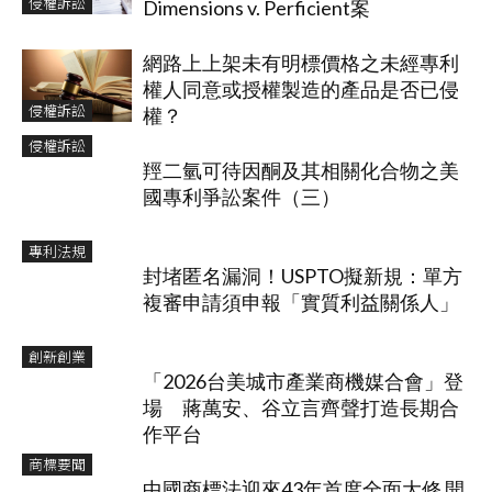
侵權訴訟
Dimensions v. Perficient案
網路上上架未有明標價格之未經專利
權人同意或授權製造的產品是否已侵
侵權訴訟
權？
侵權訴訟
羥二氫可待因酮及其相關化合物之美
國專利爭訟案件（三）
專利法規
封堵匿名漏洞！USPTO擬新規：單方
複審申請須申報「實質利益關係人」
創新創業
「2026台美城市產業商機媒合會」登
場 蔣萬安、谷立言齊聲打造長期合
作平台
商標要聞
中國商標法迎來43年首度全面大修 開