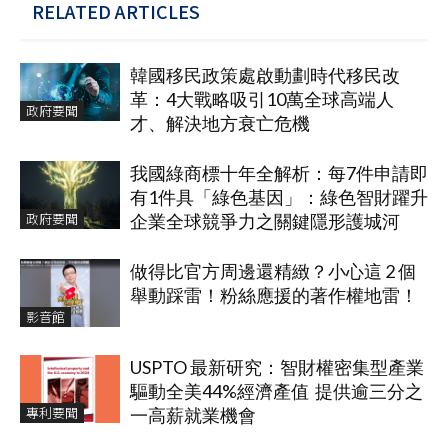
RELATED ARTICLES
韓國移民政策處啟動劃時代移民改
革：4大戰略吸引10萬全球高端人
政府要聞
才、解決地方衰亡危機
我國綠商標十年全解析：每7件申請即
有1件具「綠色基因」：綠色智財躍升
政府要聞
企業全球競爭力之關鍵隱形護城河
做得比官方周邊還精緻？小心這 2 個
舉動踩雷！粉絲應援的著作權地雷！
影音館
USPTO 最新研究：智財權密集型產業
驅動全美44%經濟產值 提供逾三分之
專利要聞
一高薪就業機會