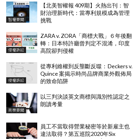
【北美智權報 409期】火熱出刊：智
財治理新時代：當專利規模成為管理
智權要聞
挑戰
ZARA v. ZORA「商標大戰」６年後翻
轉：日本特許廳曾判定不混淆，印度
侵權訴訟
高院卻判侵權
從專利維權到反壟斷反噬：Deckers v.
Quince 案揭示時尚品牌商業外觀佈局
侵權訴訟
的致命陷阱
以三判決談英文商標與識別性認定之
朗讀考量
商標要聞
員工不當取得營業秘密等於新雇主也
違法取得？第五巡院2020年Six