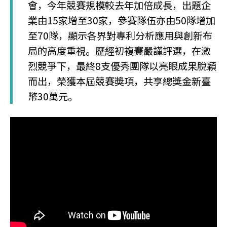
會，今年競賽規模較去年加倍成長，出題企
業由15家增至30家，參賽隊伍亦由50隊增加
至70隊，顯示各界對專利分析應用與創新布
局的高度重視。歷經初複賽嚴謹評選，在激
烈競爭下，最終8支優秀團隊以亮眼成果脫穎
而出，榮獲本屆競賽奬項，共享總獎金新臺
幣30萬元。