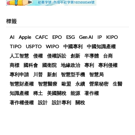
標籤
AI
Apple
CAFC
EPO
ESG
Gen AI
IP
KIPO
TIPO
USPTO
WIPO
中國專利
中國知識產權
人工智慧
侵權
侵權訴訟
創新
半導體
台商
商標
國科會
國衛院
地緣政治
專利
專利侵權
專利申請
川普
新創
智慧型手機
智慧局
智慧財產權
智慧醫療
歐盟
永續
營業秘密
生醫
知識產權
稀土
美國關稅
能源
著作權
著作權侵權
設計
設計專利
關稅