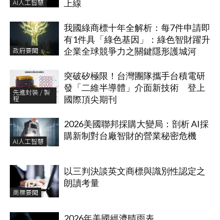
AI人工智慧
上線
我國綠商標十年全解析：每7件申請即
有1件具「綠色基因」：綠色智財躍升
政府要聞
企業全球競爭力之關鍵隱形護城河
突破矽極限！台灣團隊攜手台積電研
發「二維半導體」介面新技術 登上
先進封裝 / 製
程
國際頂尖期刊
2026美國聯邦採購大變局：剖析 AI採
購新制對台廠智財的營業秘密危機
AI人工智慧
以三判決談英文商標與識別性認定之
朗讀考量
商標要聞
2026年美國經濟晴雨表