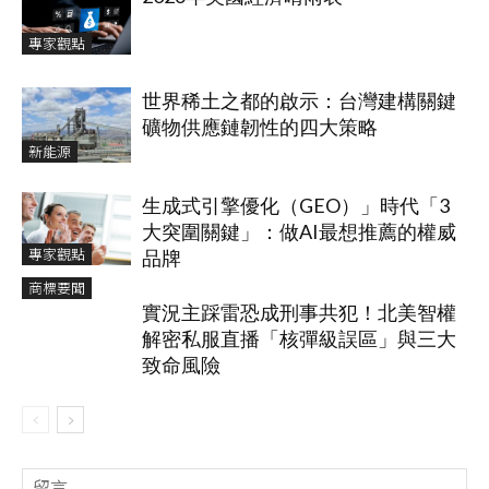
專家觀點
世界稀土之都的啟示：台灣建構關鍵
礦物供應鏈韌性的四大策略
新能源
生成式引擎優化（GEO）」時代「3
大突圍關鍵」：做AI最想推薦的權威
專家觀點
品牌
商標要聞
實況主踩雷恐成刑事共犯！北美智權
解密私服直播「核彈級誤區」與三大
致命風險