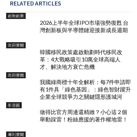
RELATED ARTICLES
創新創業
2026上半年全球IPO市場強勢復甦 台
灣創新板與半導體鏈迎接新成長週期
政府要聞
韓國移民政策處啟動劃時代移民改
革：4大戰略吸引10萬全球高端人
才、解決地方衰亡危機
政府要聞
我國綠商標十年全解析：每7件申請即
有1件具「綠色基因」：綠色智財躍升
企業全球競爭力之關鍵隱形護城河
影音館
做得比官方周邊還精緻？小心這 2 個
舉動踩雷！粉絲應援的著作權地雷！
專利要聞