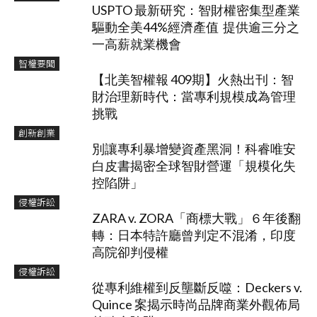
USPTO 最新研究：智財權密集型產業
驅動全美44%經濟產值 提供逾三分之
一高薪就業機會
智權要聞
【北美智權報 409期】火熱出刊：智
財治理新時代：當專利規模成為管理
挑戰
創新創業
別讓專利暴增變資產黑洞！科睿唯安
白皮書揭密全球智財營運「規模化失
控陷阱」
侵權訴訟
ZARA v. ZORA「商標大戰」６年後翻
轉：日本特許廳曾判定不混淆，印度
高院卻判侵權
侵權訴訟
從專利維權到反壟斷反噬：Deckers v.
Quince 案揭示時尚品牌商業外觀佈局