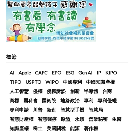
標籤
AI
Apple
CAFC
EPO
ESG
Gen AI
IP
KIPO
TIPO
USPTO
WIPO
中國專利
中國知識產權
人工智慧
侵權
侵權訴訟
創新
半導體
台商
商標
國科會
國衛院
地緣政治
專利
專利侵權
專利申請
川普
新創
智慧型手機
智慧局
智慧財產權
智慧醫療
歐盟
永續
營業秘密
生醫
知識產權
稀土
美國關稅
能源
著作權