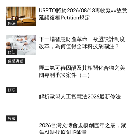
USPTO將於2026/08/13再收緊非故意
延誤復權Petition規定
修法
下一場智慧財產革命：歐盟設計制度
改革，為何值得全球科技業關注？
修法
侵權訴訟
羥二氫可待因酮及其相關化合物之美
國專利爭訟案件（三）
修法
解析歐盟人工智慧法2026最新修法
展會
2026台灣文博會規模創歷年之最，聚
焦AI時代原創IP能量