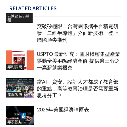
RELATED ARTICLES
先進封裝 / 製
程
突破矽極限！台灣團隊攜手台積電研
發「二維半導體」介面新技術 登上
國際頂尖期刊
USPTO 最新研究：智財權密集型產業
驅動全美44%經濟產值 提供逾三分之
專利要聞
一高薪就業機會
當AI、資安、設計人才都成了教育部
的重點，高等教育治理是否需要重新
產業政府
思考分工？
2026年美國經濟晴雨表
專家觀點