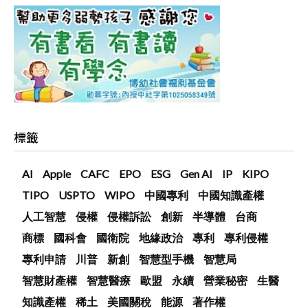
標籤
AI
Apple
CAFC
EPO
ESG
Gen AI
IP
KIPO
TIPO
USPTO
WIPO
中國專利
中國知識產權
人工智慧
侵權
侵權訴訟
創新
半導體
台商
商標
國科會
國衛院
地緣政治
專利
專利侵權
專利申請
川普
新創
智慧型手機
智慧局
智慧財產權
智慧醫療
歐盟
永續
營業秘密
生醫
知識產權
稀土
美國關稅
能源
著作權