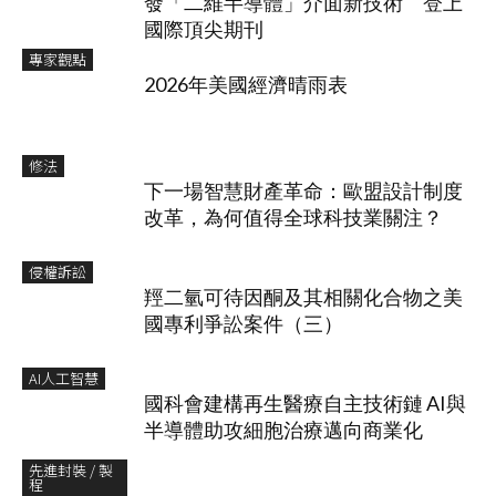
發「二維半導體」介面新技術 登上
國際頂尖期刊
專家觀點
2026年美國經濟晴雨表
修法
下一場智慧財產革命：歐盟設計制度
改革，為何值得全球科技業關注？
侵權訴訟
羥二氫可待因酮及其相關化合物之美
國專利爭訟案件（三）
AI人工智慧
國科會建構再生醫療自主技術鏈 AI與
半導體助攻細胞治療邁向商業化
先進封裝 / 製
程