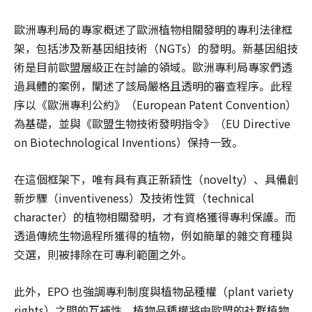
歐洲專利局的專家概述了歐洲植物相關發明的專利法律框
架，包括涉及新基因組技術（NGTs）的發明。新基因組技
術是目前歐盟層級正在討論的領域。歐洲專利局專家們透
過具體的案例，闡述了該局嚴格且透明的審查程序。此程
序以《歐洲專利公約》（European Patent Convention）
為基礎，並與《歐盟生物技術發明指令》（EU Directive
on Biotechnological Inventions）保持一致。
在這個框架下，唯有具有真正新穎性（novelty）、具備創
新步驟（inventiveness）及技術性質（technical
character）的植物相關發明，才有資格獲得專利保護。而
透過傳統生物過程所獲得的植物，例如簡單的雜交育種與
交選，則被排除在可專利範圍之外。
此外，EPO 也強調專利制度與植物品種權（plant variety
rights）之間的互補性。植物品種權將由歐盟的社群植物