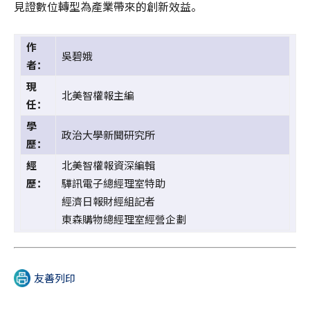
見證數位轉型為產業帶來的創新效益。
作
吳碧娥
者：
現
北美智權報主編
任：
學
政治大學新聞研究所
歷：
經
北美智權報資深編輯
歷：
驊訊電子總經理室特助
經濟日報財經組記者
東森購物總經理室經營企劃
友善列印