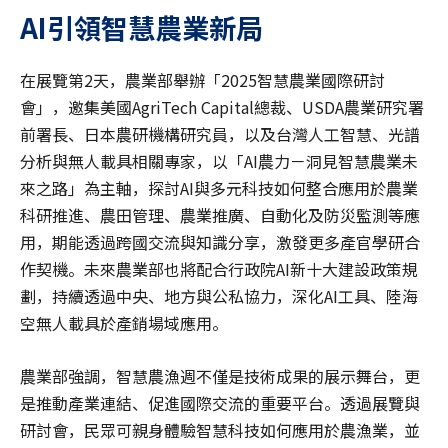
AI
引領智慧農業新局
在展覽第2天，農業部舉辦「2025智慧農業國際研討
會」，邀集美國AgriTech Capital總裁、USDA農業研究署
前署長、日本農研機構研究員，以及台灣人工智慧、光譜
分析與無人載具相關專家，以「AI農力－洞見智慧農業未
來之路」為主軸，探討AI與多元科技如何整合應用於農業
科研推進、農田管理、農業推廣、自動化及防災監測等應
用，期能透過跨國交流與知識分享，激發更多產官學研合
作契機。未來農業部也將配合行政院AI新十大建設政策規
劃，持續透過中央、地方與公私協力，深化AI工具、陸海
空無人載具於產銷場域應用。
農業部強調，智慧農漁週不僅是技術成果的展示舞台，更
是推動產業連結、促進國際交流的重要平台。透過展覽與
研討會，民眾可親身體驗智慧科技如何應用於農漁業，並