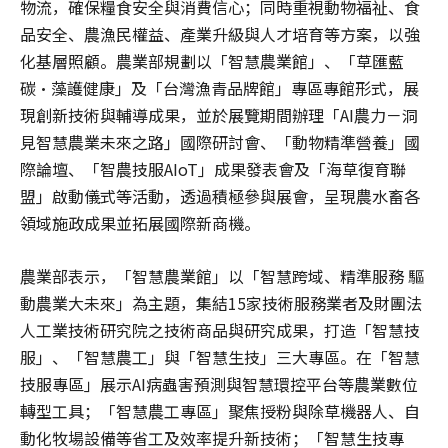
物流，確保糧食安全與消費信心；同時重視動物福祉、食
品安全、農漁民權益、產業升級與人才培育等方案，以強
化基層照顧。農業部規劃以「智慧農業館」、「草匯藍
碳・藻護健康」及「台灣漁青品牌館」專區專館形式，展
現創新技術與輔導成果，並於展覽期間辦理「AI農力－洞
見智慧農業未來之路」國際研討會、「動物精準營養」國
際論壇、「智農技服AIoT」成果發表會及「海草復育聯
盟」啟動儀式等活動，透過積極參與展會，呈現農水畜各
領域施政成果並拓展國際新商機。
農業部表示，「智慧農業館」以「智慧跨域、精準服務 驅
動農業大未來」為主題，集結15家技術服務業者及財團法
人工業技術研究院之技術商品與研究成果，打造「智慧技
服」、「智慧農工」與「智慧生技」三大專區。在「智慧
技服專區」展示AI病蟲害預測與智慧環控平台等農業數位
轉型工具；「智慧農工專區」聚焦授粉與除草機器人、自
動化牧場設備等省工及效率提升新技術；「智慧生技專