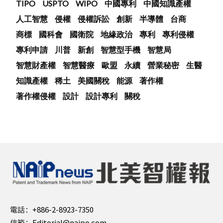
TIPO
USPTO
WIPO
中國專利
中國知識產權
人工智慧
侵權
侵權訴訟
創新
半導體
台商
商標
國科會
國衛院
地緣政治
專利
專利侵權
專利申請
川普
新創
智慧型手機
智慧局
智慧財產權
智慧醫療
歐盟
永續
營業秘密
生醫
知識產權
稀土
美國關稅
能源
著作權
著作權侵權
設計
設計專利
關稅
電話：
+886-2-8923-7350
信箱：
Editorial@naipo.com