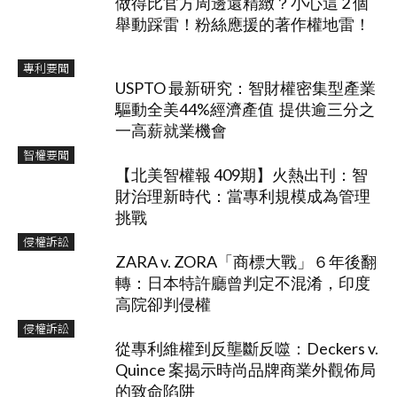
做得比官方周邊還精緻？小心這 2 個
舉動踩雷！粉絲應援的著作權地雷！
專利要聞
USPTO 最新研究：智財權密集型產業
驅動全美44%經濟產值 提供逾三分之
一高薪就業機會
智權要聞
【北美智權報 409期】火熱出刊：智
財治理新時代：當專利規模成為管理
挑戰
侵權訴訟
ZARA v. ZORA「商標大戰」６年後翻
轉：日本特許廳曾判定不混淆，印度
高院卻判侵權
侵權訴訟
從專利維權到反壟斷反噬：Deckers v.
Quince 案揭示時尚品牌商業外觀佈局
的致命陷阱