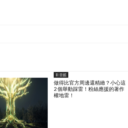
影音館
做得比官方周邊還精緻？小心這
2 個舉動踩雷！粉絲應援的著作
權地雷！