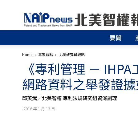
北
美
智
權
要聞
報
│
專
Home
專家觀點
北美研究員觀點
利
《專利管理 － IH
申
請
│
網路資料之舉發證據
商
標
申
邱英武╱北美智權 專利法規研究組資深副理
請
│
2016 年 1 月 13 日
侵
權
分
析