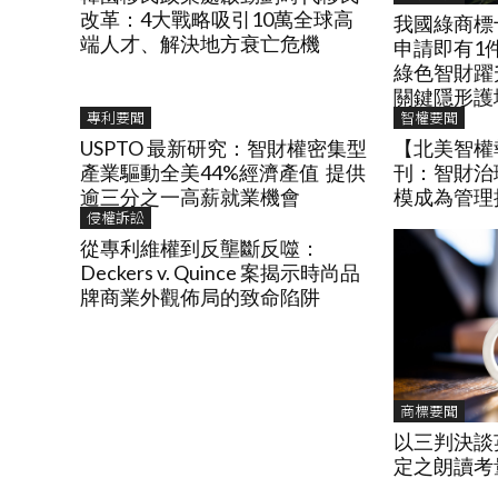
改革：4大戰略吸引10萬全球高
我國綠商標
端人才、解決地方衰亡危機
申請即有1
綠色智財躍
關鍵隱形護
專利要聞
智權要聞
USPTO 最新研究：智財權密集型
【北美智權報
產業驅動全美44%經濟產值 提供
刊：智財治
逾三分之一高薪就業機會
模成為管理
侵權訴訟
從專利維權到反壟斷反噬：
Deckers v. Quince 案揭示時尚品
牌商業外觀佈局的致命陷阱
商標要聞
以三判決談
定之朗讀考