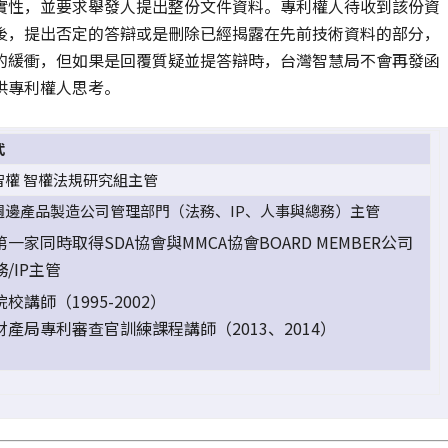
實性，並要求舉發人提出整份文件資料。專利權人待收到該份資
後，提出否定的答辯或是刪除已經揭露在先前技術資料的部分，
的緩衝，但如果是回覆質疑並提答辯時，台灣智慧局不會再發函
供專利權人思考。
武
智權 智權法規研究組主管
週邊產品製造公司管理部門（法務、IP、人事與總務）主管
一家同時取得SDA協會與MMCA協會BOARD MEMBER公司
/IP主管
校講師（1995-2002）
財產局專利審查官訓練課程講師（2013、2014）