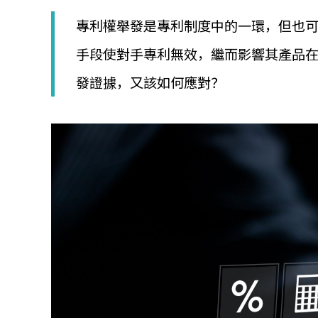
│
智
專利權舉發是專利制度中的一環，但也
財
權
手段使對手專利無效，繼而影響其產品
顧
發證據，又該如何應對？
問
│
專
利
佈
局
│
美
國
專
利