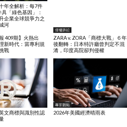
十年全解析：每7件
件具「綠色基因」：
升企業全球競爭力之
城河
侵權訴訟
 409期】火熱出
ZARA v. ZORA「商標大戰」６年
理新時代：當專利規
後翻轉：日本特許廳曾判定不混
挑戰
淆，印度高院卻判侵權
專家觀點
2026年美國經濟晴雨表
英文商標與識別性認
量