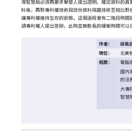
灣智慧局必須再要求舉發人提出證明，確認資料的真
料後，再對專利權技術與該份資料揭露技術互相比對
讓專利權維持生存的狀態。這個過程會有二階段時間
請專利權人提出答辯，此時並無較長的緩衝時間可以
作者：
邱英
現任：
北美
經歷：
電腦
國內第
的法務
大專院
智慧