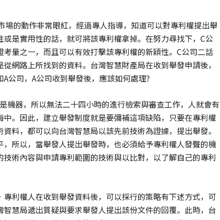
遍市場的動作非常眼紅，經過專人指導，知道可以對專利權提出舉
性或是實用性的話，就可將該專利權拿掉。在努力尋找下，C公
證考量之一，而且可以有效打擊該專利權的新穎性。C公司二話
是從網路上所找到的資料。台灣智慧財產局在收到舉發申請後，
A公司，A公司收到舉發後，應該如何處理?
不是機器，所以無法二十四小時的進行檢索與審查工作，人就會有
海中。因此，建立舉發制度就是要彌補這項缺陷，只要在專利權
術資料，都可以向台灣智慧局以該先前技術為證據，提出舉發。
平，所以，當舉發人提出舉發時，也必須給予專利權人發聲的機
的技術內容與申請專利範圍的技術與以比對，以了解自己的專利
－ 專利權人在收到舉發資料後，可以採行的策略有下述方式，可
灣智慧局遞出質疑與要求舉發人提出該份文件的回覆。此時，台