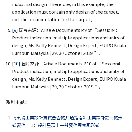
industrial design. Therefore, in this example, the
application must contain only design of the carpet,
not the ornamentation for the carpet。
[9]
圖片來源：Arise e Documents P.9 of “Session4：
Product indication, multiple applications and unity of
design, Ms. Kelly Bennett, Design Expert, EUIPO Kuala
Lumpur, Malaysia | 29, 30 October 2019
”
。
[10]
圖片來源：Arise e Documents P.10 of “Session4：
Product indication, multiple applications and unity of
design, Ms. Kelly Bennett, Design Expert, EUIPO Kuala
Lumpur, Malaysia | 29, 30 October 2019
”
。
系列主題：
《東協工業設計實質審查的共通指南》工業設計註冊的形
式要件 — 1：設計呈現上一般要件與表現形式