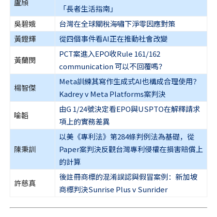
盧頎
「長者生活指南」
吳碧娥
台灣在全球關稅海嘯下淨零因應對策
黃鐙輝
從四個事件看AI正在推動社會改變
PCT案進入EPO收Rule 161/162
黃蘭閔
communication 可以不回覆嗎？
Meta訓練其寫作生成式AI也構成合理使用？
楊智傑
Kadrey v Meta Platforms案判決
由G 1/24號決定看EPO與USPTO在解釋請求
喻韜
項上的實務差異
以美《專利法》第284條判例法為基礎，從
陳秉訓
Paper案判決反觀台灣專利侵權在損害賠償上
的計算
後註冊商標的混淆誤認與假冒案例：新加坡
許慈真
商標判決Sunrise Plus v Sunrider