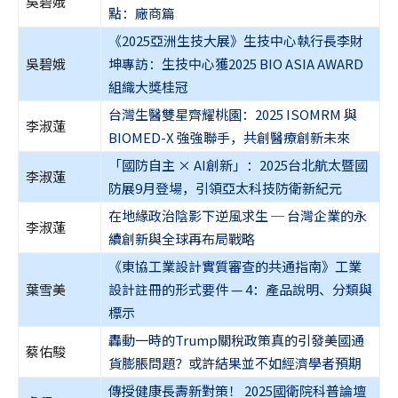
吳碧娥
點：廠商篇
《2025亞洲生技大展》生技中心執行長李財
吳碧娥
坤專訪：生技中心獲2025 BIO ASIA AWARD
組織大獎桂冠
台灣生醫雙星齊耀桃園：2025 ISOMRM 與
李淑蓮
BIOMED-X 強強聯手，共創醫療創新未來
「國防自主 × AI創新」：2025台北航太暨國
李淑蓮
防展9月登場，引領亞太科技防衛新紀元
在地緣政治陰影下逆風求生 ─ 台灣企業的永
李淑蓮
續創新與全球再布局戰略
《東協工業設計實質審查的共通指南》工業
葉雪美
設計註冊的形式要件 — 4：產品說明、分類與
標示
轟動一時的Trump關稅政策真的引發美國通
蔡佑駿
貨膨脹問題？或許結果並不如經濟學者預期
傳授健康長壽新對策！ 2025國衛院科普論壇