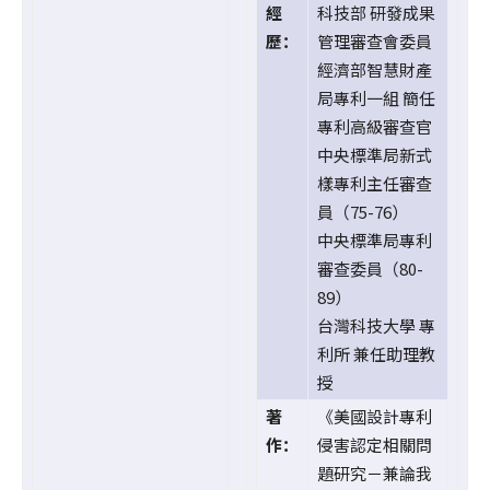
經
科技部 研發成果
歷：
管理審查會委員
經濟部智慧財產
局專利一組 簡任
專利高級審查官
中央標準局新式
樣專利主任審查
員（75-76）
中央標準局專利
審查委員（80-
89）
台灣科技大學 專
利所 兼任助理教
授
著
《美國設計專利
作：
侵害認定相關問
題研究－兼論我