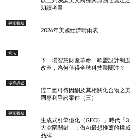
以三判決談英文商標與識別性認定之
朗讀考量
專家觀點
2026年美國經濟晴雨表
修法
下一場智慧財產革命：歐盟設計制度
改革，為何值得全球科技業關注？
侵權訴訟
羥二氫可待因酮及其相關化合物之美
國專利爭訟案件（三）
專家觀點
生成式引擎優化（GEO）」時代「3
大突圍關鍵」：做AI最想推薦的權威
品牌