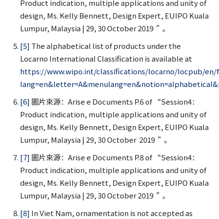
Product indication, multiple applications and unity of
design, Ms. Kelly Bennett, Design Expert, EUIPO Kuala
Lumpur, Malaysia | 29, 30 October 2019
”
。
[5]
The alphabetical list of products under the
Locarno International Classification is available at
https://www.wipo.int/classifications/locarno/locpub/en/f
lang=en&letter=A&menulang=en&notion=alphabetical&p
[6]
圖片來源：Arise e Documents P.6 of “Session4：
Product indication, multiple applications and unity of
design, Ms. Kelly Bennett, Design Expert, EUIPO Kuala
Lumpur, Malaysia | 29, 30 October 2019
”
。
[7]
圖片來源：Arise e Documents P.8 of “Session4：
Product indication, multiple applications and unity of
design, Ms. Kelly Bennett, Design Expert, EUIPO Kuala
Lumpur, Malaysia | 29, 30 October 2019
”
。
[8]
In Viet Nam, ornamentation is not accepted as