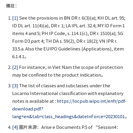
備註：
[1]
See the provisions in BN DR r. 6(3)(a); KH DL art. 95;
ID DL art. 11(4)(a), DR r. 1; LA IPL art. 32.4; MY ID Form 1
items 4 and 5; PH IP Code, s. 114.1(c), DR r. 1510(a); SG
Form D3 part 4; TH DA s. 59(2), DR r. 18(2); VN IPR r.
33.5.a. Also the EUIPO Guidelines (Applications), item
6.1.4.1。
[2]
For instance, in Viet Nam the scope of protection
may be confined to the product indication。
[3]
The list of classes and subclasses under the
Locarno International classification with explanatory
notes is available at :
https://locpub.wipo.int/enfr/pdf-
download.pdf?
lang=en&tab=class_headings&dateInForce=20230101
。
[4]
圖片來源：Arise e Documents P.5 of “Session4：