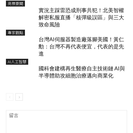
商標要聞
實況主踩雷恐成刑事共犯！北美智權
解密私服直播「核彈級誤區」與三大
致命風險
專家觀點
台灣AI伺服器製造廠落腳美國！黃仁
勳：台灣不再代表便宜，代表的是先
進
AI人工智慧
國科會建構再生醫療自主技術鏈 AI與
半導體助攻細胞治療邁向商業化