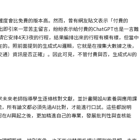
T準確度會比免費的版本高。然而，曾有網友貼文表示「付費的
出即引來一眾苦主留言，紛紛表示給付費的ChatGPT也是一言難
，請它安排4天3夜的行程，結果編排出來的行程有模有樣，但當中
的。照前面提到的生成式AI邏輯，它就是在搜集大數據之後，
通）資訊是否正確」。因此可見，不管付費與否，生成式AI的
未來老師指導學生逐條核對文獻，並計畫開設AI素養與應用課
統，所有論文都必須先過AI比對，才能進行口試。這些都說明
何在AI興起之後，更加精進自己的專業，發展批判性與查核能