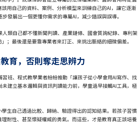
應該用自己的資料、案例、分析模型來訓練自己的AI，讓它逐漸
步發展出一個更懂你需求的專屬AI，減少錯誤與誤導。
果人類自己都不懂新聞判讀、產業鏈條、國會質詢紀錄、專利架
仿」；最後還是要靠專業者來訂正、來挑出脈絡的細微偏差。
童教育，否則奪走思辨力
習班、程式教學業者紛紛推動「讓孩子從小學會用AI寫作、找
未建立基本邏輯與資訊判讀能力前，學童過早接觸AI工具，極
小學生自己透過比較、歸納、驗證得出的認知結果。若孩子習慣
推理耐性、甚至懷疑權威的勇氣。而這些，才是教育真正該培養