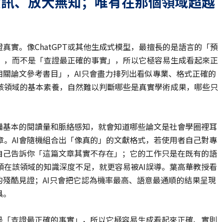
資訊、放大無知；
唯有
在那個領域超越
真實。像ChatGPT或其他生成式模型，最擅長的是語言的「預
」，而不是「查證最正確的事實」，所以它極容易生成看起來正
相關論文參考書目」，AI只會盡力排列出看似專業、格式正確的
該領域的基本素養，自然難以判斷哪些是真實學術成果，哪些只
備基本的閱讀量和脈絡感知，就會知道哪些論文是社會學圈裡耳
。AI會隨機組合出「像真的」的文獻格式，若使用者自己對專
自己告訴你「這篇文章其實不存在」；它的工作只是在既有的語
在該領域的知識深度不足，就更容易被AI誤導。葉高華教授看
的殘酷見證；AI只會把它認為機率最高、語意最通順的結果呈現
具。
是「查證最正確的事實」，所以它極容易生成看起來正確、實則