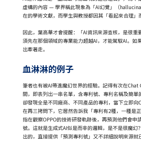
虛構的內容 — 學界稱此現象為「AI幻覺」（halluc
在的學術文獻，而學生與教授都因其「看起來合理」
因此，葉高華才會提醒：「AI資訊來源查核，是很重
須先在那個領域的專業能力超越AI，才能駕馭AI。如
出牽著走。
血淋淋的例子
筆者也有被AI帶進魔幻世界的經驗。記得有次在Chat G
間，即表列出一串名單，含專利號、專利名稱及簡單
卻發現全是不同廠商、不同產品的專利，當下立即向Chat
在再三拷問下，它居然告訴我「專利有2種，一種是正
指在觀察OPPO的技術研發軌跡後，再預測他們會申
號。這就是生成式AI似是而非的邏輯，是不是很魔幻
出的，直接提供「預測專利號」又不詳細說明來源就已