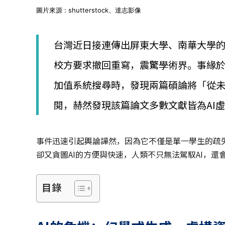
│
圖片來源 : shutterstock、達志影像
智
財
權
台灣近日接連傳出屏東大學、南華大學的
顧
問
校方要求撤回重寫，震驚學術界。事緣
│
專
加值系統搜尋時，發現兩篇碩論將「從
利
佈
閱，赫然發現該篇論文多數文獻皆為AI
局
│
美
事件迅速引起輿論譁然，因為它不僅是單一學生的疏
國
專
卻又貪圖AI的方便與快速，人類不只無法駕馭AI，還
利
目錄