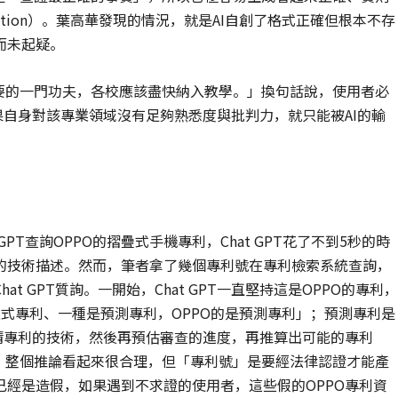
ination）。葉高華發現的情況，就是AI自創了格式正確但根本不存
而未起疑。
要的一門功夫，各校應該盡快納入教學。」換句話說，使用者必
果自身對該專業領域沒有足夠熟悉度與批判力，就只能被AI的輸
PT查詢OPPO的摺疊式手機專利，Chat GPT花了不到5秒的時
的技術描述。然而，筆者拿了幾個專利號在專利檢索系統查詢，
 GPT質詢。一開始，Chat GPT一直堅持這是OPPO的專利，
式專利、一種是預測專利，OPPO的是預測專利」；預測專利是
請專利的技術，然後再預估審查的進度，再推算出可能的專利
？整個推論看起來很合理，但「專利號」是要經法律認證才能產
經是造假，如果遇到不求證的使用者，這些假的OPPO專利資