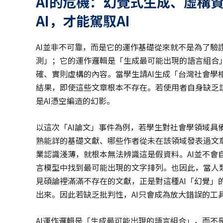
AI
的危機：幻覺式生成、虛構
AI，才能駕馭AI
AI並非不可靠，而是它的運作基礎從來就不是為了驗證
測」；它的運作邏輯是「生成最可能出現的語言組合
確、實則虛構的內容。當學生請AI生成「台灣社會學
結果，即使這些文章根本不存在。若使用者自身缺乏
是AI憑空編造的幻影。
以這次「AI論文」事件為例，若學生對社會學領域具
熟能詳的基礎文獻、哪些作者從未在該領域發表過文章
業認識淺薄，就根本無法辨識這是假資料。AI並不會
言模型中找到最可能出現的文字排列。也因此，當人類
見碩論裡滿滿不存在的文獻，正是對這種AI「幻覺」
出來。因此若缺乏批判性，AI只會成為放大錯誤的工
AI運作邏輯是「生成最可能出現的語言組合」，而不