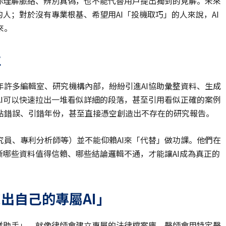
你理解脈絡、辨別真偽，也不能代替用戶提出獨到的見解。未來
人；對於沒有專業根基、希望用AI「投機取巧」的人來說，AI
來。
性
許多編輯室、研究機構內部，紛紛引進AI協助彙整資料、生成
I可以快速拉出一堆看似詳細的段落，甚至引用看似正確的案例
貼錯誤、引錯年份，甚至直接憑空創造出不存在的研究報告。
員、專利分析師等）並不能仰賴AI來「代替」做功課。他們在
斷哪些資料值得信賴、哪些結論邏輯不通，才能讓AI成為真正的
出自己的專屬AI」
業助手」。就像律師會建立專屬的法律檔案庫、醫師會用特定醫