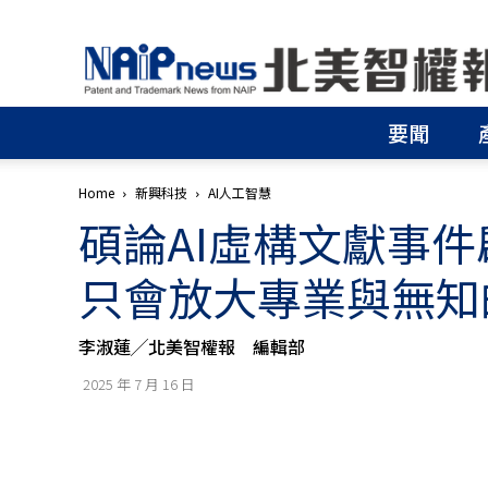
北
美
智
權
要聞
報
│
專
Home
新興科技
AI人工智慧
利
碩論AI虛構文獻事件
申
請
│
只會放大專業與無知
商
標
申
李淑蓮╱北美智權報 編輯部
請
│
2025 年 7 月 16 日
侵
權
分
析