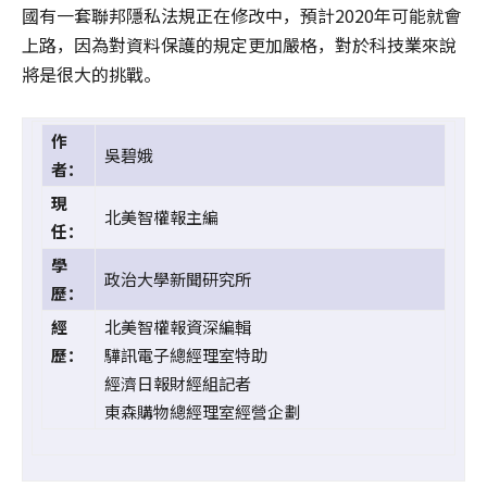
國有一套聯邦隱私法規正在修改中，預計2020年可能就會
上路，因為對資料保護的規定更加嚴格，對於科技業來說
將是很大的挑戰。
作
吳碧娥
者：
現
北美智權報主編
任：
學
政治大學新聞研究所
歷：
經
北美智權報資深編輯
歷：
驊訊電子總經理室特助
經濟日報財經組記者
東森購物總經理室經營企劃