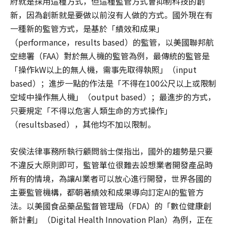
府就是採用這種方式，但這種監管方式會抑制科技的創
新，因為創新就是要做以前沒有人做的方式。國外現在有
一種新的監管方式，是基於「績效和成果」
（performance，results based）的監管，以美國聯邦航
空總署（FAA）對於無人機的監管為例，最傳統的監管是
「操作kW以上的無人機，需事先取得執照」（input
based）；進步一點的作法是「不得在100公尺以上或限制
空域中操作無人機」（output based）；最進步的方式，
只要規定「不得以危害人類生命的方式操作」
（resultsbased），其他均不加以限制。
安侯法律事務所執行顧問翁士傑指出，國外的趨勢是只要
不違反大原則即可，監管單位很難去設想業者開發產品時
所有的情境，為讓AI業者可以放心進行開發，世界各國的
主要監管機構，都朝著績效和成果導向訂定AI的監管方
法。以美國食品藥品監督管理局（FDA）的「數位健康創
新計劃」（Digital Health Innovation Plan）為例，正在