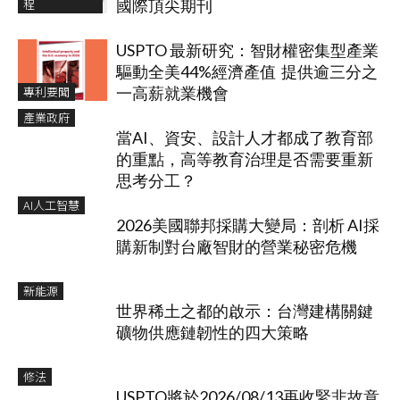
程
國際頂尖期刊
USPTO 最新研究：智財權密集型產業
驅動全美44%經濟產值 提供逾三分之
專利要聞
一高薪就業機會
產業政府
當AI、資安、設計人才都成了教育部
的重點，高等教育治理是否需要重新
思考分工？
AI人工智慧
2026美國聯邦採購大變局：剖析 AI採
購新制對台廠智財的營業秘密危機
新能源
世界稀土之都的啟示：台灣建構關鍵
礦物供應鏈韌性的四大策略
修法
USPTO將於2026/08/13再收緊非故意