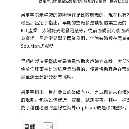
呂定宇指出整廠協會是比較特別的公協會，因為它是台
呂定宇表示整廠的範圍現在是比較廣義的，現在也有不
輸出。呂定宇指出，早期的整廠多是談製造業工廠的
ICT產業、太陽能光電發電廠等，從前面規劃到後面評估建
為案場。呂定宇又舉了農業為例，他說有時候在農業的
Solution式服務。
早期的製造業整廠就是會員協助客戶建立產線，大部
像前任理事長是造紙產業出身的，便曾協助客戶在荒
甚至連土建部分都有協助。
呂定宇指出，目前會員的業績有八、九成都是來自海
的規劃，包括設備建造、安裝、試運等等。其中一種
為了種種考量將產線在海外duplicate或是移到國外。
目錄