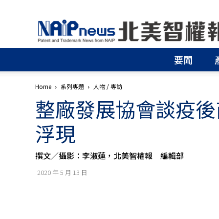
北
美
智
權
要聞
報
│
專
Home
系列專題
人物 / 專訪
利
整廠發展協會談疫後
申
請
│
浮現
商
標
申
撰文／攝影：李淑蓮，北美智權報 編輯部
請
│
2020 年 5 月 13 日
侵
權
分
析