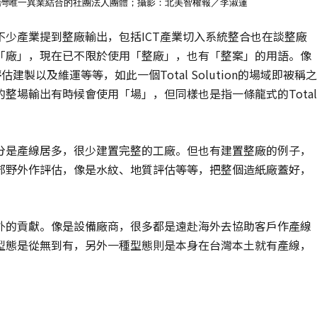
灣唯一異業結合的社團法人團體；攝影：北美智權報／李淑蓮
少產業提到整廠輸出，包括ICT產業切入系統整合也在談整廠
「廠」，現在已不限於使用「整廠」，也有「整案」的用語。像
製以及維運等等，如此一個Total Solution的場域即被稱之
整場輸出有時候會使用「場」，但同樣也是指一條龍式的Total
分是產線居多，很少建置完整的工廠。但也有建置整廠的例子，
郊野外作評估，像是水紋、地質評估等等，把整個造紙廠蓋好，
外的貢獻。像是設備廠商，很多都是遠赴海外去協助客戶作產線
型態是從無到有，另外一種型態則是本身在台灣本土就有產線，