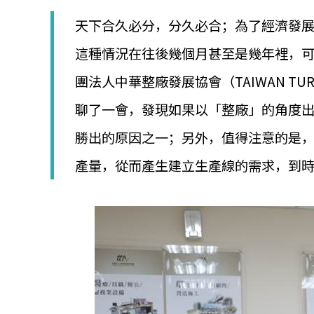
│
智
天下合久必分，分久必合；為了經濟發
財
權
這種情況在往後幾個月甚至是幾年裡，
顧
團法人中華整廠發展協會（TAIWAN TURNKE
問
│
聊了一會，發現如果以「整廠」的角度
專
利
勝出的原因之一；另外，值得注意的是
佈
局
產量，從而產生建立生產線的需求，到
│
美
國
專
利