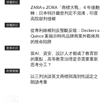
侵權訴訟
ZARA v. ZORA「商標大戰」６年後翻
轉：日本特許廳曾判定不混淆，印度
高院卻判侵權
侵權訴訟
從專利維權到反壟斷反噬：Deckers v.
Quince 案揭示時尚品牌商業外觀佈局
的致命陷阱
產業政府
當AI、資安、設計人才都成了教育部
的重點，高等教育治理是否需要重新
思考分工？
商標要聞
以三判決談英文商標與識別性認定之
朗讀考量