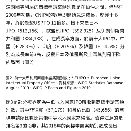
這兩國專利局的商標申請案類別數是在伯仲之間，但早在
2000年初期，CNIPA的數量即開始急速成長，歷經十多
年，終於超越USPTO 11倍多。接下來是日本
JPO（512,156）、歐盟EUIPO（392,925）及伊朗伊斯蘭
共和國（384,338）。在成長率方面，於前十大IPO中，中
國（+ 28.3％）、印度（+ 20.9％）及韓國（+ 14.5％）分
別為成長率前3高，反觀日本及俄羅斯及土耳其則是下降
的局面（圖2）。
圖2. 前十大專利局商標申請案類別數；* EUIPO = European Union
Intellectual Property Office；資料來源：WIPO Statistics Database,
August 2019；WIPO IP Facts and Figures 2019
圖3是部分被界定為中低收入國家IPO所收到商標申請案類
別數，其中菲律賓（57,179）和哥倫比亞（45,656）的商
標申請類比數比其他中等收入國家來得高。值得注意的是
排名第3的南非，其2018年的商標申請案類別數成長迅