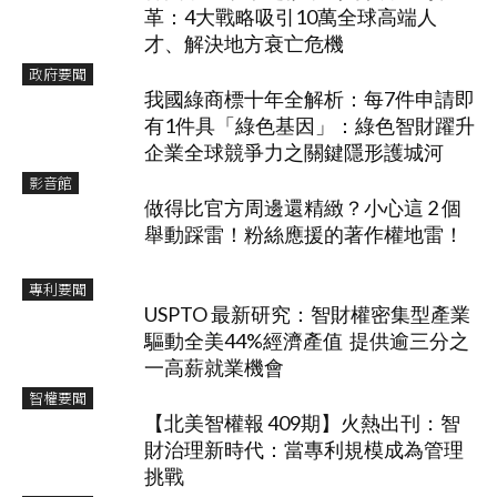
革：4大戰略吸引10萬全球高端人
才、解決地方衰亡危機
政府要聞
我國綠商標十年全解析：每7件申請即
有1件具「綠色基因」：綠色智財躍升
企業全球競爭力之關鍵隱形護城河
影音館
做得比官方周邊還精緻？小心這 2 個
舉動踩雷！粉絲應援的著作權地雷！
專利要聞
USPTO 最新研究：智財權密集型產業
驅動全美44%經濟產值 提供逾三分之
一高薪就業機會
智權要聞
【北美智權報 409期】火熱出刊：智
財治理新時代：當專利規模成為管理
挑戰