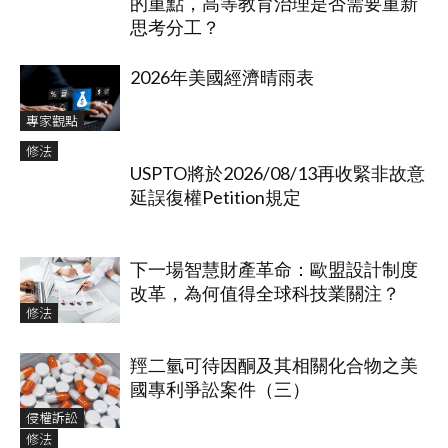
的重點，高等教育治理是否需要重新
思考分工？
2026年美國經濟晴雨表
專家觀點
修法
USPTO將於2026/08/13再收緊非故意
延誤復權Petition規定
下一場智慧財產革命：歐盟設計制度
改革，為何值得全球科技業關注？
修法
羥二氫可待因酮及其相關化合物之美
國專利爭訟案件（三）
侵權訴訟
修法