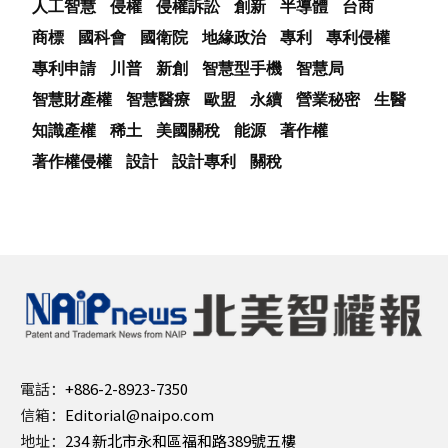
人工智慧
侵權
侵權訴訟
創新
半導體
台商
商標
國科會
國衛院
地緣政治
專利
專利侵權
專利申請
川普
新創
智慧型手機
智慧局
智慧財產權
智慧醫療
歐盟
永續
營業秘密
生醫
知識產權
稀土
美國關稅
能源
著作權
著作權侵權
設計
設計專利
關稅
電話：
+886-2-8923-7350
信箱：
Editorial@naipo.com
地址：
234 新北市永和區福和路389號五樓