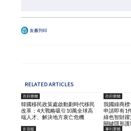
友善列印
RELATED ARTICLES
政府要聞
政府要聞
韓國移民政策處啟動劃時代移民
我國綠商標
改革：4大戰略吸引10萬全球高
申請即有1
端人才、解決地方衰亡危機
綠色智財躍
關鍵隱形護
影音館
專利要聞