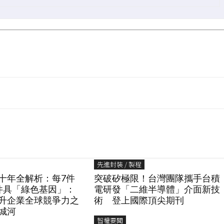
先進封裝 / 製程
十年全解析：每7件
突破矽極限！台灣團隊攜手台積
件具「綠色基因」：
電研發「二維半導體」介面新技
升企業全球競爭力之
術 登上國際頂尖期刊
城河
智權要聞