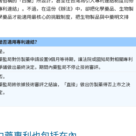
灣俗稱的「西藥」所設計，甚至在台灣為引入專利連結制度而修
專利連結」。不過，在這份《辦法》中，卻把化學藥品、生物製
學藥品才能適用最核心的挑戰制度，把生物製品與中藥明文排
是否適用專利連結？
是。
藥監局對仿製藥申請設置9個月等待期，讓法院或國知局對相關專利
爭議做出最終決定。期間內藥監局不停止技術審評。
否。
藥監局將依據技術審評之結論，「直接」做出仿製藥得否上市之決
定。
中藥專利也包括在內