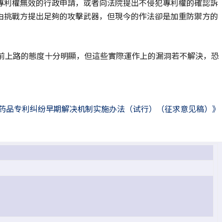
專利權無效的行政申請，或者向法院提出不侵犯專利權的確認訴
由挑戰方提出足夠的攻擊武器，但現今的作法卻是加重防禦方的
底前上路的態度十分明顯，但這些實際運作上的漏洞若不解決，恐
《药品专利纠纷早期解决机制实施办法（试行）（征求意见稿）》