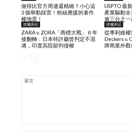
做得比官方周邊還精緻？小心這
USPTO 
2 個舉動踩雷！粉絲應援的著作
產業驅動全
權地雷！
逾三分之一
侵權訴訟
侵權訴訟
ZARA v. ZORA「商標大戰」６年
從專利維權
後翻轉：日本特許廳曾判定不混
Deckers 
淆，印度高院卻判侵權
牌商業外觀