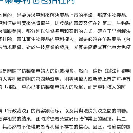
本目的，是要透過專利來解決藥品上市的爭議，那麼生物製品、
專利連結制度來保障權益，則登錄的意義又何在？第二，生物製
台灣跟美國，都分別以法條準用和案例的方式，確立了早期解決
其排除，意味著生物製品的專利權人，還是必須在仿製藥品（台
來請求賠償，對於生技產業的發展，尤其是癌症或其他重大免疫
就是開闢了仿製藥申請人的挑戰機會。然而，這份《辦法》卻明
落入專利權範圍的第四類聲明，則專利權人或新藥上市許可持有
的「挑戰」重心已非仿製藥申請人的攻擊，而是專利權人的防
謂「行政裁決」的內容跟程序，以及其與法院判決之間的關聯。
獲得相異的結果，此時將徒增藥監局行政作業上的困擾。其二，
，其必然有不侵權或者專利權不存在的信心。因此，較適當的處