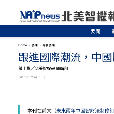
北
美
智
權
要聞
報
│
專
Home
要聞
專利要聞
利
跟進國際潮流，中國
申
請
│
蔣士棋╱北美智權報 編輯部
商
標
2020 年 9 月 23 日
申
請
│
侵
權
分
本刊在前文（
未來兩年中國智財法制修
析