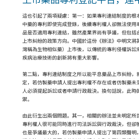
這也引起了兩項疑慮：第一：如果專利連結制度的根
中藥的專利即使完成登錄，後續專利權人卻無法使用
品是否適用專利連結，雖然產業界尚有爭議，但包括
上市糾紛的政策方向。中國於這份《辦法》中明文將
灣稱為生物相似藥）上市後，以傳統的專利侵權訴訟
疾病治療技術的創新將有重大影響。
第二點，專利連結制度之所以能平息藥品上市糾紛，
定，若仿製藥申請人提出專利權不存在或者仿製藥未
人必須提起訴訟或者申請行政裁決。換句話說，此時
禦。
由此衍生出兩個問題。其一，相關的辦法並未明定所
專利權人很可能同時進行司法訴訟與行政裁決，但卻
也是爭議最大的，若仿製藥申請人提出了第四類聲明