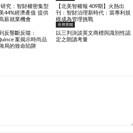
最新研究：智財權密集型
【北美智權報 409期】火熱出
美44%經濟產值 提供
刊：智財治理新時代：當專利規
高薪就業機會
模成為管理挑戰
商標要聞
到反壟斷反噬：
以三判決談英文商標與識別性認
v. Quince 案揭示時尚品
定之朗讀考量
佈局的致命陷阱