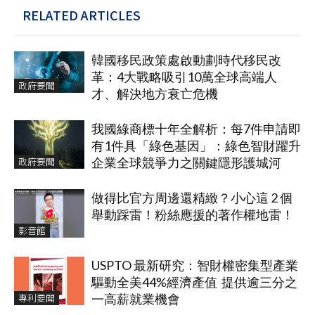
RELATED ARTICLES
韓國移民政策處啟動劃時代移民改
革：4大戰略吸引10萬全球高端人
政府要聞
才、解決地方衰亡危機
我國綠商標十年全解析：每7件申請即
有1件具「綠色基因」：綠色智財躍升
政府要聞
企業全球競爭力之關鍵隱形護城河
做得比官方周邊還精緻？小心這 2 個
舉動踩雷！粉絲應援的著作權地雷！
影音館
USPTO 最新研究：智財權密集型產業
驅動全美44%經濟產值 提供逾三分之
專利要聞
一高薪就業機會