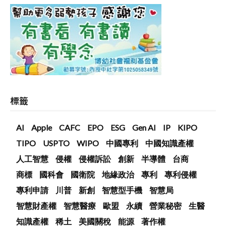
標籤
AI
Apple
CAFC
EPO
ESG
Gen AI
IP
KIPO
TIPO
USPTO
WIPO
中國專利
中國知識產權
人工智慧
侵權
侵權訴訟
創新
半導體
台商
商標
國科會
國衛院
地緣政治
專利
專利侵權
專利申請
川普
新創
智慧型手機
智慧局
智慧財產權
智慧醫療
歐盟
永續
營業秘密
生醫
知識產權
稀土
美國關稅
能源
著作權