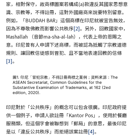
家，相對保守，故商標圖案若構成(a)款違反其國家思想意
識、宗教等，不得註冊，這對外國廠商來說要特別留意。
例如，「BUDDAH BAR」這個商標在印尼就被宣告無效，
因為不尊敬佛教而影響公共秩序
[2]
。另外，回教國家中，
Mashallah （音節ma-sha-al-lah），代表上帝的恩賜之
意。印尼曾有人申請下述商標，而被認為抵觸了宗教道德
規則、讓回教信徒感到冒犯、且不當地表達回教的信條
[3]
。
圖1. 印尼「冒犯宗教」不得註冊商標之案例；資料來源：The
ASEAN Secretariat, Common Guidelines for the
Substantive Examination of Trademarks, at 162 (2ed
edition, 2020).
印尼對於「公共秩序」的概念可以包含很廣。印尼政府提
供一個例子，申請人欲註冊「Kantor Pos」，使用於餐廳
服務類，但這個字會被聯想到「郵局」的意思，最後印尼
是以「違反公共秩序」而拒絕該案註冊
[4]
。