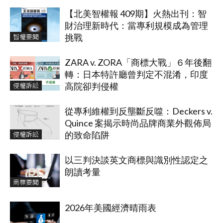
【北美智權報 409期】火熱出刊：智
財治理新時代：當專利規模成為管理
智權要聞
挑戰
ZARA v. ZORA「商標大戰」６年後翻
轉：日本特許廳曾判定不混淆，印度
侵權訴訟
高院卻判侵權
從專利維權到反壟斷反噬：Deckers v.
Quince 案揭示時尚品牌商業外觀佈局
侵權訴訟
的致命陷阱
以三判決談英文商標與識別性認定之
朗讀考量
商標要聞
2026年美國經濟晴雨表