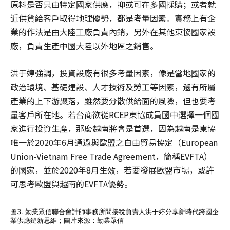
原料是否只由特定國家供應，抑或可在多國採購；或者就
近供貨給客戶取得地理優勢，都是考量因素。實務上有企
業的作法是由大陸工廠負責內銷，另外在其他東協國家設
廠，負責生產中國大陸以外地區之銷售。
洪于婷強調，投資設廠有很多考量因素，像是當地國家的
政治環境、基礎建設、人才技術及勞工等因素，還有所屬
產業的上下游聚落，雖然要分散供給面的風險，但也要考
量客戶所在地。若台商欲從RCEP東協成員國中選擇一個國
家進行投資生產，那麼越南將會是首選，因為越南是東協
唯一於2020年6月通過與歐盟之自由貿易協定（European
Union-Vietnam Free Trade Agreement，簡稱EVFTA）
的國家，並於2020年8月生效，若要發展歐盟市場，或許
可思考歐盟與越南的EVFTA優勢。
圖3. 勤業眾信聯合會計師事務所間接稅負責人洪于婷分享新時代跨國企
業供應鏈新思維；圖片來源：勤業眾信