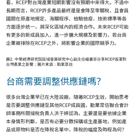
看，RCEP對台灣產業短期影響沒有預期中來得大。不過中
長期而言，RCEP許多產品最終還是會降至零關稅，且會員
國間在原產地規定、海關程序、檢驗檢疫、技術標準等各
方面逐步統一，將深化區域內的經濟合作。未來RCEP可能
有更多的新成員加入，進一步擴大規模及影響力，若台商
企業被排除在RCEP之外，將影響企業的國際競爭力。
圖2. 中華經濟研究院區域發展研究中心副主任楊書菲分享RCEP簽署對
台灣產業之影響；圖片來源：勤業眾信
台商需要調整供應鏈嗎？
很多台灣企業早已在大陸設廠，隨著RCEP生效，開始思考
是否要調整供應鏈至其他RCEP成員國，勤業眾信聯合會計
師事務所間接稅負責人洪于婷認為，主要還是要依據企業
本身情形判斷，是否有必要分散採購或生產基地，例如產
品或原物料是否在降稅名單中，降稅的幅度及時程為何？