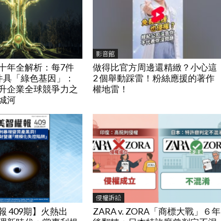
影音館
十年全解析：每7件
做得比官方周邊還精緻？小心這
件具「綠色基因」：
2 個舉動踩雷！粉絲應援的著作
升企業全球競爭力之
權地雷！
城河
侵權訴訟
 409期】火熱出
ZARA v. ZORA「商標大戰」６年