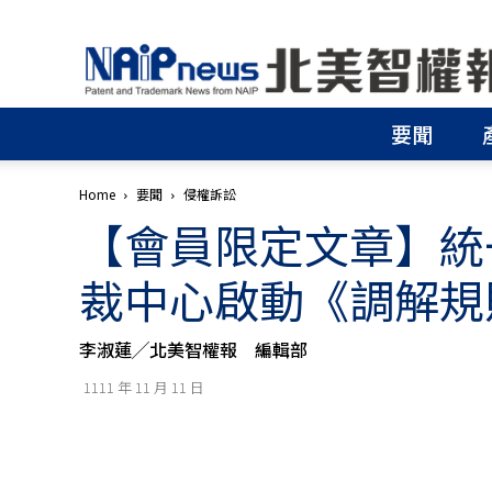
北
美
智
權
要聞
報
│
專
Home
要聞
侵權訴訟
利
【會員限定文章】統
申
請
│
裁中心啟動《調解規
商
標
申
李淑蓮╱北美智權報 編輯部
請
│
1111 年 11 月 11 日
侵
權
分
析