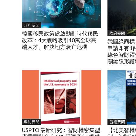
政府要聞
政府要聞
韓國移民政策處啟動劃時代移民
改革：4大戰略吸引10萬全球高
我國綠商標
端人才、解決地方衰亡危機
申請即有1
綠色智財躍
關鍵隱形護
專利要聞
智權要聞
USPTO 最新研究：智財權密集型
【北美智權報