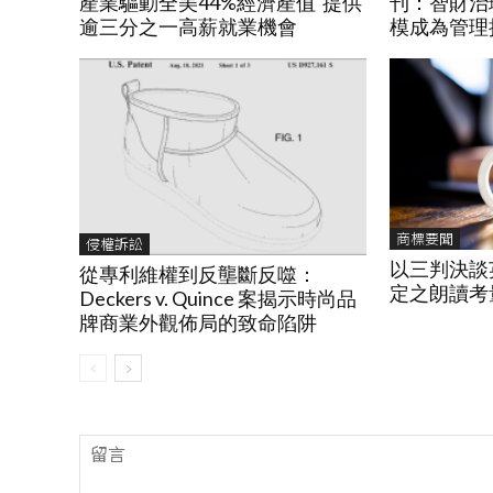
產業驅動全美44%經濟產值 提供
刊：智財治
逾三分之一高薪就業機會
模成為管理
商標要聞
侵權訴訟
以三判決談
從專利維權到反壟斷反噬：
定之朗讀考
Deckers v. Quince 案揭示時尚品
牌商業外觀佈局的致命陷阱