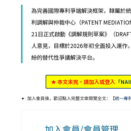
│
智
為完善國際專利爭端解決框架，隸屬於統一專利法
財
權
利調解與仲裁中心（PATENT MEDIATION A
顧
21日正式啟動《調解規則草案》（DRAFT 
問
│
人意見，目標於2026年初全面投入運作
專
利
紛的替代性爭議解決平台。
佈
局
│
美
★ 本文未完，請加入或登入
「NA
國
專
利
加入會員後，歡迎點入完整文章閱覽全文：【
統一專
加入會員/會員管理