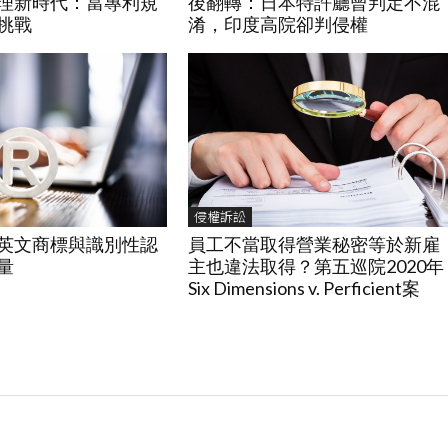
理新時代：當專利規
後翻轉：日本特許廳曾判定不混
挑戰
淆，印度高院卻判侵權
侵權訴訟
英文商標與識別性認
員工不當取得營業秘密等於新雇
量
主也違法取得？第五巡院2020年
Six Dimensions v. Perficient案