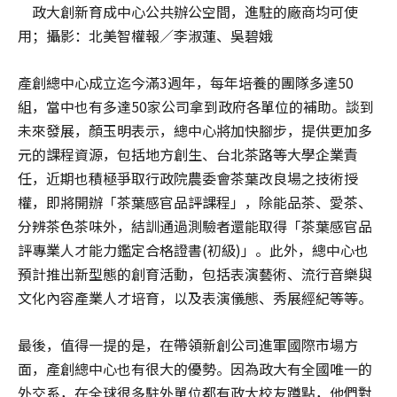
政大創新育成中心公共辦公空間，進駐的廠商均可使
用；攝影：北美智權報／李淑蓮、吳碧娥
產創總中心成立迄今滿3週年，每年培養的團隊多達50
組，當中也有多達50家公司拿到政府各單位的補助。談到
未來發展，顏玉明表示，總中心將加快腳步，提供更加多
元的課程資源，包括地方創生、台北茶路等大學企業責
任，近期也積極爭取行政院農委會茶葉改良場之技術授
權，即將開辦「茶葉感官品評課程」，除能品茶、愛茶、
分辨茶色茶味外，結訓通過測驗者還能取得「茶葉感官品
評專業人才能力鑑定合格證書(初級)」。此外，總中心也
預計推出新型態的創育活動，包括表演藝術、流行音樂與
文化內容產業人才培育，以及表演儀態、秀展經紀等等。
最後，值得一提的是，在帶領新創公司進軍國際市場方
面，產創總中心也有很大的優勢。因為政大有全國唯一的
外交系，在全球很多駐外單位都有政大校友蹲點，他們對