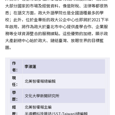
大部分國家的市場及經營資料，像是財稅、法律等都很熟
悉；在語文方面，政大外語學院也是全國語種最多的學
校；此外，位於金華街的政大公企中心也即將於2021下半
年啟用，將作為政大於臺北市中心提供產學合作、企業服
務等全球資源整合的服務據點。這些優勢的加總，顯示政
大產創總中心始於政大、鏈結臺灣、放眼世界的目標藍
圖。
作
李淑蓮
者：
現
北美智權報總編輯
任：
學
文化大學新聞研究所
歷：
經
北美智權報主編
歷：
半導體科技雜誌(SST-Taiwan)總編輯