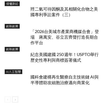
侵權訴訟
羥二氫可待因酮及其相關化合物之美
國專利爭訟案件（三）
創新創業
「2026台美城市產業商機媒合會」登
場 蔣萬安、谷立言齊聲打造長期合
作平台
創新創業
紀念美國建國 250 週年！USPTO舉行
歷史性專利與商標簽署儀式
AI人工智慧
國科會建構再生醫療自主技術鏈 AI與
半導體助攻細胞治療邁向商業化