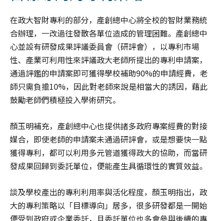
在政大智財專利的部分，產創總中心將全校的智財業務統
合辦理，一改過往發散各單位造成的管理困難。產創總中
心並設有研發成果評議委員會（研評會），以專利市場
性、產業可利用性來評議政大老師所提出的專利申請案，
通過評鑑的申請案即可獲得學校補助90%的申請經費，老
師只需負擔10%，因此對老師來說是相當大的誘因，藉此
鼓勵老師們積極投入學術研究。
顏玉明補充，產創總中心也提供諸多政府專案經費的對接
媒合，即使老師的申請案未通過研評會，或是想要快一點
獲得專利，都可以利用多元管道獲得政大的協助，而當研
發成果回歸到委託單位，便能產生具循環性的實質效益。
談及學校產出的專利利用率與活化程度，顏玉明指出，政
大的專利策略以「目標導向」居多，很多研發都是一開始
便受到政府或企業委託，且委託單位也多會參與後續的專