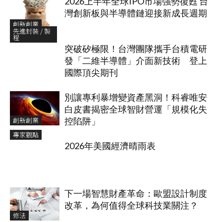
2026上半年全球IPO市場強勢復甦 台
灣創新板與半導體鏈迎接新成長週期
創新創業
先進封裝 / 製
程
突破矽極限！台灣團隊攜手台積電研
發「二維半導體」介面新技術 登上
國際頂尖期刊
別讓專利暴增變資產黑洞！科睿唯安
白皮書揭密全球智財營運「規模化失
創新創業
控陷阱」
專家觀點
2026年美國經濟晴雨表
下一場智慧財產革命：歐盟設計制度
改革，為何值得全球科技業關注？
修法