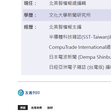
友善列印
標籤
克隆商標
脫歐