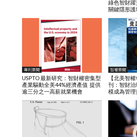
綠色智財躍
關鍵隱形護
專利要聞
智權要聞
USPTO 最新研究：智財權密集型
【北美智權報
產業驅動全美44%經濟產值 提供
刊：智財治
逾三分之一高薪就業機會
模成為管理