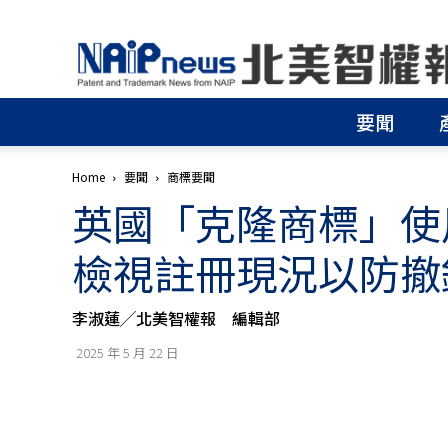
北
美
智
權
要聞
報
│
專
Home
要聞
商標要聞
利
英國「克隆商標」使
申
請
│
檢視註冊現況以防撤
商
標
申
李淑蓮╱北美智權報 編輯部
請
│
2025 年 5 月 22 日
侵
權
分
析