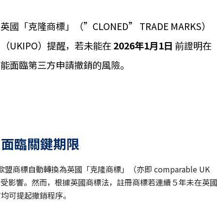
克隆商標」（”CLONED” TRADE MARKS）
（UKIPO）提醒，若未能在
2026
年
1
月
1
日
前證明在
可能面臨第三方申請撤銷的風險。
」面臨關鍵期限
歐盟商標自動轉換為英國「克隆商標」（亦即 comparable UK
的權益不受影響。然而，根據英國商標法，註冊商標若連續５年未在英
三方均可提起撤銷程序。