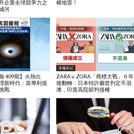
升企業全球競爭力之
權地雷！
城河
侵權訴訟
 409期】火熱出
ZARA v. ZORA「商標大戰」６年
理新時代：當專利規
後翻轉：日本特許廳曾判定不混
挑戰
淆，印度高院卻判侵權