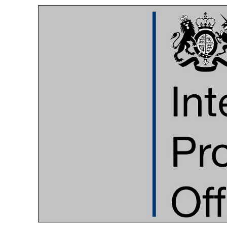
│
智
財
權
顧
問
│
專
利
佈
局
│
美
國
專
利