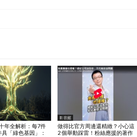
影音館
十年全解析：每7件
做得比官方周邊還精緻？小心這
件具「綠色基因」：
2 個舉動踩雷！粉絲應援的著作