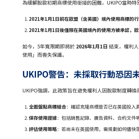
為緩解脫歐初期商標使用銜接的困難，UKIPO當時特
2021年1月1日前在歐盟（含英國）境內使用商標的
2021年1月1日後僅限在英國境內的使用方被承認，
如今，5年寬限期即將於
2026
年
1
月
1
日
結束，權利人
使用」而喪失保護。
UKIPO
警告：未採取行動恐因
UKIPO強調，此政策旨在避免權利人因脫歐制度轉
全面盤點商標組合
：確認克隆商標是否已在英國投入
保存使用證據
：包括銷售記錄、廣告資料、合約文件
評估使用策略
：若尚未在英國使用，需規劃如何儘快