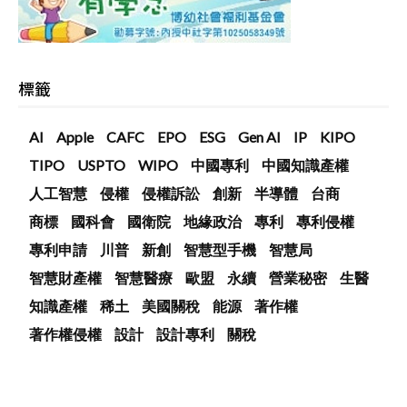
標籤
AI
Apple
CAFC
EPO
ESG
Gen AI
IP
KIPO
TIPO
USPTO
WIPO
中國專利
中國知識產權
人工智慧
侵權
侵權訴訟
創新
半導體
台商
商標
國科會
國衛院
地緣政治
專利
專利侵權
專利申請
川普
新創
智慧型手機
智慧局
智慧財產權
智慧醫療
歐盟
永續
營業秘密
生醫
知識產權
稀土
美國關稅
能源
著作權
著作權侵權
設計
設計專利
關稅